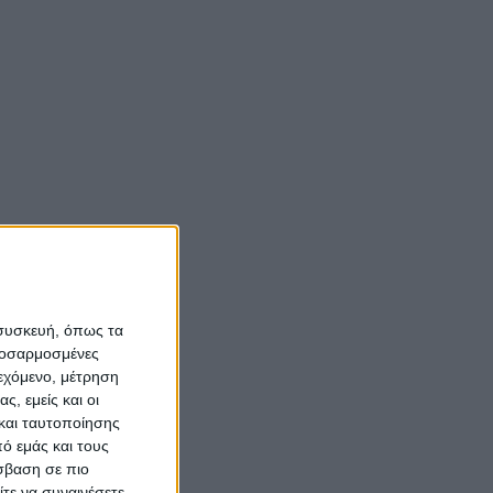
 συσκευή, όπως τα
προσαρμοσμένες
ιεχόμενο, μέτρηση
ς, εμείς και οι
και ταυτοποίησης
ό εμάς και τους
σβαση σε πιο
τε να συναινέσετε.