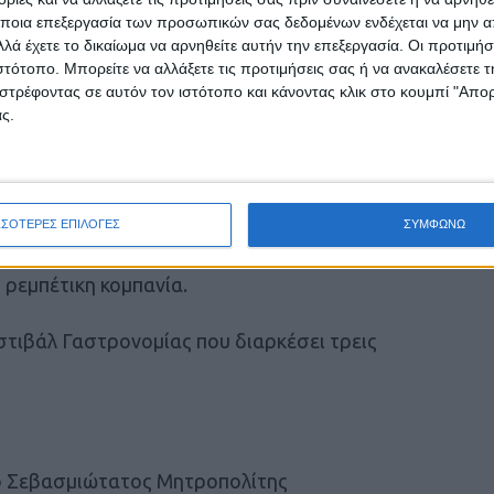
Δήμαρχο κ. Κατση παρευρέθηκαν η
ποια επεξεργασία των προσωπικών σας δεδομένων ενδέχεται να μην απ
 κα Σοφία Αλειφτήρα και η κα Αλεξία
λά έχετε το δικαίωμα να αρνηθείτε αυτήν την επεξεργασία. Οι προτιμήσ
ήμου Σοφάδων.
ιστότοπο. Μπορείτε να αλλάξετε τις προτιμήσεις σας ή να ανακαλέσετε
στρέφοντας σε αυτόν τον ιστότοπο και κάνοντας κλικ στο κουμπί "Απ
ς.
 την ευκαιρία να δοκιμάσουν από κοντά τα
ρονομία και συνταγές, παραδοσιακά πιάτα από
ς οδηγίες του διακεκριμένου σεφ
 κατοίκους της περιοχής που θα βάλουν τα…
ΣΣΟΤΕΡΕΣ ΕΠΙΛΟΓΕΣ
ΣΥΜΦΩΝΩ
θα υπάρχει και ειδικός χώρος έκθεσης όλων
ρασκευή 1η Αυγούστου θα πραγματοποιηθεί
 ρεμπέτικη κομπανία.
τιβάλ Γαστρονομίας που διαρκέσει τρεις
ι ο Σεβασμιώτατος Μητροπολίτης