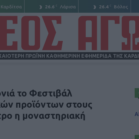
C
C
Καρδίτσα
26.6
Λάρισα
26.4
Βόλος
ΧΑΙΟΤΕΡΗ ΠΡΩΪΝΗ ΚΑΘΗΜΕΡΙΝΗ ΕΦΗΜΕΡΙΔΑ ΤΗΣ ΚΑΡΔ
ΝΕΟΣ
ονιά το Φεστιβάλ
κών προϊόντων στους
τρο η μοναστηριακή
Α
ΑΓΩΝ