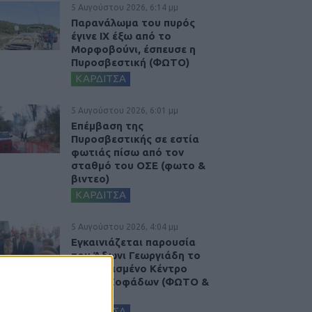
5 Αυγούστου 2026, 6:14 μμ
Παρανάλωμα του πυρός
έγινε ΙΧ έξω από το
Μορφοβούνι, έσπευσε η
Πυροσβεστική (ΦΩΤΟ)
ΚΑΡΔΙΤΣΑ
5 Αυγούστου 2026, 6:01 μμ
Επέμβαση της
Πυροσβεστικής σε εστία
φωτιάς πίσω από τον
σταθμό του ΟΣΕ (φωτο &
βιντεο)
ΚΑΡΔΙΤΣΑ
5 Αυγούστου 2026, 4:04 μμ
Εγκαινιάζεται παρουσία
του Άδωνι Γεωργιάδη το
ανακαινισμένο Κέντρο
Υγείας Σοφάδων (ΦΩΤΟ &
ΒΙΝΤΕΟ)
ΚΑΡΔΙΤΣΑ