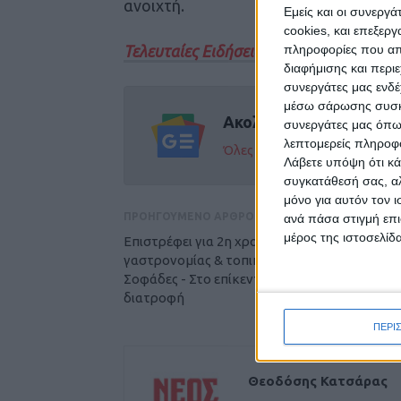
ανοιχτή.
Εμείς και οι συνεργ
cookies, και επεξε
Τελευταίες Ειδήσεις Σήμερα
πληροφορίες που απο
διαφήμισης και περι
συνεργάτες μας ενδέ
μέσω σάρωσης συσκευ
Ακολούθησε την εφημε
συνεργάτες μας όπω
λεπτομερείς πληροφορ
Όλες οι εξελίξεις στην περι
Λάβετε υπόψη ότι κά
συγκατάθεσή σας, αλ
μόνο για αυτόν τον 
ΠΡΟΗΓΟΥΜΕΝΟ ΑΡΘΡΟ
ανά πάσα στιγμή επι
μέρος της ιστοσελίδα
Επιστρέφει για 2η χρονιά το Φεστιβάλ
γαστρονομίας & τοπικών προϊόντων στους
Σοφάδες - Στο επίκεντρο η μοναστηριακή
διατροφή
ΠΕΡΙ
Θεοδόσης Κατσάρας