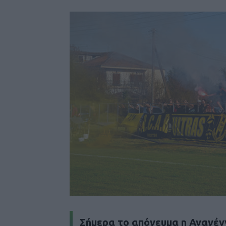
Σήμερα το απόγευμα η Αναγένν