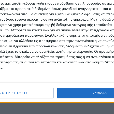
άτες μας αποθηκεύουμε και/ή έχουμε πρόσβαση σε πληροφορίες σε μια
ργαζόμαστε προσωπικά δεδομένα, όπως μοναδικοί αναγνωριστικοί και 
στέλλονται από μια συσκευή για εξατομικευμένες διαφημίσεις και περ
εχομένου, έρευνα ακροατηρίου και ανάπτυξη υπηρεσιών.
Με την άδειά σα
χεται να χρησιμοποιήσουμε ακριβή δεδομένα γεωγραφικής τοποθεσίας 
ών. Μπορείτε να κάνετε κλικ για να συναινέσετε στην επεξεργασία απ
ρίδα ΝΕΟΣ ΑΓΩΝ στο Google News!
ς περιγράφεται παραπάνω. Εναλλακτικά, μπορείτε να αποκτήσετε πρό
ίες και να αλλάξετε τις προτιμήσεις σας πριν συναινέσετε ή να αρνηθεί
οχή της Καρδίτσας και ευρύτερα της Θεσσαλίας
ποια επεξεργασία των προσωπικών σας δεδομένων ενδέχεται να μην απ
λά έχετε το δικαίωμα να αρνηθείτε αυτήν την επεξεργασία. Οι προτιμήσ
ιστότοπο. Μπορείτε να αλλάξετε τις προτιμήσεις σας ή να ανακαλέσετε
ΕΠΟΜΕΝΟ ΑΡΘΡΟ
στρέφοντας σε αυτόν τον ιστότοπο και κάνοντας κλικ στο κουμπί "Απ
ς.
Εναλλακτικά Σενάρια Χωρικής Ανάπτυξης για
το Τοπικό Πολεοδομικό Σχέδιο του Δήμου
Καρδίτσας (φωτο & βίντεο)
ΣΣΟΤΕΡΕΣ ΕΠΙΛΟΓΕΣ
ΣΥΜΦΩΝΩ