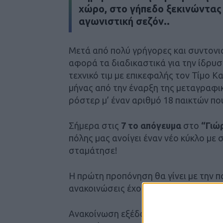
χώρο, στο γήπεδο ξεκινώντας 
αγωνιστική σεζόν..
Μετά από πολύ γρήγορες και συντονισ
αφορά τα διαδικαστικά για την ίδρυσ
τεχνικό τιμ με επικεφαλής τον Τίμο 
μήνας από την έναρξη της μεταγραφ
ρόστερ μ’ έναν αριθμό 18 παικτών πο
Σήμερα στις
7 το απόγευμα
στο
“Γιώ
πόλης μας ανοίγει έναν νέο κύκλο με 
σταμάτησε!
Η πρώτη προπόνηση θα γίνει με την 
ανακοινώσεις έχουν δώσει το στίγμα 
Ανακοίνωση εξέδωσε και η ΠΑΕ ενημε