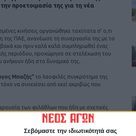
την προετοιμασία της για τη νέα
μένες κινήσεις οργανώθηκε ταχύτατα σ’ ο,τι
η της ΠΑΕ, ανανέωσε τη συνεργασία της με το
Καβακά και πριν καλά καλά συμπληρωθεί ένας
ικής περιόδου, προχώρησε σε στελέχωση του
υ ανήκουν ήδη στο δυναμικό της.
ργος Μπαζής”
το λαοφιλές συγκρότημα της
στόχο να συνεχίσει από εκεί ακριβώς που
παρουσία των φιλάθλων που ήδη με σχετικές
για μαζική παρουσία στον Σταυρό.
ρώνοντας τον κόσμο ότι η προπόνηση θα είναι
Σεβόμαστε την ιδιωτικότητά σας