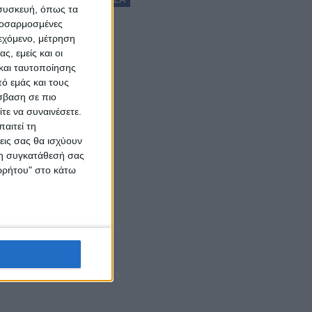
 συσκευή, όπως τα
προσαρμοσμένες
ιεχόμενο, μέτρηση
ς, εμείς και οι
και ταυτοποίησης
ό εμάς και τους
σβαση σε πιο
τε να συναινέσετε.
αιτεί τη
εις σας θα ισχύουν
 τη συγκατάθεσή σας
ορρήτου" στο κάτω