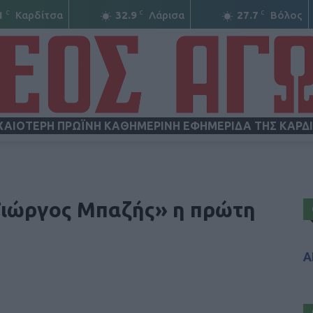
C
C
C
1
Καρδίτσα
32.9
Λάρισα
27.7
Βόλος
ΧΑΙΟΤΕΡΗ ΠΡΩΪΝΗ ΚΑΘΗΜΕΡΙΝΗ ΕΦΗΜΕΡΙΔΑ ΤΗΣ ΚΑΡΔ
ΝΕΟΣ
«Γιώργος Μπαζής» η πρώτη
Α
ΑΓΩΝ