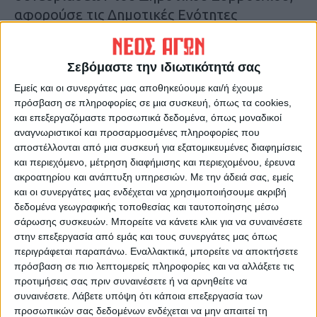
αφορούσε τις Δημοτικές Ενότητες
Καρδίτσας, Ιτάμου, Καλλιφωνίου, Κάμπου
και Μητρόπολης και είναι ανοικτή για όλους
Σεβόμαστε την ιδιωτικότητά σας
τους πολίτες, δημότες, εκπροσώπους
Εμείς και οι συνεργάτες μας αποθηκεύουμε και/ή έχουμε
τοπικών φορέων και επαγγελματικών
πρόσβαση σε πληροφορίες σε μια συσκευή, όπως τα cookies,
κλάδων.
και επεξεργαζόμαστε προσωπικά δεδομένα, όπως μοναδικοί
αναγνωριστικοί και προσαρμοσμένες πληροφορίες που
αποστέλλονται από μια συσκευή για εξατομικευμένες διαφημίσεις
και περιεχόμενο, μέτρηση διαφήμισης και περιεχομένου, έρευνα
ακροατηρίου και ανάπτυξη υπηρεσιών.
Με την άδειά σας, εμείς
και οι συνεργάτες μας ενδέχεται να χρησιμοποιήσουμε ακριβή
δεδομένα γεωγραφικής τοποθεσίας και ταυτοποίησης μέσω
σάρωσης συσκευών. Μπορείτε να κάνετε κλικ για να συναινέσετε
στην επεξεργασία από εμάς και τους συνεργάτες μας όπως
περιγράφεται παραπάνω. Εναλλακτικά, μπορείτε να αποκτήσετε
πρόσβαση σε πιο λεπτομερείς πληροφορίες και να αλλάξετε τις
προτιμήσεις σας πριν συναινέσετε ή να αρνηθείτε να
συναινέσετε.
Λάβετε υπόψη ότι κάποια επεξεργασία των
προσωπικών σας δεδομένων ενδέχεται να μην απαιτεί τη