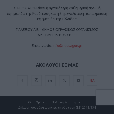
Ο ΝΕΟΣ ΑΓΩΝ είναι η αρχαιότερη καθημερινή πρωινή
εφημερίδα της Καρδίτσας και η 2η μεγαλύτερη περιφερειακή
εφημερίδα της Ελλάδας!
Γ ΑΛΕΞΙΟΥ Α.Ε. - ΔΗΜΟΣΙΟΓΡΑΦΙΚΟΣ ΟΡΓΑΝΙΣΜΟΣ
ΑΡ. ΓΕΜΗ: 19103931000
Επικοινωνία:
info@neosagon.gr
ΑΚΟΛΟΥΘΗΣΕ ΜΑΣ
ΝΑ
Όροι Χρήσης
Πολιτική Απορρήτου
Δήλωση συμμόρφωσης με τη σύσταση (ΕΕ) 2018/334