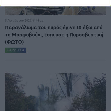
5 Αυγούστου 2026, 6:14 μμ
Παρανάλωμα του πυρός έγινε ΙΧ έξω από
το Μορφοβούνι, έσπευσε η Πυροσβεστική
(ΦΩΤΟ)
ΚΑΡΔΙΤΣΑ