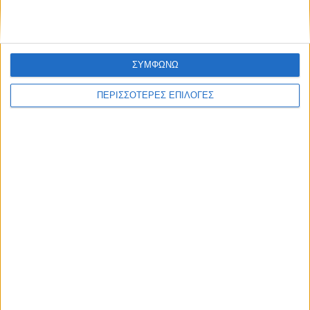
ΣΥΜΦΩΝΩ
ΠΕΡΙΣΣΟΤΕΡΕΣ ΕΠΙΛΟΓΕΣ
ΚΑΡΔΙΤΣΑ
Νέα παράταση έως 30 Σεπτεμβρίου για το
έργο ύδρευσης σε Μαγουλίτσα και Γ.
Καραϊσκάκη