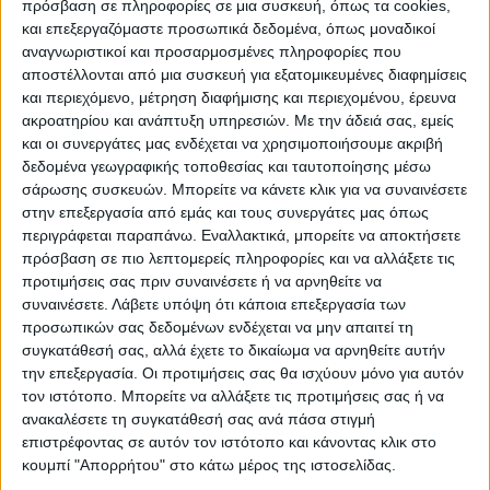
πρόσβαση σε πληροφορίες σε μια συσκευή, όπως τα cookies,
και επεξεργαζόμαστε προσωπικά δεδομένα, όπως μοναδικοί
>Λαογραφικό και Αθλητικό Κέντρο Παλαμά
αναγνωριστικοί και προσαρμοσμένες πληροφορίες που
«Δρώμενα» και Μορφωτικός Σύλλογος
αποστέλλονται από μια συσκευή για εξατομικευμένες διαφημίσεις
Αγναντερού
και περιεχόμενο, μέτρηση διαφήμισης και περιεχομένου, έρευνα
ακροατηρίου και ανάπτυξη υπηρεσιών.
Με την άδειά σας, εμείς
και οι συνεργάτες μας ενδέχεται να χρησιμοποιήσουμε ακριβή
>Χορευτικός Όμιλος Βλοχού «Η Αρχαία
δεδομένα γεωγραφικής τοποθεσίας και ταυτοποίησης μέσω
Πειρασία»
σάρωσης συσκευών. Μπορείτε να κάνετε κλικ για να συναινέσετε
στην επεξεργασία από εμάς και τους συνεργάτες μας όπως
περιγράφεται παραπάνω. Εναλλακτικά, μπορείτε να αποκτήσετε
>Σύντομη εμφάνιση ξένων χορευτικών
πρόσβαση σε πιο λεπτομερείς πληροφορίες και να αλλάξετε τις
(Κολομβία, Νότια Κορέα, Μολδαβία)
προτιμήσεις σας πριν συναινέσετε ή να αρνηθείτε να
συναινέσετε.
Λάβετε υπόψη ότι κάποια επεξεργασία των
προσωπικών σας δεδομένων ενδέχεται να μην απαιτεί τη
>Σωματείο Ελληνικών Λαϊκών
συγκατάθεσή σας, αλλά έχετε το δικαίωμα να αρνηθείτε αυτήν
Παραδοσιακών Χορών «ΛΥΓΚΗΣΤΕΣ»
την επεξεργασία. Οι προτιμήσεις σας θα ισχύουν μόνο για αυτόν
τον ιστότοπο. Μπορείτε να αλλάξετε τις προτιμήσεις σας ή να
Γλέντι για όλους στην Κεντρική Πλατεία
ανακαλέσετε τη συγκατάθεσή σας ανά πάσα στιγμή
επιστρέφοντας σε αυτόν τον ιστότοπο και κάνοντας κλικ στο
Καρδίτσας με την Μακεδονική Μπάντα
κουμπί "Απορρήτου" στο κάτω μέρος της ιστοσελίδας.
Φλώρινας των Αδελφών Βαλκάνη.