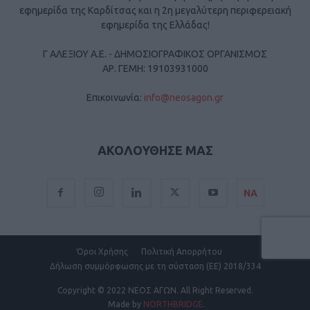
εφημερίδα της Καρδίτσας και η 2η μεγαλύτερη περιφερειακή
εφημερίδα της Ελλάδας!
Γ ΑΛΕΞΙΟΥ Α.Ε. - ΔΗΜΟΣΙΟΓΡΑΦΙΚΟΣ ΟΡΓΑΝΙΣΜΟΣ
ΑΡ. ΓΕΜΗ: 19103931000
Επικοινωνία:
info@neosagon.gr
ΑΚΟΛΟΥΘΗΣΕ ΜΑΣ
ΝΑ
Όροι Χρήσης
Πολιτική Απορρήτου
Δήλωση συμμόρφωσης με τη σύσταση (ΕΕ) 2018/334
Copyright
© 2022 ΝΕΟΣ ΑΓΩΝ.
All Right Reserved.
Made by
NORTHBRIDGE
.