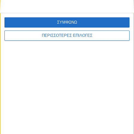
ΣΥΜΦΩΝΩ
ΠΕΡΙΣΣΟΤΕΡΕΣ ΕΠΙΛΟΓΕΣ
ΠΟΛΙΤΙΣΜΟΣ
Προγραμματική σύμβαση για τη γέφυρα
του Κοράκου