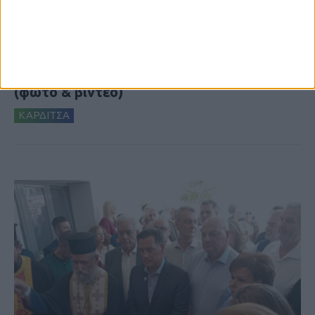
5 Αυγούστου 2026, 6:01 μμ
Επέμβαση της Πυροσβεστικής σε εστία
φωτιάς πίσω από τον σταθμό του ΟΣΕ
(φωτο & βιντεο)
ΚΑΡΔΙΤΣΑ