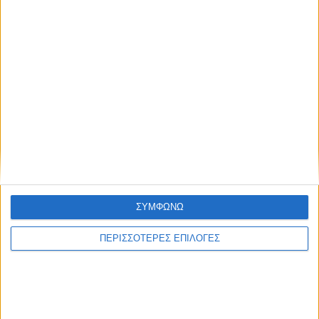
Λουτρά Αγίας Παρασκευής
Μένδη Καλάνδρα
Μόλα Καλύβα
Παλιούρι Κάνιστρο
Πευκοχώρι Yalla-Flegra
Πευκοχώρι-Fyki Beach
ΣΥΜΦΩΝΩ
Πολύχρονο 3
ΠΕΡΙΣΣΟΤΕΡΕΣ ΕΠΙΛΟΓΕΣ
Πολύχρονο/Azur Hotel
Πολύχρονο-Cocones Beach