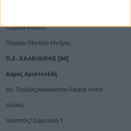
Νέοι Επιβάτες
Περαία-Κοχύλι
Περαία-Πλατεία Μνήμης
Π.Ε. ΧΑΛΚΙΔΙΚΗΣ [94]
Δήμος Αριστοτέλη
Αγ. Παύλος/Alexandros Palace Hotel
Αλυκές
Ιερισσός/ Δημοτική 1