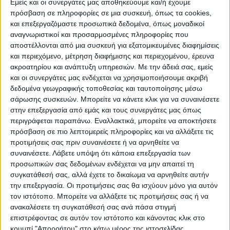
Εμείς και οι συνεργάτες μας αποθηκεύουμε και/ή έχουμε
Χρυσή Ακτή Παναγιάς
πρόσβαση σε πληροφορίες σε μια συσκευή, όπως τα cookies,
και επεξεργαζόμαστε προσωπικά δεδομένα, όπως μοναδικοί
Π.Ε. ΣΠΟΡΑΔΩΝ [15]
αναγνωριστικοί και προσαρμοσμένες πληροφορίες που
αποστέλλονται από μια συσκευή για εξατομικευμένες διαφημίσεις
και περιεχόμενο, μέτρηση διαφήμισης και περιεχομένου, έρευνα
Δήμος Σκιάθου
ακροατηρίου και ανάπτυξη υπηρεσιών.
Με την άδειά σας, εμείς
και οι συνεργάτες μας ενδέχεται να χρησιμοποιήσουμε ακριβή
Αγ. Παρασκευή-Πλατανιάς
δεδομένα γεωγραφικής τοποθεσίας και ταυτοποίησης μέσω
σάρωσης συσκευών. Μπορείτε να κάνετε κλικ για να συναινέσετε
στην επεξεργασία από εμάς και τους συνεργάτες μας όπως
Αμπελάκια
περιγράφεται παραπάνω. Εναλλακτικά, μπορείτε να αποκτήσετε
πρόσβαση σε πιο λεπτομερείς πληροφορίες και να αλλάξετε τις
Αχλαδιές
προτιμήσεις σας πριν συναινέσετε ή να αρνηθείτε να
συναινέσετε.
Λάβετε υπόψη ότι κάποια επεξεργασία των
προσωπικών σας δεδομένων ενδέχεται να μην απαιτεί τη
Βασιλιάς
συγκατάθεσή σας, αλλά έχετε το δικαίωμα να αρνηθείτε αυτήν
την επεξεργασία. Οι προτιμήσεις σας θα ισχύουν μόνο για αυτόν
Βρομόλιμνος
τον ιστότοπο. Μπορείτε να αλλάξετε τις προτιμήσεις σας ή να
ανακαλέσετε τη συγκατάθεσή σας ανά πάσα στιγμή
επιστρέφοντας σε αυτόν τον ιστότοπο και κάνοντας κλικ στο
Καναπίτσα
κουμπί "Απορρήτου" στο κάτω μέρος της ιστοσελίδας.