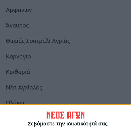
Αμφανών
Άναυρος
Θωμάς Σουτραλί Αγριάς
Καρνάγιο
Κριθαριά
Νέα Αγχίαλος
Πλάκες
Πλατανίδια
Σεβόμαστε την ιδιωτικότητά σας