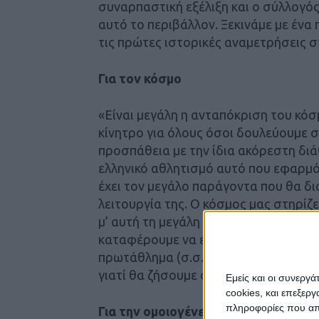
συναρπαστική εξέλιξη και ο σύλλογό
αυτό το περιβάλλον. Ξεκινάμε με ένα 
τις πρώτες ιστορικές αναμετρήσεις 
Για τον κόσμο
«Είναι μεγάλη η ανταπόκριση του κόσμ
κίνητρο για όλους όσοι δουλεύουμε 
προσπάθεια με την ίδια ακόρεστη διά
ελληνικό αθλητισμό αυτό που εφαρμόζ
έχει τον μεγάλο παράγοντα που θα δι
λειτουργία της. Ο κόσμος μας στηρίζ
μ’ αυτή τη μεγάλη προσπάθεια που είν
καταφέρουμε να είμαστε ανταγωνιστικ
πρωτάθλημα (σ.σ. 4 Οκτωβρίου) τον κ
γιατί θα ζήσουμε συναρπαστικές στιγ
Εμείς και οι συνεργ
cookies, και επεξε
πληροφορίες που απο
Για την ομοιογένεια της ομάδας