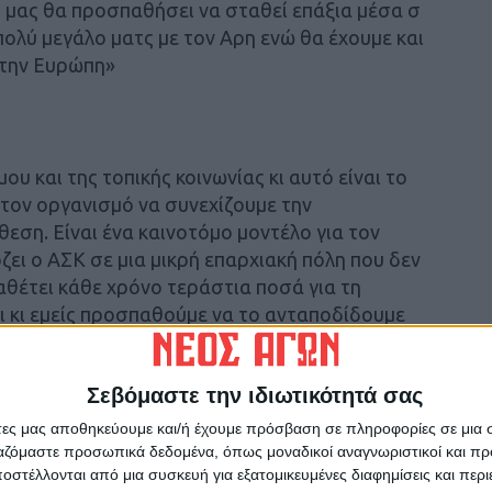
ς μας θα προσπαθήσει να σταθεί επάξια μέσα σ
πολύ μεγάλο ματς με τον Αρη ενώ θα έχουμε και
στην Ευρώπη»
ου και της τοπικής κοινωνίας κι αυτό είναι το
στον οργανισμό να συνεχίζουμε την
θεση. Είναι ένα καινοτόμο μοντέλο για τον
ει ο ΑΣΚ σε μια μικρή επαρχιακή πόλη που δεν
αθέτει κάθε χρόνο τεράστια ποσά για τη
ει κι εμείς προσπαθούμε να το ανταποδίδουμε
αι σε εξέλιξη. Πιστεύω ότι και φέτος θα
οί. Προτρέπω μέχρι ν’ αρχίσει το
Σεβόμαστε την ιδιωτικότητά σας
όσμο να προμηθευτεί τα εισιτήρια διαρκείας
μές φέτος.
άτες μας αποθηκεύουμε και/ή έχουμε πρόσβαση σε πληροφορίες σε μια
ργαζόμαστε προσωπικά δεδομένα, όπως μοναδικοί αναγνωριστικοί και 
στέλλονται από μια συσκευή για εξατομικευμένες διαφημίσεις και περ