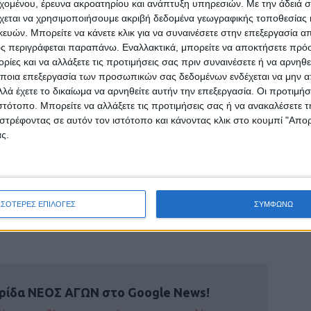
εχομένου, έρευνα ακροατηρίου και ανάπτυξη υπηρεσιών.
Με την άδειά σα
χεται να χρησιμοποιήσουμε ακριβή δεδομένα γεωγραφικής τοποθεσίας 
ς βασικός κορμός παιδιών και κυρίως Ελλήνων.
ών. Μπορείτε να κάνετε κλικ για να συναινέσετε στην επεξεργασία απ
ία και ο Νίκος Παπανικολόπουλος με τον οποίο
ς περιγράφεται παραπάνω. Εναλλακτικά, μπορείτε να αποκτήσετε πρό
, παραμένουν για τέταρτη συνεχόμενη χρονιά,
ίες και να αλλάξετε τις προτιμήσεις σας πριν συναινέσετε ή να αρνηθεί
ποια επεξεργασία των προσωπικών σας δεδομένων ενδέχεται να μην απ
ο μας όπλο στην ταυτότητα της ομάδας, να
λά έχετε το δικαίωμα να αρνηθείτε αυτήν την επεξεργασία. Οι προτιμήσ
ένειά μας»
ιστότοπο. Μπορείτε να αλλάξετε τις προτιμήσεις σας ή να ανακαλέσετε
στρέφοντας σε αυτόν τον ιστότοπο και κάνοντας κλικ στο κουμπί "Απ
και στη συμμετοχή της ομάδας στο σούπερ
ς.
 που είναι άλλη μία πολύτιμη κατάκτηση σε
όνια και προήλθε όχι μόνο από την άρνηση του
ό το γεγονός ότι ο ΑΣΚ είχε τερματίσει στην
όν.
ΣΣΟΤΕΡΕΣ ΕΠΙΛΟΓΕΣ
ΣΥΜΦΩΝΩ
ρίδα ΝΕΟΣ ΑΓΩΝ στο Google News!