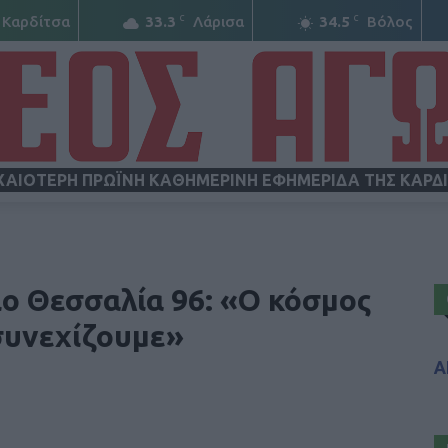
C
C
Καρδίτσα
33.3
Λάρισα
34.5
Βόλος
ΧΑΙΟΤΕΡΗ ΠΡΩΪΝΗ ΚΑΘΗΜΕΡΙΝΗ ΕΦΗΜΕΡΙΔΑ ΤΗΣ ΚΑΡΔ
ΝΕΟΣ
ο Θεσσαλία 96: «Ο κόσμος
 συνεχίζουμε»
Α
ΑΓΩΝ