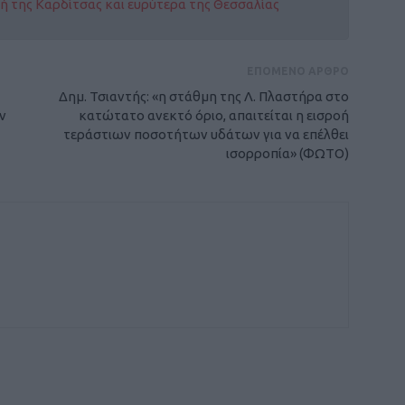
οχή της Καρδίτσας και ευρύτερα της Θεσσαλίας
ΕΠΟΜΕΝΟ ΑΡΘΡΟ
Δημ. Τσιαντής: «η στάθμη της Λ. Πλαστήρα στο
ν
κατώτατο ανεκτό όριο, απαιτείται η εισροή
τεράστιων ποσοτήτων υδάτων για να επέλθει
ισορροπία» (ΦΩΤΟ)