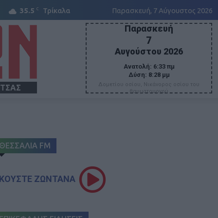
C
35.5
Τρίκαλα
Παρασκευή, 7 Αύγουστος 2026
Παρασκευή
7
Αυγούστου 2026
Ανατολή:
6:33 πμ
Δύση:
8:28 μμ
Δομετίου οσίου, Νικάνορος οσίου του
ΙΤΣΑΣ
θαυματουργού
ΘΕΣΣΑΛΙΑ FM
ΚΟΥΣΤΕ ΖΩΝΤΑΝΑ