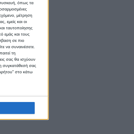
 συσκευή, όπως τα
προσαρμοσμένες
ιεχόμενο, μέτρηση
ς, εμείς και οι
και ταυτοποίησης
ό εμάς και τους
σβαση σε πιο
τε να συναινέσετε.
αιτεί τη
εις σας θα ισχύουν
 τη συγκατάθεσή σας
ορρήτου" στο κάτω