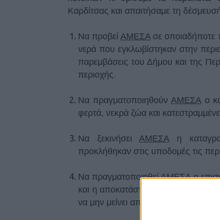
Καρδίτσας και απαιτήσαμε τη δέσμευσ
Να προβεί
ΑΜΕΣΑ
σε οποιαδήποτε 
νερά που εγκλωβίστηκαν στην περιο
παρεμβάσεις του Δήμου και της Περ
περιοχής.
Να πραγματοποιηθούν
ΑΜΕΣΑ
ο κα
φερτά, νεκρά ζώα και κατεστραμμένε
Να ξεκινήσει
ΑΜΕΣΑ
η καταγρα
προκλήθηκαν στις υποδομές τις περ
Να πραγματοποιηθεί
ΑΜΕΣΑ
η επισ
και η αποκατάσταση των αγωγών στ
να μην μείνει απροστάτευτη το χειμώ