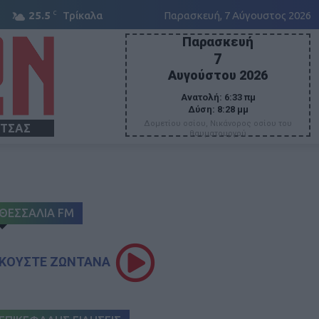
C
25.5
Τρίκαλα
Παρασκευή, 7 Αύγουστος 2026
Παρασκευή
7
Αυγούστου 2026
Ανατολή:
6:33 πμ
Δύση:
8:28 μμ
Δομετίου οσίου, Νικάνορος οσίου του
ΙΤΣΑΣ
θαυματουργού
ΘΕΣΣΑΛΙΑ FM
ΚΟΥΣΤΕ ΖΩΝΤΑΝΑ