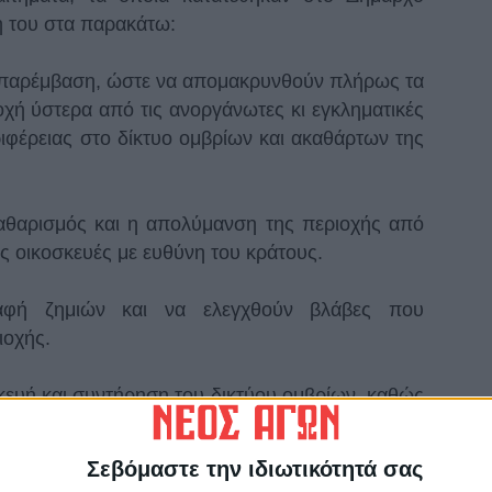
ή του στα παρακάτω:
παρέμβαση, ώστε να απομακρυνθούν πλήρως τα
χή ύστερα από τις ανοργάνωτες κι εγκληματικές
ιφέρειας στο δίκτυο ομβρίων και ακαθάρτων της
θαρισμός και η απολύμανση της περιοχής από
ς οικοσκευές με ευθύνη του κράτους.
φή ζημιών και να ελεγχθούν βλάβες που
ιοχής.
κευή και συντήρηση του δικτύου ομβρίων, καθώς
ους οποίους έγινε η παρέμβαση ώστε η περιοχή
να που έρχεται.
Σεβόμαστε την ιδιωτικότητά σας