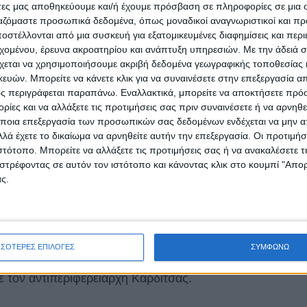
άτες μας αποθηκεύουμε και/ή έχουμε πρόσβαση σε πληροφορίες σε μια
νο σχέδιο αντιπλημμυρικής προστασίας της
ργαζόμαστε προσωπικά δεδομένα, όπως μοναδικοί αναγνωριστικοί και 
εια και το Δήμο.
στέλλονται από μια συσκευή για εξατομικευμένες διαφημίσεις και περ
εχομένου, έρευνα ακροατηρίου και ανάπτυξη υπηρεσιών.
Με την άδειά σα
γματοποιήσαμε παράσταση διαμαρτυρίας στο
χεται να χρησιμοποιήσουμε ακριβή δεδομένα γεωγραφικής τοποθεσίας 
ών. Μπορείτε να κάνετε κλικ για να συναινέσετε στην επεξεργασία απ
ε το Δήμαρχο και τον ενημερώσαμε για τα
ς περιγράφεται παραπάνω. Εναλλακτικά, μπορείτε να αποκτήσετε πρό
 σε μεγάλο μέρος της περιοχής και για τη
ίες και να αλλάξετε τις προτιμήσεις σας πριν συναινέσετε ή να αρνηθεί
μη και στις γύρω περιοχές και απαιτήσαμε την
ποια επεξεργασία των προσωπικών σας δεδομένων ενδέχεται να μην απ
ιοχή.
λά έχετε το δικαίωμα να αρνηθείτε αυτήν την επεξεργασία. Οι προτιμήσ
ιστότοπο. Μπορείτε να αλλάξετε τις προτιμήσεις σας ή να ανακαλέσετε
στρέφοντας σε αυτόν τον ιστότοπο και κάνοντας κλικ στο κουμπί "Απ
τηκε την περιοχή και δεσμεύτηκε για ακόμα μια
ς.
 αυτά τα νερά απομακρύνονται ακόμη με αντλίες
από την περιοχή παραμένουν μπλοκαρισμένοι.
09/2023 οι κάτοικοι της περιοχής αποφασίσαμε
ΣΣΟΤΕΡΕΣ ΕΠΙΛΟΓΕΣ
ΣΥΜΦΩΝΩ
έες κινητοποιήσεις ξεκινώντας με παράσταση
 τον αντιπεριφερειάρχη Καρδίτσας.