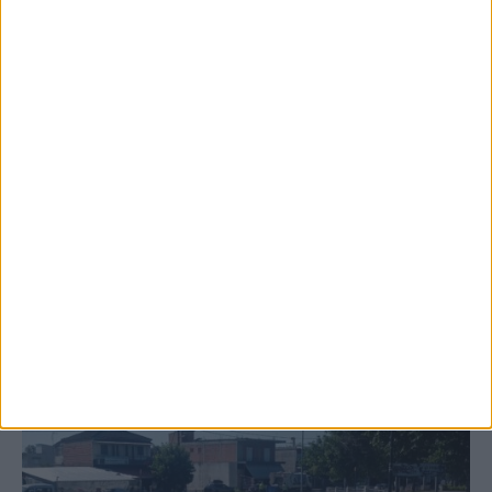
6 Αυγούστου 2026, 10:11 πμ
Ξεκινά η κατεδάφιση ετοιμόρροπων
κτιρίων σε Αγναντερό και Ριζοβούνι
ΚΑΡΔΙΤΣΑ