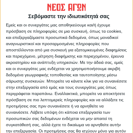
Κρίμα...
Η λακκούβα....
Σεβόμαστε την ιδιωτικότητά σας
Εμείς και οι συνεργάτες μας αποθηκεύουμε και/ή έχουμε
πρόσβαση σε πληροφορίες σε μια συσκευή, όπως τα cookies,
και επεξεργαζόμαστε προσωπικά δεδομένα, όπως μοναδικοί
αναγνωριστικοί και προσαρμοσμένες πληροφορίες που
αποστέλλονται από μια συσκευή για εξατομικευμένες διαφημίσεις
και περιεχόμενο, μέτρηση διαφήμισης και περιεχομένου, έρευνα
ακροατηρίου και ανάπτυξη υπηρεσιών.
Με την άδειά σας, εμείς
ΝΕΟΣ ΑΓΩΝ
και οι συνεργάτες μας ενδέχεται να χρησιμοποιήσουμε ακριβή
δεδομένα γεωγραφικής τοποθεσίας και ταυτοποίησης μέσω
https://neosagon.gr
σάρωσης συσκευών. Μπορείτε να κάνετε κλικ για να συναινέσετε
Η Αρχαιότερη Καθημερινή Πρωινή Εφημερίδα της Καρδίτσας
στην επεξεργασία από εμάς και τους συνεργάτες μας όπως
περιγράφεται παραπάνω. Εναλλακτικά, μπορείτε να αποκτήσετε
πρόσβαση σε πιο λεπτομερείς πληροφορίες και να αλλάξετε τις
προτιμήσεις σας πριν συναινέσετε ή να αρνηθείτε να
συναινέσετε.
Λάβετε υπόψη ότι κάποια επεξεργασία των
προσωπικών σας δεδομένων ενδέχεται να μην απαιτεί τη
ΠΑΡΟΜΟΙΑ ΑΡΘΡΑ
συγκατάθεσή σας, αλλά έχετε το δικαίωμα να αρνηθείτε αυτήν
την επεξεργασία. Οι προτιμήσεις σας θα ισχύουν μόνο για αυτόν