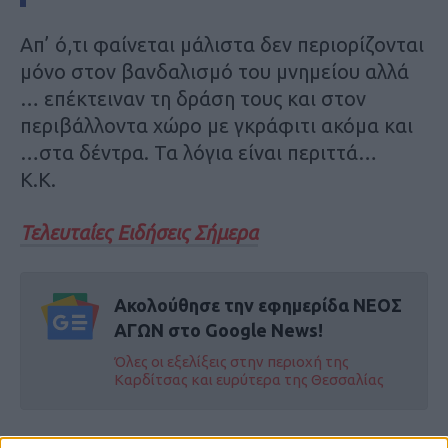
Απ’ ό,τι φαίνεται μάλιστα δεν περιορίζονται
μόνο στον βανδαλισμό του μνημείου αλλά
… επέκτειναν τη δράση τους και στον
περιβάλλοντα χώρο με γκράφιτι ακόμα και
…στα δέντρα. Τα λόγια είναι περιττά…
Κ.Κ.
Τελευταίες Ειδήσεις Σήμερα
Ακολούθησε την εφημερίδα ΝΕΟΣ
ΑΓΩΝ στο Google News!
Όλες οι εξελίξεις στην περιοχή της
Καρδίτσας και ευρύτερα της Θεσσαλίας
ΠΡΟΗΓΟΥΜΕΝΟ ΑΡΘΡΟ
ΕΠΟΜΕΝΟ ΑΡΘΡΟ