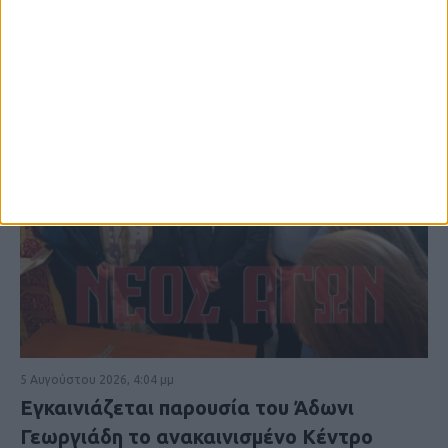
5 Αυγούστου 2026, 4:04 μμ
Εγκαινιάζεται παρουσία του Άδωνι
Γεωργιάδη το ανακαινισμένο Κέντρο