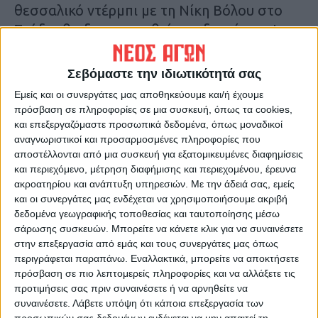
θεσσαλικό ντέρμπι με τη Νίκη Βόλου στο
Στάδιο θα δημιουργηθεί το αδιαχώρητο!
Τελευταίες Ειδήσεις Σήμερα
Σεβόμαστε την ιδιωτικότητά σας
Εμείς και οι συνεργάτες μας αποθηκεύουμε και/ή έχουμε
πρόσβαση σε πληροφορίες σε μια συσκευή, όπως τα cookies,
Ακολούθησε την εφημερίδα ΝΕΟΣ
και επεξεργαζόμαστε προσωπικά δεδομένα, όπως μοναδικοί
ΑΓΩΝ στο Google News!
αναγνωριστικοί και προσαρμοσμένες πληροφορίες που
αποστέλλονται από μια συσκευή για εξατομικευμένες διαφημίσεις
Όλες οι εξελίξεις στην περιοχή της
και περιεχόμενο, μέτρηση διαφήμισης και περιεχομένου, έρευνα
Καρδίτσας και ευρύτερα της Θεσσαλίας
ακροατηρίου και ανάπτυξη υπηρεσιών.
Με την άδειά σας, εμείς
και οι συνεργάτες μας ενδέχεται να χρησιμοποιήσουμε ακριβή
δεδομένα γεωγραφικής τοποθεσίας και ταυτοποίησης μέσω
ΠΡΟΗΓΟΥΜΕΝΟ ΑΡΘΡΟ
ΕΠΟΜΕΝΟ ΑΡΘΡΟ
σάρωσης συσκευών. Μπορείτε να κάνετε κλικ για να συναινέσετε
Δεύτεροι στον διατοπικό
Φιλική ήττα από την ΑΕΚ
στην επεξεργασία από εμάς και τους συνεργάτες μας όπως
διαγωνισμό ιδεών Hackathon
στην Αθήνα για τον ΑΣΚ (95-
περιγράφεται παραπάνω. Εναλλακτικά, μπορείτε να αποκτήσετε
85)
πρόσβαση σε πιο λεπτομερείς πληροφορίες και να αλλάξετε τις
προτιμήσεις σας πριν συναινέσετε ή να αρνηθείτε να
συναινέσετε.
Λάβετε υπόψη ότι κάποια επεξεργασία των