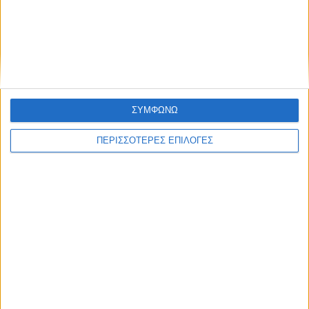
Εκκινούν από σήμερα οι δηλώσεις ΟΣΔΕ-
το βάρος στην ποιότητά τους
ΣΥΜΦΩΝΩ
ΠΕΡΙΣΣΟΤΕΡΕΣ ΕΠΙΛΟΓΕΣ
ΘΕΣΣΑΛΙΑ FM
ΑΚΟΥΣΤΕ ΖΩΝΤΑΝΑ
ΕΠΙΚΕΦΑΛΗΣ ΕΙΔΗΣΕΙΣ