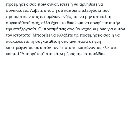
Επιστρέφουν στις δουλειές
Το ενεργειακό το
προτιμήσεις σας πριν συναινέσετε ή να αρνηθείτε να
τους οι ανεμβολίαστοι
μεγαλύτερο...αγκάθι για το
συναινέσετε.
Λάβετε υπόψη ότι κάποια επεξεργασία των
υγειονομικοί
«επιχειρείν» της Καρδίτσας
προσωπικών σας δεδομένων ενδέχεται να μην απαιτεί τη
συγκατάθεσή σας, αλλά έχετε το δικαίωμα να αρνηθείτε αυτήν
την επεξεργασία. Οι προτιμήσεις σας θα ισχύουν μόνο για αυτόν
τον ιστότοπο. Μπορείτε να αλλάξετε τις προτιμήσεις σας ή να
ανακαλέσετε τη συγκατάθεσή σας ανά πάσα στιγμή
επιστρέφοντας σε αυτόν τον ιστότοπο και κάνοντας κλικ στο
κουμπί "Απορρήτου" στο κάτω μέρος της ιστοσελίδας.
ΝΕΟΣ ΑΓΩΝ
https://neosagon.gr
Η Αρχαιότερη Καθημερινή Πρωινή Εφημερίδα της Καρδίτσας
ΠΑΡΟΜΟΙΑ ΑΡΘΡΑ