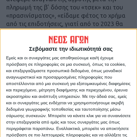
πληρωμή της β’ δόσης του «τσεκ» και του
«πρασινίσματος», «είδαμε φέτος το χρήμα
από τις επιδοτήσεις, γιατί από το 2023 θα
είναι…
ψίχουλα».
Κ.Π.
Σεβόμαστε την ιδιωτικότητά σας
Εμείς και οι συνεργάτες μας αποθηκεύουμε και/ή έχουμε
Τελευταίες Ειδήσεις Σήμερα
πρόσβαση σε πληροφορίες σε μια συσκευή, όπως τα cookies,
και επεξεργαζόμαστε προσωπικά δεδομένα, όπως μοναδικοί
αναγνωριστικοί και προσαρμοσμένες πληροφορίες που
αποστέλλονται από μια συσκευή για εξατομικευμένες διαφημίσεις
Ακολούθησε την εφημερίδα ΝΕΟΣ
και περιεχόμενο, μέτρηση διαφήμισης και περιεχομένου, έρευνα
ΑΓΩΝ στο Google News!
ακροατηρίου και ανάπτυξη υπηρεσιών.
Με την άδειά σας, εμείς
και οι συνεργάτες μας ενδέχεται να χρησιμοποιήσουμε ακριβή
Όλες οι εξελίξεις στην περιοχή της
δεδομένα γεωγραφικής τοποθεσίας και ταυτοποίησης μέσω
Καρδίτσας και ευρύτερα της Θεσσαλίας
σάρωσης συσκευών. Μπορείτε να κάνετε κλικ για να συναινέσετε
στην επεξεργασία από εμάς και τους συνεργάτες μας όπως
περιγράφεται παραπάνω. Εναλλακτικά, μπορείτε να αποκτήσετε
ΠΡΟΗΓΟΥΜΕΝΟ ΑΡΘΡΟ
ΕΠΟΜΕΝΟ ΑΡΘΡΟ
πρόσβαση σε πιο λεπτομερείς πληροφορίες και να αλλάξετε τις