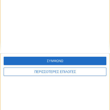
ΘΕΣΣΑΛΙΑ
Ένας νεκρός και ένας βαριά τραυματίας ο
μηνιαίος απολογισμός των τροχαίων στη
Θεσσαλία
ΣΥΜΦΩΝΩ
ΠΕΡΙΣΣΟΤΕΡΕΣ ΕΠΙΛΟΓΕΣ