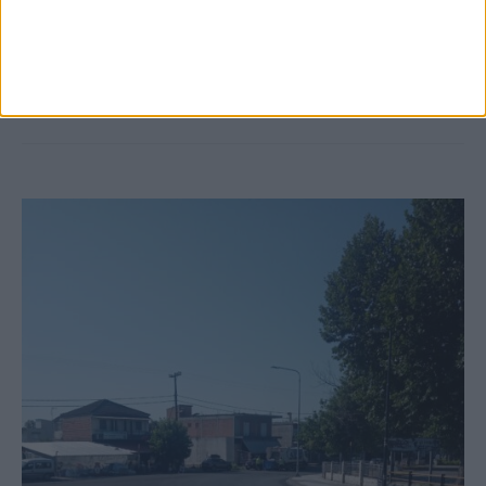
6 Αυγούστου 2026, 10:11 πμ
Ξεκινά η κατεδάφιση ετοιμόρροπων
κτιρίων σε Αγναντερό και Ριζοβούνι
ΚΑΡΔΙΤΣΑ