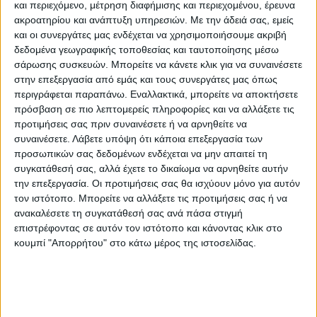
και περιεχόμενο, μέτρηση διαφήμισης και περιεχομένου, έρευνα
υπογραφήςΜνημονίου Συνεργασίας μεταξύ
ακροατηρίου και ανάπτυξη υπηρεσιών.
Με την άδειά σας, εμείς
της ΔΕΥΑΚ και της Αρχαιολογικής Υπηρεσίας,
και οι συνεργάτες μας ενδέχεται να χρησιμοποιήσουμε ακριβή
το οποίο ήταν απαραίτητη προϋπόθεση για
δεδομένα γεωγραφικής τοποθεσίας και ταυτοποίησης μέσω
σάρωσης συσκευών. Μπορείτε να κάνετε κλικ για να συναινέσετε
την έναρξη των εργασιών της εν λόγω
στην επεξεργασία από εμάς και τους συνεργάτες μας όπως
εργολαβίας.
περιγράφεται παραπάνω. Εναλλακτικά, μπορείτε να αποκτήσετε
πρόσβαση σε πιο λεπτομερείς πληροφορίες και να αλλάξετε τις
Η Διευθύνουσα Υπηρεσία του Έργου
προτιμήσεις σας πριν συναινέσετε ή να αρνηθείτε να
συναινέσετε.
Λάβετε υπόψη ότι κάποια επεξεργασία των
εισηγήθηκε θετικά προς το ΔΣ της ΔΕΥΑΚ
προσωπικών σας δεδομένων ενδέχεται να μην απαιτεί τη
για τη χορήγηση της 6 παράτασης μέχρι και
συγκατάθεσή σας, αλλά έχετε το δικαίωμα να αρνηθείτε αυτήν
τις 19 Σεπτεμβρίου.
την επεξεργασία. Οι προτιμήσεις σας θα ισχύουν μόνο για αυτόν
τον ιστότοπο. Μπορείτε να αλλάξετε τις προτιμήσεις σας ή να
ανακαλέσετε τη συγκατάθεσή σας ανά πάσα στιγμή
Το έργο βελτίωσης και εκσυγχρονισμού των
επιστρέφοντας σε αυτόν τον ιστότοπο και κάνοντας κλικ στο
εσωτερικών δικτύων ύδρευσης των
κουμπί "Απορρήτου" στο κάτω μέρος της ιστοσελίδας.
Κοινοτήτων Παλαιοκκλησίου, Αγιοπηγής και
Ρούσσου και η κατασκευή των έργων
διασύνδεσης των οικισμών με το δίκτυο
ύδρευσης της πόλης Καρδίτσας για την