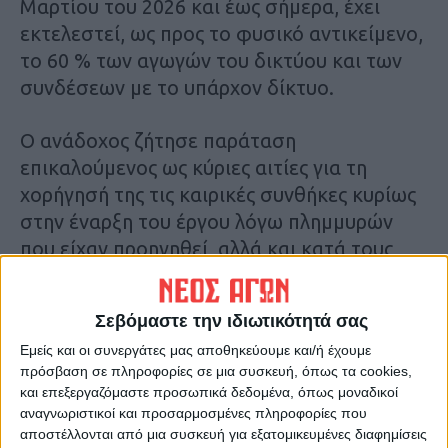
Μαρτίου του 2026 και έως σήμερα, έχει
εκτελεστεί, ως προς το φυσικό αντικείμενο,
το 60 % των αγωγών του δικτύου και των
συνδέσεων με το υπάρχον δίκτυο.
Ο ανάδοχος ζήτησε παράταση
επικαλούμενος ως κύριες αιτίες για τη
χορήγησή της τις καιρικές συνθήκες κυρίως
στην έναρξη του έργου λόγω πλημμυρών
που είχαν προηγηθεί, αλλά και κατά τους
θερινούς μήνες όπου ο παρατεταμένος
καύσωνας επέτρεπε την περιορισμένη
Σεβόμαστε την ιδιωτικότητά σας
εκτέλεση εργασιών στο ωράριο που
Εμείς και οι συνεργάτες μας αποθηκεύουμε και/ή έχουμε
προβλεπόταν.
πρόσβαση σε πληροφορίες σε μια συσκευή, όπως τα cookies,
και επεξεργαζόμαστε προσωπικά δεδομένα, όπως μοναδικοί
Επίσης την καθυστέρηση ολοκλήρωσης της
αναγνωριστικοί και προσαρμοσμένες πληροφορίες που
διαδικασίας σύνταξης και
αποστέλλονται από μια συσκευή για εξατομικευμένες διαφημίσεις