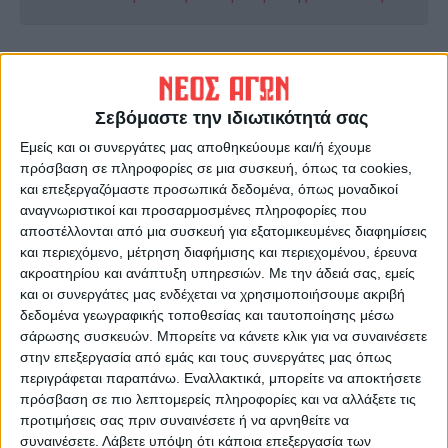
ΠΡΟΗΓΟΥΜΕΝΟ ΑΡΘΡΟ
ΕΠΟΜΕΝΟ ΑΡΘΡΟ
Εμπορικό πλοίο δέχθηκε
Φωτιά σε γεννήτρια
επίθεση στην Ερυθρά
επιχείρησης καφέ στην
Σεβόμαστε την ιδιωτικότητά σας
Θάλασσα, στα ανοικτά της
Καρδίτσα (φωτο)
Εμείς και οι συνεργάτες μας αποθηκεύουμε και/ή έχουμε
Υεμένης
πρόσβαση σε πληροφορίες σε μια συσκευή, όπως τα cookies,
και επεξεργαζόμαστε προσωπικά δεδομένα, όπως μοναδικοί
αναγνωριστικοί και προσαρμοσμένες πληροφορίες που
αποστέλλονται από μια συσκευή για εξατομικευμένες διαφημίσεις
και περιεχόμενο, μέτρηση διαφήμισης και περιεχομένου, έρευνα
ακροατηρίου και ανάπτυξη υπηρεσιών.
Με την άδειά σας, εμείς
και οι συνεργάτες μας ενδέχεται να χρησιμοποιήσουμε ακριβή
δεδομένα γεωγραφικής τοποθεσίας και ταυτοποίησης μέσω
σάρωσης συσκευών. Μπορείτε να κάνετε κλικ για να συναινέσετε
Θεοδόσης Κατσάρας
στην επεξεργασία από εμάς και τους συνεργάτες μας όπως
περιγράφεται παραπάνω. Εναλλακτικά, μπορείτε να αποκτήσετε
https://neosagon.gr
πρόσβαση σε πιο λεπτομερείς πληροφορίες και να αλλάξετε τις
προτιμήσεις σας πριν συναινέσετε ή να αρνηθείτε να
συναινέσετε.
Λάβετε υπόψη ότι κάποια επεξεργασία των