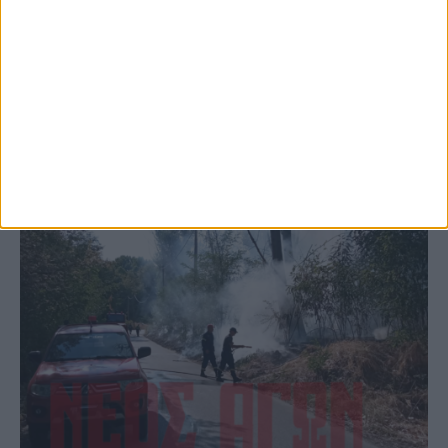
το Μορφοβούνι, έσπευσε η Πυροσβεστική
(ΦΩΤΟ)
ΚΑΡΔΙΤΣΑ