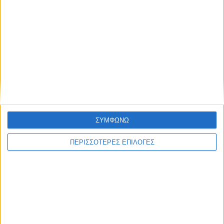
αδιέξοδο με τις τιμές,
Γάζα εναντίον ισραηλινών
αβεβαιότητα για τις σπορές
στρατευμάτων – Με
αεροπορικά πλήγματα στην
περιοχή απάντησε το Ισραήλ
ΣΥΜΦΩΝΩ
ΝΕΟΣ ΑΓΩΝ
ΠΕΡΙΣΣΟΤΕΡΕΣ ΕΠΙΛΟΓΕΣ
https://neosagon.gr
Η Αρχαιότερη Καθημερινή Πρωινή Εφημερίδα της Καρδίτσας