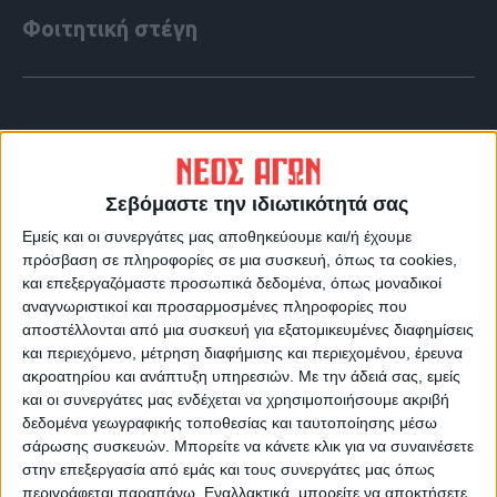
Φοιτητική στέγη
Σεβόμαστε την ιδιωτικότητά σας
Εμείς και οι συνεργάτες μας αποθηκεύουμε και/ή έχουμε
πρόσβαση σε πληροφορίες σε μια συσκευή, όπως τα cookies,
και επεξεργαζόμαστε προσωπικά δεδομένα, όπως μοναδικοί
αναγνωριστικοί και προσαρμοσμένες πληροφορίες που
αποστέλλονται από μια συσκευή για εξατομικευμένες διαφημίσεις
και περιεχόμενο, μέτρηση διαφήμισης και περιεχομένου, έρευνα
VIDEO ΤΗΣ ΘΕΣΣΑΛΙΑΣ
ακροατηρίου και ανάπτυξη υπηρεσιών.
Με την άδειά σας, εμείς
και οι συνεργάτες μας ενδέχεται να χρησιμοποιήσουμε ακριβή
Οι 9 άξονες Κουρέτα για να "σωθεί" η
δεδομένα γεωγραφικής τοποθεσίας και ταυτοποίησης μέσω
Θεσσαλία από την λειψυδρία
σάρωσης συσκευών. Μπορείτε να κάνετε κλικ για να συναινέσετε
στην επεξεργασία από εμάς και τους συνεργάτες μας όπως
περιγράφεται παραπάνω. Εναλλακτικά, μπορείτε να αποκτήσετε