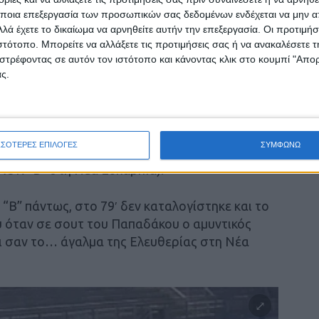
 άλλο στο πρώτο 45λεπτο, καθώς οι φίλαθλοι
ποια επεξεργασία των προσωπικών σας δεδομένων ενδέχεται να μην απ
την ομάδα δεν μπορούσαν να πιστέψουν πως το
λά έχετε το δικαίωμα να αρνηθείτε αυτήν την επεξεργασία. Οι προτιμήσ
ιστότοπο. Μπορείτε να αλλάξετε τις προτιμήσεις σας ή να ανακαλέσετε
στρέφοντας σε αυτόν τον ιστότοπο και κάνοντας κλικ στο κουμπί "Απ
ς.
ε τον ίδιο ρυθμό, δεν κατόρθωσε να βρει το
ς, αλλά και όταν το κατάφερε πάλι σημάδευε…
ΣΣΟΤΕΡΕΣ ΕΠΙΛΟΓΕΣ
ΣΥΜΦΩΝΩ
κάρι και τελικά το ματς τελείωσε με 2-0
ΠΑΟΚ “Β” στη Νέα Ευκαρπία).
“Β” πάντως, στο 79′ δεν καταλογίστηκε και το
 όταν σε σουτ του Παπαδάκου ο αμυντικός
ι σαν το… άγαλμα της Ελευθερίας στη Νέα