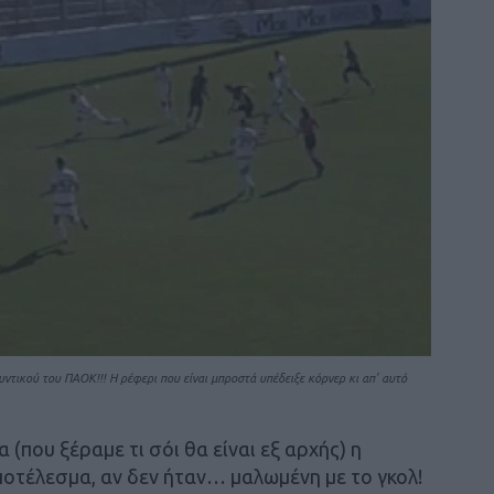
τικού του ΠΑΟΚ!!! Η ρέφερι που είναι μπροστά υπέδειξε κόρνερ κι απ’ αυτό
α (που ξέραμε τι σόι θα είναι εξ αρχής) η
οτέλεσμα, αν δεν ήταν… μαλωμένη με το γκολ!