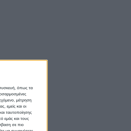
 συσκευή, όπως τα
προσαρμοσμένες
ιεχόμενο, μέτρηση
ς, εμείς και οι
και ταυτοποίησης
ό εμάς και τους
σβαση σε πιο
τε να συναινέσετε.