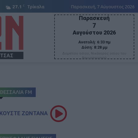
C
27.1
Τρίκαλα
Παρασκευή, 7 Αύγουστος 2026
Παρασκευή
7
Αυγούστου 2026
Ανατολή:
6:33 πμ
Δύση:
8:28 μμ
Δομετίου οσίου, Νικάνορος οσίου του
ΙΤΣΑΣ
θαυματουργού
ΘΕΣΣΑΛΙΑ FM
ΚΟΥΣΤΕ ΖΩΝΤΑΝΑ