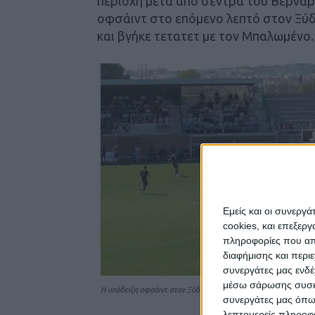
περιοχή μετά από σέντρα του Βερνάρ
οφσάιντ στο επόμενο λεπτό στον Ξύδ
και βγήκε τετατετ με τον Μπαλωμένο.
Εμείς και οι συνεργ
cookies, και επεξε
πληροφορίες που απο
διαφήμισης και περι
συνεργάτες μας ενδέ
μέσω σάρωσης συσκευ
Η υπόδειξη οφσάιντ στον Ξύδα από τον Καραβασσαϊδη. Καλύπτετα
συνεργάτες μας όπω
λεπτομερείς πληροφορ