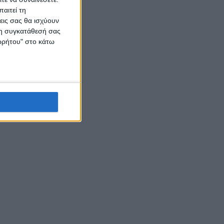
αιτεί τη
εις σας θα ισχύουν
 τη συγκατάθεσή σας
ορρήτου" στο κάτω