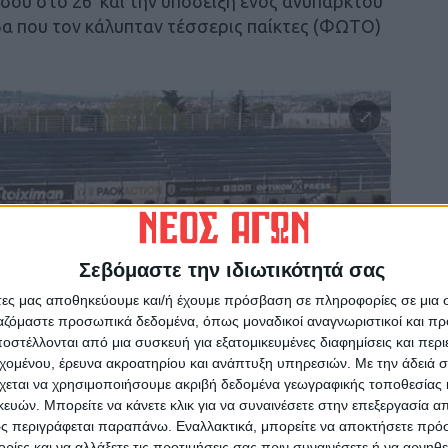
δου στο 26′ και την υπόδειξη ενός ανύπαρκτου
α που τον κάλυπταν τέσσερις παίκτες (ΦΩΤΟ)
Σεβόμαστε την ιδιωτικότητά σας
άτες μας αποθηκεύουμε και/ή έχουμε πρόσβαση σε πληροφορίες σε μια
ργαζόμαστε προσωπικά δεδομένα, όπως μοναδικοί αναγνωριστικοί και 
στέλλονται από μια συσκευή για εξατομικευμένες διαφημίσεις και περ
εχομένου, έρευνα ακροατηρίου και ανάπτυξη υπηρεσιών.
Με την άδειά σα
χεται να χρησιμοποιήσουμε ακριβή δεδομένα γεωγραφικής τοποθεσίας 
ών. Μπορείτε να κάνετε κλικ για να συναινέσετε στην επεξεργασία απ
ι όχι από έναν, όχι από δύο αλλά από τέσσερις αντιπάλους!!!
ς περιγράφεται παραπάνω. Εναλλακτικά, μπορείτε να αποκτήσετε πρό
ίες και να αλλάξετε τις προτιμήσεις σας πριν συναινέσετε ή να αρνηθεί