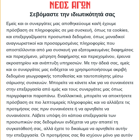
τα οποία δεν διαπιστώθηκε κανένα ζήτημα,
ακόμη και σε περιπτώσεις όπου ο ίδιος
Σεβόμαστε την ιδιωτικότητά σας
παραγωγός δεν είχε πληρωθεί καθόλου στην
Εμείς και οι συνεργάτες μας αποθηκεύουμε και/ή έχουμε
πρώτη πληρωμή.
πρόσβαση σε πληροφορίες σε μια συσκευή, όπως τα cookies,
και επεξεργαζόμαστε προσωπικά δεδομένα, όπως μοναδικοί
αναγνωριστικοί και προσαρμοσμένες πληροφορίες που
Συγκεκριμένα, για την ενίσχυση των γεωργών
αποστέλλονται από μια συσκευή για εξατομικευμένες διαφημίσεις
μέσω του Μέτρου 23 δηλώθηκαν σε
και περιεχόμενο, μέτρηση διαφήμισης και περιεχομένου, έρευνα
ολόκληρη τη χώρα 677.318 αγροτεμάχια.
ακροατηρίου και ανάπτυξη υπηρεσιών.
Με την άδειά σας, εμείς
και οι συνεργάτες μας ενδέχεται να χρησιμοποιήσουμε ακριβή
δεδομένα γεωγραφικής τοποθεσίας και ταυτοποίησης μέσω
Μετά τον νέο διασταυρωτικό έλεγχο σε
σάρωσης συσκευών. Μπορείτε να κάνετε κλικ για να συναινέσετε
επίπεδο αγροτεμαχίου, προέκυψε ότι το
στην επεξεργασία από εμάς και τους συνεργάτες μας όπως
περιγράφεται παραπάνω. Εναλλακτικά, μπορείτε να αποκτήσετε
πρόβλημα περιορίζεται σε 11.219
πρόσβαση σε πιο λεπτομερείς πληροφορίες και να αλλάξετε τις
αγροτεμάχια, δηλαδή σε μόλις 1,66% του
προτιμήσεις σας πριν συναινέσετε ή να αρνηθείτε να
συνόλου.
συναινέσετε.
Λάβετε υπόψη ότι κάποια επεξεργασία των
προσωπικών σας δεδομένων ενδέχεται να μην απαιτεί τη
συγκατάθεσή σας, αλλά έχετε το δικαίωμα να αρνηθείτε αυτήν
Κατά συνέπεια, το 98,34% των
την επεξεργασία. Οι προτιμήσεις σας θα ισχύουν μόνο για αυτόν