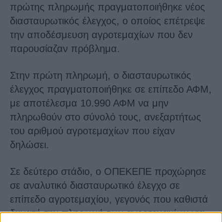
πρώτης πληρωμής πραγματοποιήθηκε νέος
διασταυρωτικός έλεγχος, ο οποίος επέτρεψε
την αποδέσμευση αγροτεμαχίων που δεν
παρουσίαζαν πρόβλημα.
Στην πρώτη πληρωμή, ο διασταυρωτικός
έλεγχος πραγματοποιήθηκε σε επίπεδο ΑΦΜ,
με αποτέλεσμα 10.990 ΑΦΜ να μην
πληρωθούν στο σύνολό τους, ανεξαρτήτως
του αριθμού αγροτεμαχίων που είχαν
δηλώσει.
Σε δεύτερο στάδιο, ο ΟΠΕΚΕΠΕ προχώρησε
σε αναλυτικό διασταυρωτικό έλεγχο σε
επίπεδο αγροτεμαχίου, γεγονός που καθιστά
δυνατή την πληρωμή των αγροτεμαχίων για