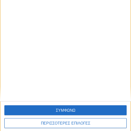
6η απόφαση για επιχορήγηση αγροτικών
εκμεταλλεύσεων στο Ν. Καρδίτσας από
τις ζημιές του «Ντάνιελ»
ΣΥΜΦΩΝΩ
ΠΕΡΙΣΣΟΤΕΡΕΣ ΕΠΙΛΟΓΕΣ