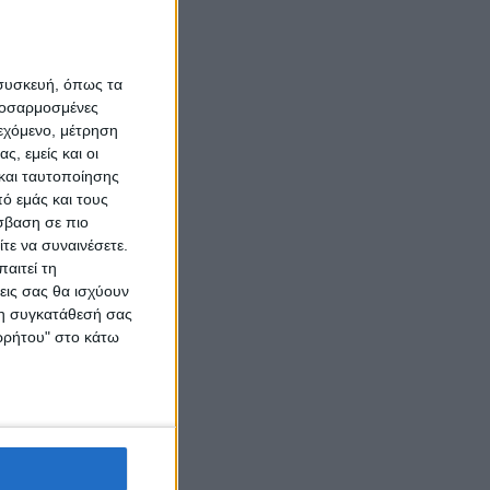
 συσκευή, όπως τα
προσαρμοσμένες
ιεχόμενο, μέτρηση
ς, εμείς και οι
και ταυτοποίησης
ό εμάς και τους
σβαση σε πιο
τε να συναινέσετε.
αιτεί τη
εις σας θα ισχύουν
 τη συγκατάθεσή σας
ορρήτου" στο κάτω