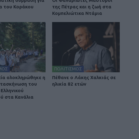
ατική σύμβαση για
Οι Φαναριώτες Μάστοροι
α του Κοράκου
της Πέτρας και η ζωή στα
Κομπελιώτικα Ντάμια
ΜΟΣ
ΠΟΛΙΤΙΣΜΟΣ
χία ολοκληρώθηκε η
Πέθανε ο Λάκης Χαλκιάς σε
ατασκήνωση του
ηλικία 82 ετών
Ελληνικού
ύ στα Κανάλια