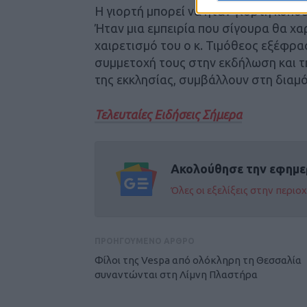
Η γιορτή μπορεί να ήταν γιορτή κόπο
Ήταν μια εμπειρία που σίγουρα θα χαρ
χαιρετισμό του ο κ. Τιμόθεος εξέφρασε
συμμετοχή τους στην εκδήλωση και τη
της εκκλησίας, συμβάλλουν στη δια
Τελευταίες Ειδήσεις Σήμερα
Ακολούθησε την εφημε
Όλες οι εξελίξεις στην περι
ΠΡΟΗΓΟΥΜΕΝΟ ΑΡΘΡΟ
Φίλοι της Vespa από ολόκληρη τη Θεσσαλία
συναντώνται στη Λίμνη Πλαστήρα