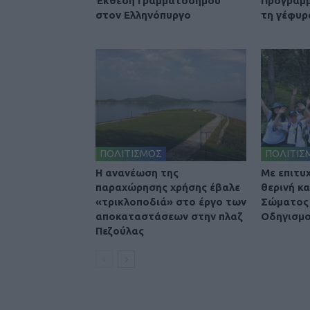
Έκθεση Γραμματοσήμου
Προγραμμ
στον Ελληνόπυργο
τη γέφυρ
ΠΟΛΙΤΙΣΜΟΣ
ΠΟΛΙΤΙΣ
Η ανανέωση της
Με επιτυ
παραχώρησης χρήσης έβαλε
θερινή κ
«τρικλοποδιά» στο έργο των
Σώματος 
αποκαταστάσεων στην πλαζ
Οδηγισμο
Πεζούλας