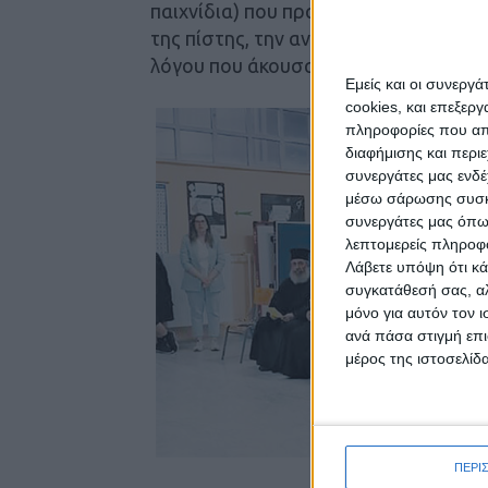
παιχνίδια) που πραγματοποιούνται στ
της πίστης, την αναστάσιμη χαρά που
λόγου που άκουσαν.
Εμείς και οι συνεργ
cookies, και επεξε
πληροφορίες που απο
διαφήμισης και περι
συνεργάτες μας ενδέ
μέσω σάρωσης συσκευ
συνεργάτες μας όπω
λεπτομερείς πληροφορ
Λάβετε υπόψη ότι κά
συγκατάθεσή σας, αλ
μόνο για αυτόν τον 
ανά πάσα στιγμή επι
μέρος της ιστοσελίδα
ΠΕΡΙ