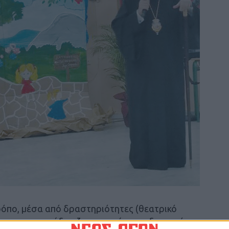
τρόπο, μέσα από δραστηριότητες (θεατρικό
νους – τραγούδια, ζωγραφική, παραδοσιακά