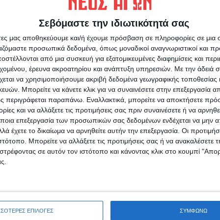
α κατηχητικά σχολεία, μετέφεραν τη ζωντάνια
 βίωσαν και φέτος, τη γλύκα του Ευαγγελικού
Σεβόμαστε την ιδιωτικότητά σας
άτες μας αποθηκεύουμε και/ή έχουμε πρόσβαση σε πληροφορίες σε μια
ργαζόμαστε προσωπικά δεδομένα, όπως μοναδικοί αναγνωριστικοί και 
στέλλονται από μια συσκευή για εξατομικευμένες διαφημίσεις και περ
εχομένου, έρευνα ακροατηρίου και ανάπτυξη υπηρεσιών.
Με την άδειά σα
χεται να χρησιμοποιήσουμε ακριβή δεδομένα γεωγραφικής τοποθεσίας 
ών. Μπορείτε να κάνετε κλικ για να συναινέσετε στην επεξεργασία απ
ς περιγράφεται παραπάνω. Εναλλακτικά, μπορείτε να αποκτήσετε πρό
ίες και να αλλάξετε τις προτιμήσεις σας πριν συναινέσετε ή να αρνηθεί
ποια επεξεργασία των προσωπικών σας δεδομένων ενδέχεται να μην απ
λά έχετε το δικαίωμα να αρνηθείτε αυτήν την επεξεργασία. Οι προτιμήσ
ιστότοπο. Μπορείτε να αλλάξετε τις προτιμήσεις σας ή να ανακαλέσετε
στρέφοντας σε αυτόν τον ιστότοπο και κάνοντας κλικ στο κουμπί "Απ
ς.
ΣΣΟΤΕΡΕΣ ΕΠΙΛΟΓΕΣ
ΣΥΜΦΩΝΩ