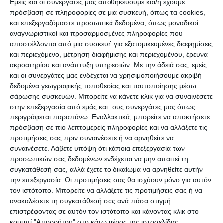
Εμείς και οι συνεργάτες μας αποθηκεύουμε και/ή έχουμε
του Προϋπολογισμού, ενώ αναλυτικά θα
πρόσβαση σε πληροφορίες σε μια συσκευή, όπως τα cookies,
τοποθετηθούν κατά τη συζήτηση του
και επεξεργαζόμαστε προσωπικά δεδομένα, όπως μοναδικοί
θέματος στο Δημοτικό Συμβούλιο.
αναγνωριστικοί και προσαρμοσμένες πληροφορίες που
αποστέλλονται από μια συσκευή για εξατομικευμένες διαφημίσεις
και περιεχόμενο, μέτρηση διαφήμισης και περιεχομένου, έρευνα
Στη συζήτηση του θέματος για το Τεχνικό
ακροατηρίου και ανάπτυξη υπηρεσιών.
Με την άδειά σας, εμείς
Πρόγραμμα ο Αντιδήμαρχος κ. Παναγιώτης
και οι συνεργάτες μας ενδέχεται να χρησιμοποιήσουμε ακριβή
Σβερώνης ανέφερε ότι η εικόνα δεν
δεδομένα γεωγραφικής τοποθεσίας και ταυτοποίησης μέσω
σάρωσης συσκευών. Μπορείτε να κάνετε κλικ για να συναινέσετε
ανταποκρίνεται στα πλήρη στοιχεία, αφού
στην επεξεργασία από εμάς και τους συνεργάτες μας όπως
το πιο σημαντικό διάστημα για τα έργα,
περιγράφεται παραπάνω. Εναλλακτικά, μπορείτε να αποκτήσετε
είναι το τελευταίο μέρος του έτους, δεν
πρόσβαση σε πιο λεπτομερείς πληροφορίες και να αλλάξετε τις
περιέχεται στα στοιχεία αναφοράς του
προτιμήσεις σας πριν συναινέσετε ή να αρνηθείτε να
συναινέσετε.
Λάβετε υπόψη ότι κάποια επεξεργασία των
Τεχνικού Προγράμματος.
προσωπικών σας δεδομένων ενδέχεται να μην απαιτεί τη
Πρόσθεσε, για παράδειγμα, ότι μόλις πριν
συγκατάθεσή σας, αλλά έχετε το δικαίωμα να αρνηθείτε αυτήν
μερικές ημέρες ο Δημος έλαβε την έγκριση
την επεξεργασία. Οι προτιμήσεις σας θα ισχύουν μόνο για αυτόν
τον ιστότοπο. Μπορείτε να αλλάξετε τις προτιμήσεις σας ή να
από το Υπουργείο Εσωτερικών του έργου
ανακαλέσετε τη συγκατάθεσή σας ανά πάσα στιγμή
των παιδικών χαρών προϋπολογισμού
επιστρέφοντας σε αυτόν τον ιστότοπο και κάνοντας κλικ στο
900.000 ευρώ, το οποίο και δεν αναφέρεται
κουμπί "Απορρήτου" στο κάτω μέρος της ιστοσελίδας.