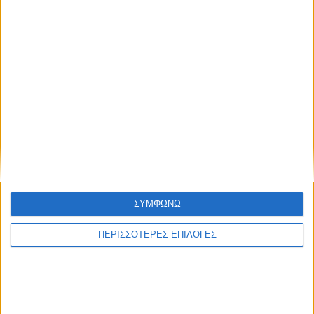
ΝΕΟΣ ΑΓΩΝ
https://neosagon.gr
Η Αρχαιότερη Καθημερινή Πρωινή Εφημερίδα της Καρδίτσας
ΣΥΜΦΩΝΩ
ΠΑΡΟΜΟΙΑ ΑΡΘΡΑ
ΠΕΡΙΣΣΟΤΕΡΕΣ ΕΠΙΛΟΓΕΣ