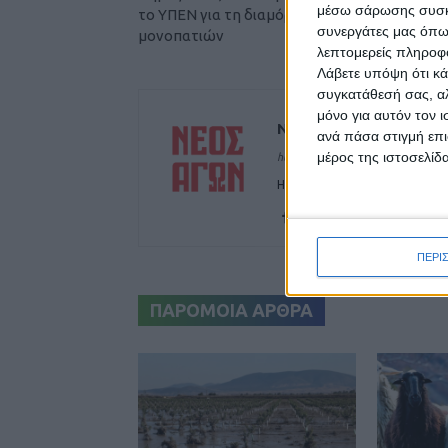
μέσω σάρωσης συσκευ
το ΥΠΕΝ για τη διαμόρφωση υφιστάμενων
συνεργάτες μας όπω
μονοπατιών
λεπτομερείς πληροφορ
Λάβετε υπόψη ότι κά
συγκατάθεσή σας, αλ
μόνο για αυτόν τον 
ΝΕΟΣ ΑΓΩΝ
ανά πάσα στιγμή επι
μέρος της ιστοσελίδα
https://neosagon.gr
Η Αρχαιότερη Καθημερινή Πρω
ΠΕΡΙ
ΠΑΡΟΜΟΙΑ ΑΡΘΡΑ