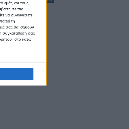
ό εμάς και τους
σβαση σε πιο
τε να συναινέσετε.
αιτεί τη
εις σας θα ισχύουν
 τη συγκατάθεσή σας
ορρήτου" στο κάτω