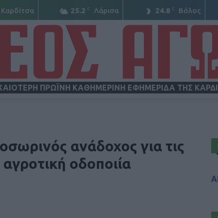
C
C
Καρδίτσα
25.2
Λάρισα
24.8
Βόλος
ΧΑΙΟΤΕΡΗ ΠΡΩΪΝΗ ΚΑΘΗΜΕΡΙΝΗ ΕΦΗΜΕΡΙΔΑ ΤΗΣ ΚΑΡΔ
ΝΕΟΣ
οσωρινός ανάδοχος για τις
 αγροτική οδοποιία
Α
ΑΓΩΝ