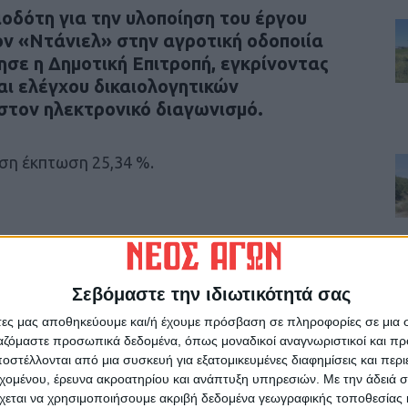
οδότη για την υλοποίηση του έργου
ν «Ντάνιελ» στην αγροτική οδοποιία
σε η Δημοτική Επιτροπή, εγκρίνοντας
αι ελέγχου δικαιολογητικών
στον ηλεκτρονικό διαγωνισμό.
ση έκπτωση 25,34 %.
ρίδα ΝΕΟΣ ΑΓΩΝ στο Google News!
Σεβόμαστε την ιδιωτικότητά σας
οχή της Καρδίτσας και ευρύτερα της Θεσσαλίας
άτες μας αποθηκεύουμε και/ή έχουμε πρόσβαση σε πληροφορίες σε μια
ργαζόμαστε προσωπικά δεδομένα, όπως μοναδικοί αναγνωριστικοί και 
στέλλονται από μια συσκευή για εξατομικευμένες διαφημίσεις και περ
ΕΠΟΜΕΝΟ ΑΡΘΡΟ
εχομένου, έρευνα ακροατηρίου και ανάπτυξη υπηρεσιών.
Με την άδειά σα
χεται να χρησιμοποιήσουμε ακριβή δεδομένα γεωγραφικής τοποθεσίας 
με
Δεύτερη παράταση στο έργο ύδρευσης της