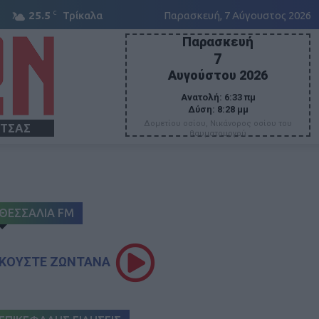
C
25.5
Τρίκαλα
Παρασκευή, 7 Αύγουστος 2026
Παρασκευή
7
Αυγούστου 2026
Ανατολή:
6:33 πμ
Δύση:
8:28 μμ
Δομετίου οσίου, Νικάνορος οσίου του
ΙΤΣΑΣ
θαυματουργού
ΘΕΣΣΑΛΙΑ FM
ΚΟΥΣΤΕ ΖΩΝΤΑΝΑ