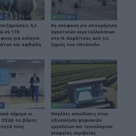
Α
ΑΓΡΟΤΙΚΑ
ποζημιώσεις 4,2
6η απόφαση για επιχορήγηση
ρώ σε 176
αγροτικών εκμεταλλεύσεων
φους για ευλογιά
στο Ν. Καρδίτσας από τις
βάτων και αφθώδη
ζημιές του «Ντάνιελ»
Α
ΑΓΡΟΤΙΚΑ
 από σήμερα οι
Μεγάλες αποκλίσεις στην
 ΟΣΔΕ-το βάρος
αξιοποίηση ψηφιακών
ότητά τους
εργαλείων και τεχνολογιών
γεωργίας ακριβείας