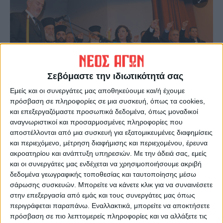
Σεβόμαστε την ιδιωτικότητά σας
Εμείς και οι συνεργάτες μας αποθηκεύουμε και/ή έχουμε
πρόσβαση σε πληροφορίες σε μια συσκευή, όπως τα cookies,
και επεξεργαζόμαστε προσωπικά δεδομένα, όπως μοναδικοί
Τελευταίες Ειδήσεις Σήμερα
αναγνωριστικοί και προσαρμοσμένες πληροφορίες που
αποστέλλονται από μια συσκευή για εξατομικευμένες διαφημίσεις
και περιεχόμενο, μέτρηση διαφήμισης και περιεχομένου, έρευνα
Ακολούθησε την εφημερίδα ΝΕΟΣ
ακροατηρίου και ανάπτυξη υπηρεσιών.
Με την άδειά σας, εμείς
ΑΓΩΝ στο Google News!
και οι συνεργάτες μας ενδέχεται να χρησιμοποιήσουμε ακριβή
δεδομένα γεωγραφικής τοποθεσίας και ταυτοποίησης μέσω
Όλες οι εξελίξεις στην περιοχή της
σάρωσης συσκευών. Μπορείτε να κάνετε κλικ για να συναινέσετε
Καρδίτσας και ευρύτερα της Θεσσαλίας
στην επεξεργασία από εμάς και τους συνεργάτες μας όπως
περιγράφεται παραπάνω. Εναλλακτικά, μπορείτε να αποκτήσετε
πρόσβαση σε πιο λεπτομερείς πληροφορίες και να αλλάξετε τις
ΠΡΟΗΓΟΥΜΕΝΟ ΑΡΘΡΟ
ΕΠΟΜΕΝΟ ΑΡΘΡΟ