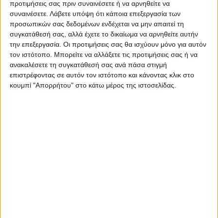
προτιμήσεις σας πριν συναινέσετε ή να αρνηθείτε να
Παναγιώτης Νάνος:
«Έργο πολλαπλού σκοπού
συναινέσετε.
Λάβετε υπόψη ότι κάποια επεξεργασία των
«Κοιτάζουμε πάντα μπροστά
που πρέπει να υλοποιηθεί το
προσωπικών σας δεδομένων ενδέχεται να μην απαιτεί τη
και επιλέγουμε να
Φράγμα του Μουζακίου»
συγκατάθεσή σας, αλλά έχετε το δικαίωμα να αρνηθείτε αυτήν
δημιουργούμε ευκαιρίες»
την επεξεργασία. Οι προτιμήσεις σας θα ισχύουν μόνο για αυτόν
τον ιστότοπο. Μπορείτε να αλλάξετε τις προτιμήσεις σας ή να
ανακαλέσετε τη συγκατάθεσή σας ανά πάσα στιγμή
επιστρέφοντας σε αυτόν τον ιστότοπο και κάνοντας κλικ στο
κουμπί "Απορρήτου" στο κάτω μέρος της ιστοσελίδας.
ΝΕΟΣ ΑΓΩΝ
https://neosagon.gr
Η Αρχαιότερη Καθημερινή Πρωινή Εφημερίδα της Καρδίτσας