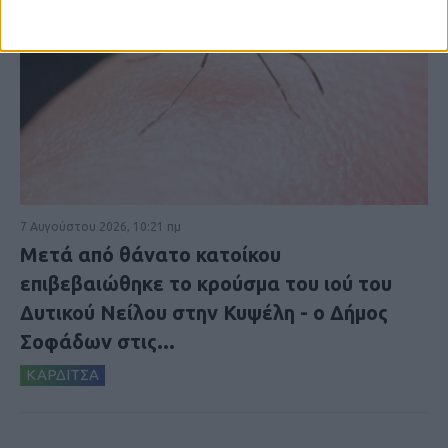
7 Αυγούστου 2026, 10:21 πμ
Μετά από θάνατο κατοίκου
επιβεβαιώθηκε το κρούσμα του ιού του
Δυτικού Νείλου στην Κυψέλη - ο Δήμος
Σοφάδων στις...
ΚΑΡΔΙΤΣΑ