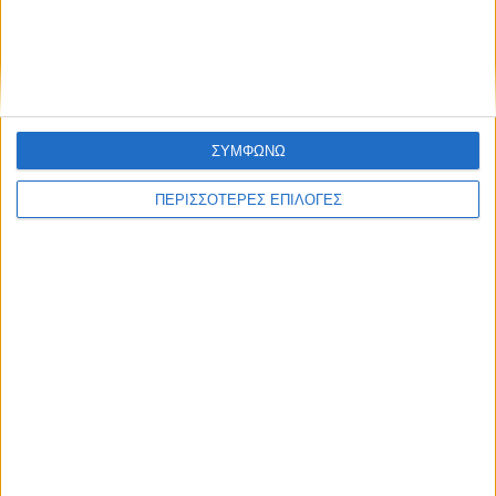
Πανεπιστήμιο Θεσσαλίας
ΣΥΜΦΩΝΩ
ΠΕΡΙΣΣΟΤΕΡΕΣ ΕΠΙΛΟΓΕΣ
ΘΕΣΣΑΛΙΑ FM
ΑΚΟΥΣΤΕ ΖΩΝΤΑΝΑ
ΕΠΙΚΕΦΑΛΗΣ ΕΙΔΗΣΕΙΣ