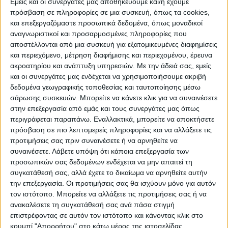
Εμείς και οι συνεργάτες μας αποθηκεύουμε και/ή έχουμε
Μουσείο Φλωράκη
πρόσβαση σε πληροφορίες σε μια συσκευή, όπως τα cookies,
και επεξεργαζόμαστε προσωπικά δεδομένα, όπως μοναδικοί
Το Δημοτικό Συμβούλιο ενέκρινε επίσης την
αναγνωριστικοί και προσαρμοσμένες πληροφορίες που
παραχώρηση χρήσης του «Μουσείου
αποστέλλονται από μια συσκευή για εξατομικευμένες διαφημίσεις
Φλωράκη» στην Ένωση Αγραφιώτικων
και περιεχόμενο, μέτρηση διαφήμισης και περιεχομένου, έρευνα
Χωριών Καρδίτσας. Επί του θέματος
ακροατηρίου και ανάπτυξη υπηρεσιών.
Με την άδειά σας, εμείς
και οι συνεργάτες μας ενδέχεται να χρησιμοποιήσουμε ακριβή
τοποθετήθηκε ο Πρόεδρος της Ένωσης
δεδομένα γεωγραφικής τοποθεσίας και ταυτοποίησης μέσω
Βασίλης Τσαντήλας. Η παραχώρηση γίνεται
σάρωσης συσκευών. Μπορείτε να κάνετε κλικ για να συναινέσετε
για χρονικό διάστημα 15 ετών.
στην επεξεργασία από εμάς και τους συνεργάτες μας όπως
περιγράφεται παραπάνω. Εναλλακτικά, μπορείτε να αποκτήσετε
πρόσβαση σε πιο λεπτομερείς πληροφορίες και να αλλάξετε τις
προτιμήσεις σας πριν συναινέσετε ή να αρνηθείτε να
συναινέσετε.
Λάβετε υπόψη ότι κάποια επεξεργασία των
προσωπικών σας δεδομένων ενδέχεται να μην απαιτεί τη
συγκατάθεσή σας, αλλά έχετε το δικαίωμα να αρνηθείτε αυτήν
την επεξεργασία. Οι προτιμήσεις σας θα ισχύουν μόνο για αυτόν
τον ιστότοπο. Μπορείτε να αλλάξετε τις προτιμήσεις σας ή να
ανακαλέσετε τη συγκατάθεσή σας ανά πάσα στιγμή
επιστρέφοντας σε αυτόν τον ιστότοπο και κάνοντας κλικ στο
κουμπί "Απορρήτου" στο κάτω μέρος της ιστοσελίδας.