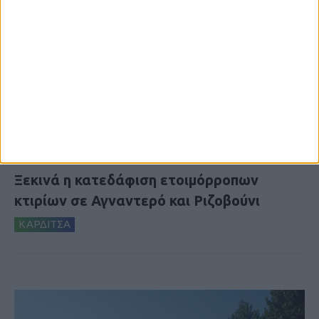
6 Αυγούστου 2026, 10:11 πμ
Ξεκινά η κατεδάφιση ετοιμόρροπων
κτιρίων σε Αγναντερό και Ριζοβούνι
ΚΑΡΔΙΤΣΑ