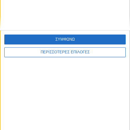
ΣΥΜΦΩΝΩ
ΠΕΡΙΣΣΟΤΕΡΕΣ ΕΠΙΛΟΓΕΣ
ΠΟΛΙΤΙΣΜΟΣ
Η ανανέωση της παραχώρησης χρήσης
έβαλε «τρικλοποδιά» στο έργο των
αποκαταστάσεων στην πλαζ Πεζούλας