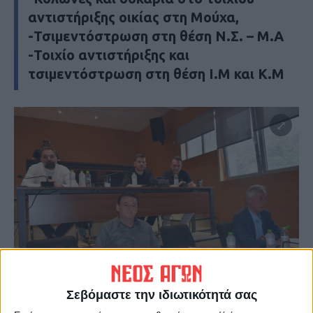
αντιστήριξης οικίας στη Μούχα,
-Τσιμεντόστρωση στη θέση Ν.Σ. – Μ.Α
-Τοιχίο αντιστήριξης και
τσιμεντόστρωση στη θέση Ι.Μ και Κ.Μ
Σεβόμαστε την ιδιωτικότητά σας