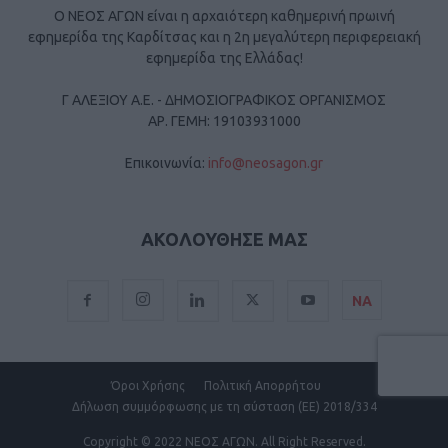
Ο ΝΕΟΣ ΑΓΩΝ είναι η αρχαιότερη καθημερινή πρωινή
εφημερίδα της Καρδίτσας και η 2η μεγαλύτερη περιφερειακή
εφημερίδα της Ελλάδας!
Γ ΑΛΕΞΙΟΥ Α.Ε. - ΔΗΜΟΣΙΟΓΡΑΦΙΚΟΣ ΟΡΓΑΝΙΣΜΟΣ
ΑΡ. ΓΕΜΗ: 19103931000
Επικοινωνία:
info@neosagon.gr
ΑΚΟΛΟΥΘΗΣΕ ΜΑΣ
ΝΑ
Όροι Χρήσης
Πολιτική Απορρήτου
Δήλωση συμμόρφωσης με τη σύσταση (ΕΕ) 2018/334
Copyright
© 2022 ΝΕΟΣ ΑΓΩΝ.
All Right Reserved.