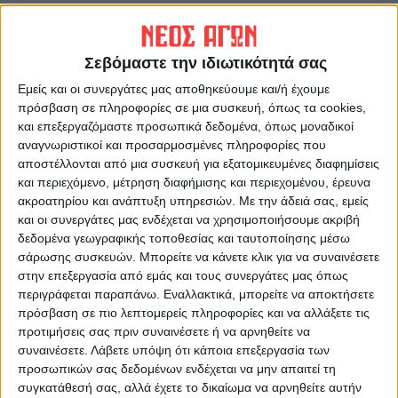
ΝΕΟΣ ΑΓΩΝ
https://neosagon.gr
Σεβόμαστε την ιδιωτικότητά σας
Η Αρχαιότερη Καθημερινή Πρωινή Εφημερίδα της Καρδίτσας
Εμείς και οι συνεργάτες μας αποθηκεύουμε και/ή έχουμε
πρόσβαση σε πληροφορίες σε μια συσκευή, όπως τα cookies,
και επεξεργαζόμαστε προσωπικά δεδομένα, όπως μοναδικοί
αναγνωριστικοί και προσαρμοσμένες πληροφορίες που
αποστέλλονται από μια συσκευή για εξατομικευμένες διαφημίσεις
και περιεχόμενο, μέτρηση διαφήμισης και περιεχομένου, έρευνα
ΠΑΡΟΜΟΙΑ ΑΡΘΡΑ
ακροατηρίου και ανάπτυξη υπηρεσιών.
Με την άδειά σας, εμείς
και οι συνεργάτες μας ενδέχεται να χρησιμοποιήσουμε ακριβή
δεδομένα γεωγραφικής τοποθεσίας και ταυτοποίησης μέσω
σάρωσης συσκευών. Μπορείτε να κάνετε κλικ για να συναινέσετε
στην επεξεργασία από εμάς και τους συνεργάτες μας όπως
περιγράφεται παραπάνω. Εναλλακτικά, μπορείτε να αποκτήσετε
πρόσβαση σε πιο λεπτομερείς πληροφορίες και να αλλάξετε τις
προτιμήσεις σας πριν συναινέσετε ή να αρνηθείτε να
συναινέσετε.
Λάβετε υπόψη ότι κάποια επεξεργασία των
προσωπικών σας δεδομένων ενδέχεται να μην απαιτεί τη
συγκατάθεσή σας, αλλά έχετε το δικαίωμα να αρνηθείτε αυτήν