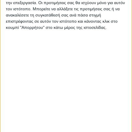
την επεξεργασία. Οι προτιμήσεις σας θα ισχύουν μόνο για αυτόν
τον ιστότοπο. Μπορείτε να αλλάξετε τις προτιμήσεις σας ή να
ανακαλέσετε τη συγκατάθεσή σας ανά πάσα στιγμή
επιστρέφοντας σε αυτόν τον ιστότοπο και κάνοντας κλικ στο
κουμπί "Απορρήτου" στο κάτω μέρος της ιστοσελίδας.
ΚΑΡΔΙΤΣΑ
10 βαθμούς Κελσίου έπεσε η θερμοκρασία
το απόγευμα στην Καρδίτσα, πτήση
αντιχαλαζικής προστασίας στον ουρανό