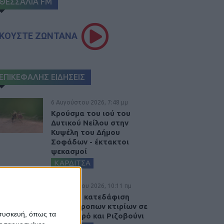
ΘΕΣΣΑΛΙΑ FM
ΚΟΥΣΤΕ ΖΩΝΤΑΝΑ
ΕΠΙΚΕΦΑΛΗΣ ΕΙΔΗΣΕΙΣ
6 Αυγούστου 2026, 7:48 μμ
Κρούσμα του ιού του
Δυτικού Νείλου στην
Κυψέλη του Δήμου
Σοφάδων - έκτακτοι
ψεκασμοί
ΚΑΡΔΙΤΣΑ
6 Αυγούστου 2026, 10:11 πμ
Ξεκινά η κατεδάφιση
ετοιμόρροπων κτιρίων σε
 συσκευή, όπως τα
Αγναντερό και Ριζοβούνι