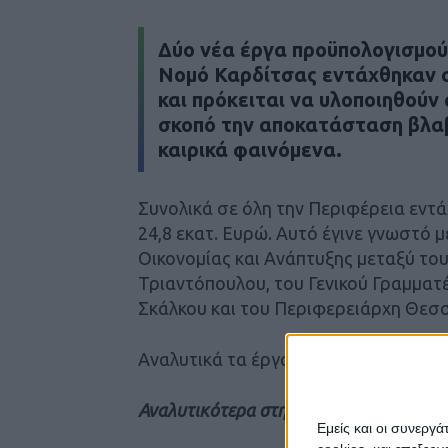
Δύο νέα έργα προϋπολογισμού
Νομό Καρδίτσας εντάχθηκαν
και πρόκειται να υλοποιηθούν
σκοπό την αποκατάσταση βλα
καιρικά φαινόμενα.
Συνολικά σε όλη την Περιφέρεια εντ
24,8 εκατ. Ευρώ. Αυτό έγινε γνωστό 
Οικονομίας και Ανάπτυξης μεταξύ τ
Τριαντόπουλου, του Γενικού Γραμματ
Σκάλκου και του Περιφερειάρχη Θεσ
Αναλυτικά τα έργα που εντάχθηκαν για
Αναλυτικότερα στην έντυπη έκδοση το
Εμείς και οι συνεργ