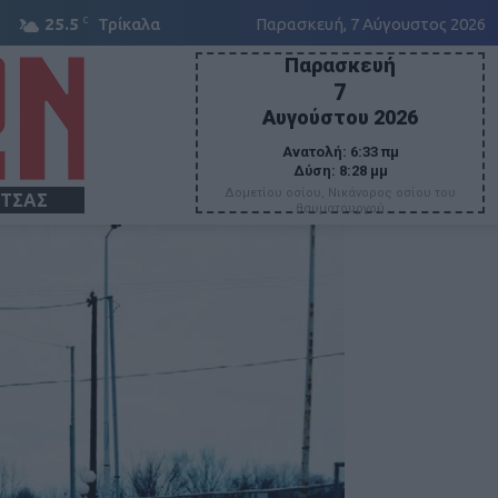
C
25.5
Τρίκαλα
Παρασκευή, 7 Αύγουστος 2026
Παρασκευή
7
Αυγούστου 2026
Ανατολή:
6:33 πμ
Δύση:
8:28 μμ
Δομετίου οσίου, Νικάνορος οσίου του
ΙΤΣΑΣ
θαυματουργού