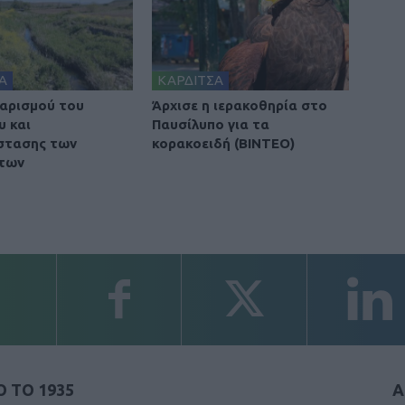
Α
ΚΑΡΔΙΤΣΑ
αρισμού του
Άρχισε η ιερακοθηρία στο
υ και
Παυσίλυπο για τα
στασης των
κορακοειδή (ΒΙΝΤΕΟ)
των
 ΤΟ 1935
Α