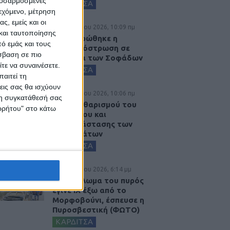
προσαρμοσμένες
ΚΑΡΔΙΤΣΑ
ιεχόμενο, μέτρηση
ς, εμείς και οι
6 Αυγούστου 2026, 10:09 πμ
και ταυτοποίησης
Ολοκληρώθηκε η
ό εμάς και τους
ασφαλτόστρωση σε
σβαση σε πιο
τμήματα των Σοφάδων
τε να συναινέσετε.
ΚΑΡΔΙΤΣΑ
αιτεί τη
εις σας θα ισχύουν
6 Αυγούστου 2026, 10:06 πμ
 τη συγκατάθεσή σας
Έργο καθαρισμού του
ορρήτου" στο κάτω
Ρογόζινου και
αποκατάστασης των
αναχωμάτων
ΚΑΡΔΙΤΣΑ
5 Αυγούστου 2026, 6:14 μμ
Παρανάλωμα του πυρός
έγινε ΙΧ έξω από το
Μορφοβούνι, έσπευσε η
Πυροσβεστική (ΦΩΤΟ)
ΚΑΡΔΙΤΣΑ