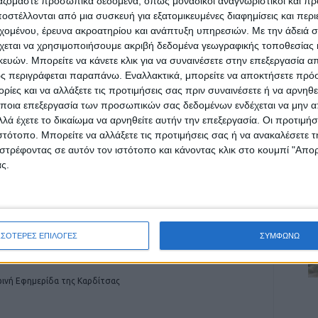
ργαζόμαστε προσωπικά δεδομένα, όπως μοναδικοί αναγνωριστικοί και 
στέλλονται από μια συσκευή για εξατομικευμένες διαφημίσεις και περ
εχομένου, έρευνα ακροατηρίου και ανάπτυξη υπηρεσιών.
Με την άδειά σα
χεται να χρησιμοποιήσουμε ακριβή δεδομένα γεωγραφικής τοποθεσίας 
ών. Μπορείτε να κάνετε κλικ για να συναινέσετε στην επεξεργασία απ
ρίδα ΝΕΟΣ ΑΓΩΝ στο Google News!
ς περιγράφεται παραπάνω. Εναλλακτικά, μπορείτε να αποκτήσετε πρό
οχή της Καρδίτσας και ευρύτερα της Θεσσαλίας
ίες και να αλλάξετε τις προτιμήσεις σας πριν συναινέσετε ή να αρνηθεί
ποια επεξεργασία των προσωπικών σας δεδομένων ενδέχεται να μην απ
λά έχετε το δικαίωμα να αρνηθείτε αυτήν την επεξεργασία. Οι προτιμήσ
ιστότοπο. Μπορείτε να αλλάξετε τις προτιμήσεις σας ή να ανακαλέσετε
ΕΠΟΜΕΝΟ ΑΡΘΡΟ
στρέφοντας σε αυτόν τον ιστότοπο και κάνοντας κλικ στο κουμπί "Απ
324 ζευγάρια ενώθηκαν με τα δεσμά του γάμου
ς.
ά
στο Νομό Καρδίτσας
ΣΣΟΤΕΡΕΣ ΕΠΙΛΟΓΕΣ
ΣΥΜΦΩΝΩ
ινή Εφημερίδα της Καρδίτσας