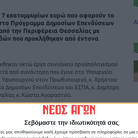
 7 εκατομμυρίων ευρώ που αφορούν το
Α
 στο Πρόγραμμα Δημοσίων Επενδύσεων
 από την Περιφέρεια Θεσσαλίας με
βών που προκλήθηκαν από έντονα
άχθηκαν οκτώ έργα συνολικού προϋπολογισμού
μετά από συνάντηση που έγινε στο Υπουργείο
ου Υφυπουργού στον Πρωθυπουργό, κ. Χρήστου
έα Δημοσίων Επενδύσεων και ΕΣΠΑ, κ. Δημήτρη
σαλίας κ. Κώστα Αγοραστού.
 το Ν. Καρδίτσας είναι:
Σεβόμαστε την ιδιωτικότητά σας
υ «Νέου Αγώνα»
άτες μας αποθηκεύουμε και/ή έχουμε πρόσβαση σε πληροφορίες σε μια