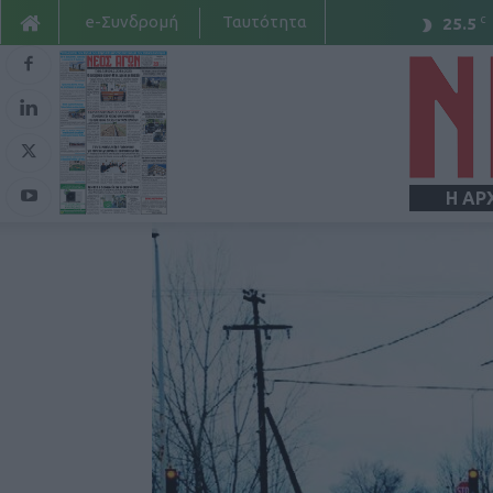
e-Συνδρομή
Ταυτότητα
C
25.5
Η ΑΡ