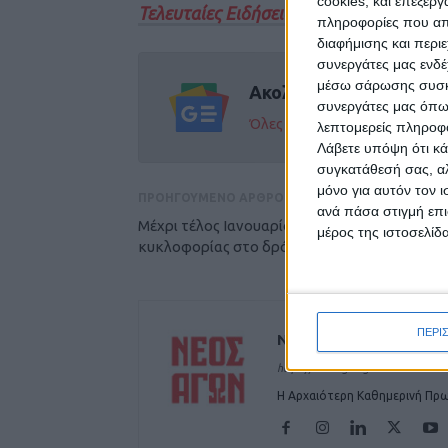
cookies, και επεξε
Τελευταίες Ειδήσεις Σήμερα
πληροφορίες που απο
διαφήμισης και περι
συνεργάτες μας ενδέ
μέσω σάρωσης συσκευ
Ακολούθησε την εφημε
συνεργάτες μας όπω
Όλες οι εξελίξεις στην περι
λεπτομερείς πληροφορ
Λάβετε υπόψη ότι κά
συγκατάθεσή σας, αλ
μόνο για αυτόν τον 
ΠΡΟΗΓΟΥΜΕΝΟ ΑΡΘΡΟ
ανά πάσα στιγμή επι
Μέχρι τέλος Ιανουαρίου η διακοπή
μέρος της ιστοσελίδα
κυκλοφορίας στο δρόμο Ανθοχώρι - Κερασι
ΠΕΡΙ
ΝΕΟΣ ΑΓΩΝ
https://neosagon.gr
Η Αρχαιότερη Καθημερινή Πρω