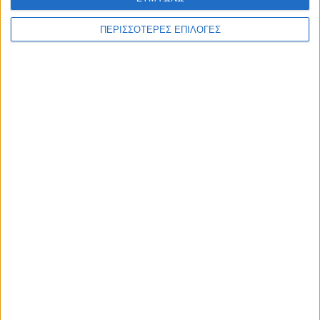
ΠΕΡΙΣΣΟΤΕΡΕΣ ΕΠΙΛΟΓΕΣ
ΕΠΙΚΕΦΑΛΗΣ ΕΙΔΗΣΕΙΣ
8 Αυγούστου 2026, 9:42 πμ