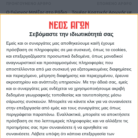
ΠΡΟΗΓΟΥΜΕΝΟ ΑΡΘΡΟ
ΕΠΟΜΕΝΟ ΑΡΘΡΟ
Ο Γιώργος Μπέζας στο Ράδιο
Τομέας Κρατικής Αρωγής με
Θεσσαλία 96 για το ντέρμπι
έδρα την Καρδίτσα για τη
της Κυριακής
Δυτική Θεσσαλία
Σεβόμαστε την ιδιωτικότητά σας
Εμείς και οι συνεργάτες μας αποθηκεύουμε και/ή έχουμε
πρόσβαση σε πληροφορίες σε μια συσκευή, όπως τα cookies,
και επεξεργαζόμαστε προσωπικά δεδομένα, όπως μοναδικοί
αναγνωριστικοί και προσαρμοσμένες πληροφορίες που
αποστέλλονται από μια συσκευή για εξατομικευμένες διαφημίσεις
και περιεχόμενο, μέτρηση διαφήμισης και περιεχομένου, έρευνα
ακροατηρίου και ανάπτυξη υπηρεσιών.
Με την άδειά σας, εμείς
ΝΕΟΣ ΑΓΩΝ
και οι συνεργάτες μας ενδέχεται να χρησιμοποιήσουμε ακριβή
δεδομένα γεωγραφικής τοποθεσίας και ταυτοποίησης μέσω
https://neosagon.gr
σάρωσης συσκευών. Μπορείτε να κάνετε κλικ για να συναινέσετε
Η Αρχαιότερη Καθημερινή Πρωινή Εφημερίδα της Καρδίτσας
στην επεξεργασία από εμάς και τους συνεργάτες μας όπως
περιγράφεται παραπάνω. Εναλλακτικά, μπορείτε να αποκτήσετε
πρόσβαση σε πιο λεπτομερείς πληροφορίες και να αλλάξετε τις
προτιμήσεις σας πριν συναινέσετε ή να αρνηθείτε να
συναινέσετε.
Λάβετε υπόψη ότι κάποια επεξεργασία των