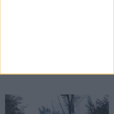
5 Αυγούστου 2026, 6:14 μμ
Παρανάλωμα του πυρός έγινε ΙΧ έξω από
το Μορφοβούνι, έσπευσε η Πυροσβεστική
(ΦΩΤΟ)
ΚΑΡΔΙΤΣΑ