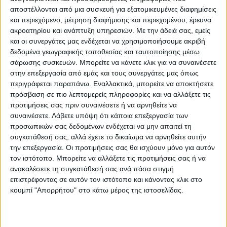
Ειναι ένα κίνητρο για όλους»
αποστέλλονται από μια συσκευή για εξατομικευμένες διαφημίσεις
και περιεχόμενο, μέτρηση διαφήμισης και περιεχομένου, έρευνα
Για το πρωτάθλημα και τις ομάδες που θα
ακροατηρίου και ανάπτυξη υπηρεσιών.
Με την άδειά σας, εμείς
και οι συνεργάτες μας ενδέχεται να χρησιμοποιήσουμε ακριβή
πρωταγωνιστήσουν
δεδομένα γεωγραφικής τοποθεσίας και ταυτοποίησης μέσω
σάρωσης συσκευών. Μπορείτε να κάνετε κλικ για να συναινέσετε
«Φαίνεται ότι η Αναγέννηση, η Νίκη Βόλου
στην επεξεργασία από εμάς και τους συνεργάτες μας όπως
και ο Ηρακλής θα είναι οι ομάδες που θα
περιγράφεται παραπάνω. Εναλλακτικά, μπορείτε να αποκτήσετε
πρόσβαση σε πιο λεπτομερείς πληροφορίες και να αλλάξετε τις
ξεχωρίσουν στο φετινό πρωτάθλημα και θα
προτιμήσεις σας πριν συναινέσετε ή να αρνηθείτε να
έχουν τις περισσότερες πιθανότητες να
συναινέσετε.
Λάβετε υπόψη ότι κάποια επεξεργασία των
βρεθούν στο τέλος της κανονικής περιόδου
προσωπικών σας δεδομένων ενδέχεται να μην απαιτεί τη
συγκατάθεσή σας, αλλά έχετε το δικαίωμα να αρνηθείτε αυτήν
στα play off. Μένει να δούμε ποια θα είναι η
την επεξεργασία. Οι προτιμήσεις σας θα ισχύουν μόνο για αυτόν
4η ομάδα κι απ’ ο,τι βλέπουμε μέχρι στιγμής
τον ιστότοπο. Μπορείτε να αλλάξετε τις προτιμήσεις σας ή να
ο Αστέρας Τρίπολης Β κάνει μια εξαιρετική
ανακαλέσετε τη συγκατάθεσή σας ανά πάσα στιγμή
παρουσία. Μιλάμε βέβαια για ποδόσφαιρο,
επιστρέφοντας σε αυτόν τον ιστότοπο και κάνοντας κλικ στο
κουμπί "Απορρήτου" στο κάτω μέρος της ιστοσελίδας.
άρα όλα αυτά θα τα δούμε στην πράξη.
Για το αν υπάρχουν προβλήματα ενόψει