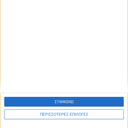
ΑΘΛΗΤΙΚΑ
Ισόπαλος στο ΟΑΚΑ ο Παναθηναϊκός με
την ΤΣΣΚΑ Σόφιας (1-1)
ΣΥΜΦΩΝΩ
ΠΕΡΙΣΣΟΤΕΡΕΣ ΕΠΙΛΟΓΕΣ