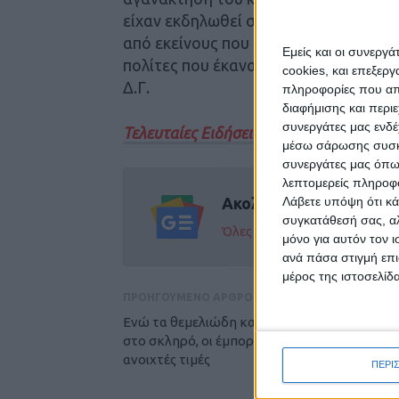
είχαν εκδηλωθεί σε τόσο μεγάλο βαθ
από εκείνους που απείχαν από την κά
Εμείς και οι συνεργ
πολίτες που έκαναν το καθήκον τους.
cookies, και επεξε
Δ.Γ.
πληροφορίες που απο
διαφήμισης και περι
συνεργάτες μας ενδέ
Τελευταίες Ειδήσεις Σήμερα
μέσω σάρωσης συσκευ
συνεργάτες μας όπω
λεπτομερείς πληροφορ
Λάβετε υπόψη ότι κά
Ακολούθησε την εφημε
συγκατάθεσή σας, αλ
Όλες οι εξελίξεις στην περι
μόνο για αυτόν τον 
ανά πάσα στιγμή επι
μέρος της ιστοσελίδα
ΠΡΟΗΓΟΥΜΕΝΟ ΑΡΘΡΟ
Ενώ τα θεμελιώδη κατοχυρώνουν τα 30 λεπ
στο σκληρό, οι έμποροι εξακολουθούν τις
ανοιχτές τιμές
ΠΕΡΙ