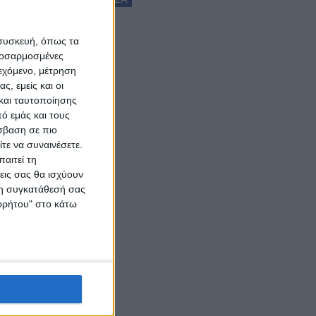
 συσκευή, όπως τα
προσαρμοσμένες
ιεχόμενο, μέτρηση
ς, εμείς και οι
και ταυτοποίησης
ό εμάς και τους
σβαση σε πιο
τε να συναινέσετε.
αιτεί τη
εις σας θα ισχύουν
 τη συγκατάθεσή σας
ορρήτου" στο κάτω