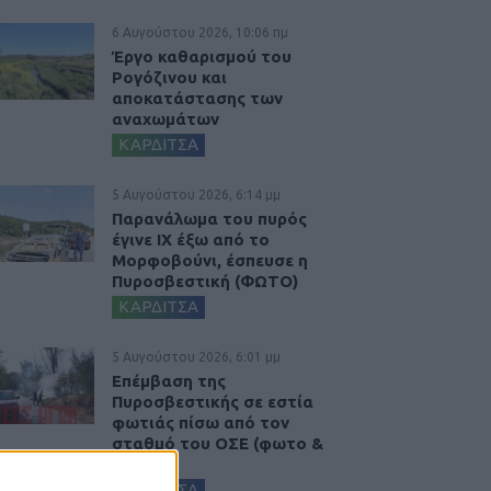
6 Αυγούστου 2026, 10:06 πμ
Έργο καθαρισμού του
Ρογόζινου και
αποκατάστασης των
αναχωμάτων
ΚΑΡΔΙΤΣΑ
5 Αυγούστου 2026, 6:14 μμ
Παρανάλωμα του πυρός
έγινε ΙΧ έξω από το
Μορφοβούνι, έσπευσε η
Πυροσβεστική (ΦΩΤΟ)
ΚΑΡΔΙΤΣΑ
5 Αυγούστου 2026, 6:01 μμ
Επέμβαση της
Πυροσβεστικής σε εστία
φωτιάς πίσω από τον
σταθμό του ΟΣΕ (φωτο &
βιντεο)
ΚΑΡΔΙΤΣΑ