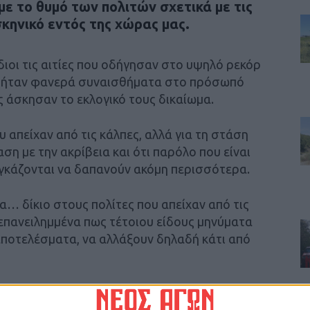
ε το θυμό των πολιτών σχετικά με τις
σκηνικό εντός της χώρας μας.
διοι τις αιτίες που οδήγησαν στο υψηλό ρεκόρ
ση ήταν φανερά συναισθήματα στο πρόσωπό
ς άσκησαν το εκλογικό τους δικαίωμα.
υ απείχαν από τις κάλπες, αλλά για τη στάση
η με την ακρίβεια και ότι παρόλο που είναι
αγκάζονται να δαπανούν ακόμη περισσότερα.
ένα… δίκιο στους πολίτες που απείχαν από τις
 επανειλημμένα πως τέτοιου είδους μηνύματα
αποτελέσματα, να αλλάξουν δηλαδή κάτι από
συσσωρεύονταν εδώ και καιρό, καθώς αυτή η
 εμπιστοσύνης προς τις πολιτικές πλευρές δεν