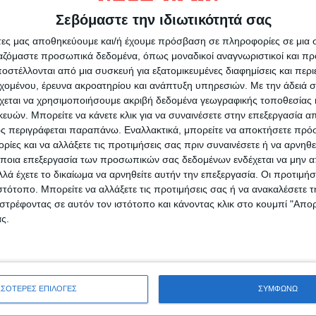
μό. Επίσης, η δυσαρέσκεια δεν προήλθε μόνο
Σεβόμαστε την ιδιωτικότητά σας
λπη, αλλά εκφράστηκε και από τους ενεργούς
άτες μας αποθηκεύουμε και/ή έχουμε πρόσβαση σε πληροφορίες σε μια
ργαζόμαστε προσωπικά δεδομένα, όπως μοναδικοί αναγνωριστικοί και 
στέλλονται από μια συσκευή για εξατομικευμένες διαφημίσεις και περ
εχομένου, έρευνα ακροατηρίου και ανάπτυξη υπηρεσιών.
Με την άδειά σα
χεται να χρησιμοποιήσουμε ακριβή δεδομένα γεωγραφικής τοποθεσίας 
ών. Μπορείτε να κάνετε κλικ για να συναινέσετε στην επεξεργασία απ
ς περιγράφεται παραπάνω. Εναλλακτικά, μπορείτε να αποκτήσετε πρό
ίες και να αλλάξετε τις προτιμήσεις σας πριν συναινέσετε ή να αρνηθεί
ποια επεξεργασία των προσωπικών σας δεδομένων ενδέχεται να μην απ
ρίδα ΝΕΟΣ ΑΓΩΝ στο Google News!
λά έχετε το δικαίωμα να αρνηθείτε αυτήν την επεξεργασία. Οι προτιμήσ
οχή της Καρδίτσας και ευρύτερα της Θεσσαλίας
ιστότοπο. Μπορείτε να αλλάξετε τις προτιμήσεις σας ή να ανακαλέσετε
στρέφοντας σε αυτόν τον ιστότοπο και κάνοντας κλικ στο κουμπί "Απ
ς.
ΕΠΟΜΕΝΟ ΑΡΘΡΟ
τά
Σπάνια παρίσταται, μίλησε με κολακευτικά
λόγια
ΣΣΟΤΕΡΕΣ ΕΠΙΛΟΓΕΣ
ΣΥΜΦΩΝΩ