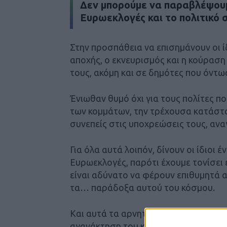
Δεν μπορούμε να παραβλέψουμ
Ευρωεκλογές και το πολιτικό 
Στην προσπάθεια να επισημάνουν οι ί
αποχής, ο εκνευρισμός και η κούρα
τους, ακόμη και σε δημότες που όντω
Ένιωθαν θυμό όχι για τους πολίτες πο
των κομμάτων, την τρέχουσα κατάστασ
συνεπείς στις υποχρεώσεις τους, αν
Για όλα αυτά λοιπόν, δίνουν οι ίδιοι 
Ευρωεκλογές, παρότι έχουμε τονίσει
είναι αδύνατο να φέρουν επιθυμητά 
τα… παράδοξα αυτού του κόσμου.
Και αυτά τα αρνητικά συναισθήματα 
αγανάκτηση του κόσμου και η έλλειψη