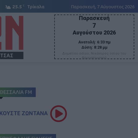
C
25.5
Τρίκαλα
Παρασκευή, 7 Αύγουστος 2026
Παρασκευή
7
Αυγούστου 2026
Ανατολή:
6:33 πμ
Δύση:
8:28 μμ
Δομετίου οσίου, Νικάνορος οσίου του
ΙΤΣΑΣ
θαυματουργού
ΘΕΣΣΑΛΙΑ FM
ΚΟΥΣΤΕ ΖΩΝΤΑΝΑ