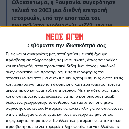
Ολοκαύτωμα, η Ρουμανία συγκρότησε
τελικά το 2003 μια διεθνή επιτροπή
ιστορικών, υπό την εποπτεία του
Νομπελίστα ΕιρήνηςΈλι Βιζέλ, για να
ρίξει φως σε αυτή τη σκοτεινή σελίδα
της ιστορίας της.
Σεβόμαστε την ιδιωτικότητά σας
Εμείς και οι συνεργάτες μας αποθηκεύουμε και/ή έχουμε
Τελευταίες Ειδήσεις Σήμερα
πρόσβαση σε πληροφορίες σε μια συσκευή, όπως τα cookies,
και επεξεργαζόμαστε προσωπικά δεδομένα, όπως μοναδικοί
αναγνωριστικοί και προσαρμοσμένες πληροφορίες που
αποστέλλονται από μια συσκευή για εξατομικευμένες διαφημίσεις
Ακολούθησε την εφημερίδα ΝΕΟΣ
και περιεχόμενο, μέτρηση διαφήμισης και περιεχομένου, έρευνα
ΑΓΩΝ στο Google News!
ακροατηρίου και ανάπτυξη υπηρεσιών.
Με την άδειά σας, εμείς
Όλες οι εξελίξεις στην περιοχή της
και οι συνεργάτες μας ενδέχεται να χρησιμοποιήσουμε ακριβή
Καρδίτσας και ευρύτερα της Θεσσαλίας
δεδομένα γεωγραφικής τοποθεσίας και ταυτοποίησης μέσω
σάρωσης συσκευών. Μπορείτε να κάνετε κλικ για να συναινέσετε
στην επεξεργασία από εμάς και τους συνεργάτες μας όπως
ΠΡΟΗΓΟΥΜΕΝΟ ΑΡΘΡΟ
ΕΠΟΜΕΝΟ ΑΡΘΡΟ
περιγράφεται παραπάνω. Εναλλακτικά, μπορείτε να αποκτήσετε
πρόσβαση σε πιο λεπτομερείς πληροφορίες και να αλλάξετε τις
Μπομπ Μενέντεζ: Ο
Αυτοψία Αγοραστού στις