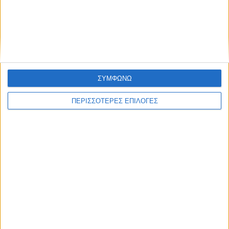
Στην ισπανική κυβέρνηση ρίχνει την
ευθύνη το Μαρόκο για τη μαζική εισβολή
στη Θέουτα
ΣΥΜΦΩΝΩ
ΠΕΡΙΣΣΟΤΕΡΕΣ ΕΠΙΛΟΓΕΣ
ΘΕΣΣΑΛΙΑ FM
ΑΚΟΥΣΤΕ ΖΩΝΤΑΝΑ
ΕΠΙΚΕΦΑΛΗΣ ΕΙΔΗΣΕΙΣ