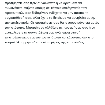
προτιμήσεις σας πριν συναινέσετε ή να αρνηθείτε να
γερουσιαστής που εξοργίζει
πλημμυρισμένες εκτάσεις της
συναινέσετε.
Λάβετε υπόψη ότι κάποια επεξεργασία των
τον Ερντογάν και στηρίζει
Τ.Κ. Ορφανών
προσωπικών σας δεδομένων ενδέχεται να μην απαιτεί τη
τον Ελληνισμό
συγκατάθεσή σας, αλλά έχετε το δικαίωμα να αρνηθείτε αυτήν
την επεξεργασία. Οι προτιμήσεις σας θα ισχύουν μόνο για αυτόν
τον ιστότοπο. Μπορείτε να αλλάξετε τις προτιμήσεις σας ή να
ανακαλέσετε τη συγκατάθεσή σας ανά πάσα στιγμή
επιστρέφοντας σε αυτόν τον ιστότοπο και κάνοντας κλικ στο
κουμπί "Απορρήτου" στο κάτω μέρος της ιστοσελίδας.
ΝΕΟΣ ΑΓΩΝ
https://neosagon.gr
Η Αρχαιότερη Καθημερινή Πρωινή Εφημερίδα της Καρδίτσας
ΠΑΡΟΜΟΙΑ ΑΡΘΡΑ