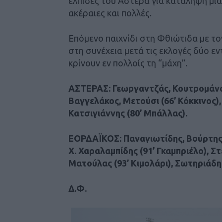
ελπίδες του Αστέρα για κατάληψη μια
ακέραιες και πολλές.
Επόμενο παιχνίδι στη Φθιώτιδα με τ
στη συνέχεια μετά τις εκλογές δύο ε
κρίνουν εν πολλοίς τη “μάχη”.
ΑΣΤΕΡΑΣ: Γεωργαντζάς, Κουτρομάνο
Βαγγελάκος, Μετούσι (66’ Κόκκινος),
Κατσιγιάννης (80’ Μπάλλας).
ΕΟΡΔΑΪΚΟΣ: Παναγιωτίδης, Βούρτης,
Χ. Χαραλαμπίδης (91’ Γκαμπριέλο), Σ
Ματούλας (93’ Κιμολάρι), Σωτηριάδη
Δ.Φ.