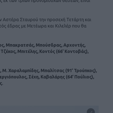
ς εκ των τριών προνομιούχων θέσεων, είναι
ον Αστέρα Σταυρού την προσεχή Τετάρτη και
ντός έδρας με Μετέωρα και Κιλελέρ που θα
ς, Μπακρατσάς, Μπούσδρας, Αρχοντής,
 Τζέκος, Μπιτέλης, Κοντός (66’ Κοντοβάς),
 Μ. Χαραλαμπίδης, Μπαλίτσας (91’ Τρούπκος),
τεργιόπουλος, Σέχη, Καβαλάρης (64’ Πούλιος),
ς.