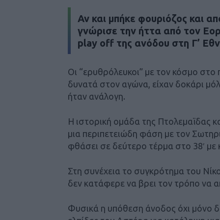
Αν και μπήκε φουριόζος και α
γνώρισε την ήττα από τον Εορ
play off της ανόδου στη Γ’ Εθ
Οι “ερυθρόλευκοι” με τον κόσμο στο
δυνατά στον αγώνα, είχαν δοκάρι μόλι
ήταν ανάλογη.
Η ιστορική ομάδα της Πτολεμαϊδας κ
μια περιπετειώδη φάση με τον Σωτηρι
φθάσει σε δεύτερο τέρμα στο 38′ με 
Στη συνέχεια το συγκρότημα του Νίκ
δεν κατάφερε να βρει τον τρόπο να απ
Φυσικά η υπόθεση άνοδος όχι μόνο δεν