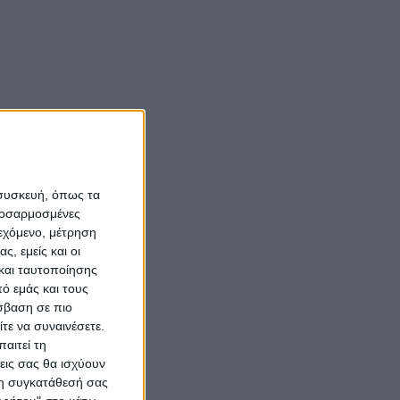
 συσκευή, όπως τα
προσαρμοσμένες
ιεχόμενο, μέτρηση
ς, εμείς και οι
και ταυτοποίησης
ό εμάς και τους
σβαση σε πιο
τε να συναινέσετε.
αιτεί τη
εις σας θα ισχύουν
 τη συγκατάθεσή σας