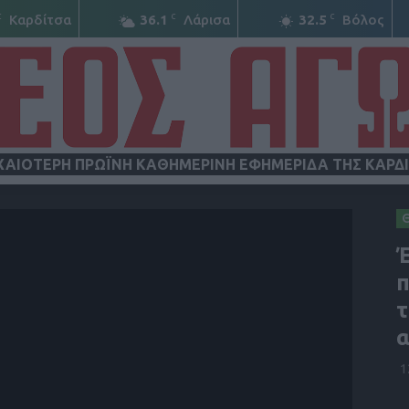
C
C
C
Καρδίτσα
36.1
Λάρισα
32.5
Βόλος
ΧΑΙΟΤΕΡΗ ΠΡΩΪΝΗ ΚΑΘΗΜΕΡΙΝΗ ΕΦΗΜΕΡΙΔΑ ΤΗΣ ΚΑΡΔ
ΝΕΟΣ
Έ
π
τ
α
ΑΓΩΝ
1