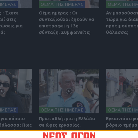
ΗΜΕΡΑΣ
ΘΕΜΑ ΤΗΣ ΗΜΕΡΑΣ
ΘΕΜΑ ΤΗΣ Η
 : Έχετε
Θέμα ημέρας : Οι
Αν μπορούσατ
εί στις
συνταξιούχοι ζητούν να
τώρα για δια
τώσεις για
επιστραφεί η 13η
προτιμούσατε
ά;
σύνταξη. Συμφωνείτε;
θάλασσα;
ΗΜΕΡΑΣ
ΘΕΜΑ ΤΗΣ ΗΜΕΡΑΣ
ΘΕΜΑ ΤΗΣ Η
 για κάποιο
Πρωταθλήτρια η Ελλάδα
Εγκαινιάστηκε
 θάλασσα; Πως
σε ώρες εργασίας.
βόρειο τμήμα 
ι το κόστος
Aπολαμβάνουν οι Έλληνες
το έργο πλέο
ιρινών
του καρπούς της
ολοκληρώθηκ