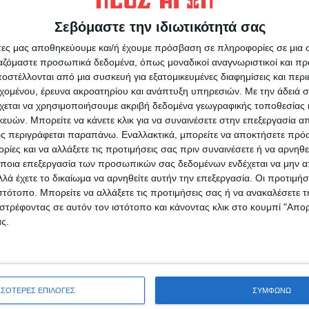
εργασίας τους;
σχολιάζετε;
Σεβόμαστε την ιδιωτικότητά σας
άτες μας αποθηκεύουμε και/ή έχουμε πρόσβαση σε πληροφορίες σε μια
ργαζόμαστε προσωπικά δεδομένα, όπως μοναδικοί αναγνωριστικοί και 
στέλλονται από μια συσκευή για εξατομικευμένες διαφημίσεις και περ
εχομένου, έρευνα ακροατηρίου και ανάπτυξη υπηρεσιών.
Με την άδειά σα
χεται να χρησιμοποιήσουμε ακριβή δεδομένα γεωγραφικής τοποθεσίας 
ών. Μπορείτε να κάνετε κλικ για να συναινέσετε στην επεξεργασία απ
ς περιγράφεται παραπάνω. Εναλλακτικά, μπορείτε να αποκτήσετε πρό
ίες και να αλλάξετε τις προτιμήσεις σας πριν συναινέσετε ή να αρνηθεί
ποια επεξεργασία των προσωπικών σας δεδομένων ενδέχεται να μην απ
ρίδα ΝΕΟΣ ΑΓΩΝ στο Google News!
λά έχετε το δικαίωμα να αρνηθείτε αυτήν την επεξεργασία. Οι προτιμήσ
Α
ιστότοπο. Μπορείτε να αλλάξετε τις προτιμήσεις σας ή να ανακαλέσετε
οχή της Καρδίτσας και ευρύτερα της Θεσσαλίας
στρέφοντας σε αυτόν τον ιστότοπο και κάνοντας κλικ στο κουμπί "Απ
ς.
ΕΠΟΜΕΝΟ ΑΡΘΡΟ
Στενό Πρέσινγκ 12/5/2026
ΣΣΟΤΕΡΕΣ ΕΠΙΛΟΓΕΣ
ΣΥΜΦΩΝΩ