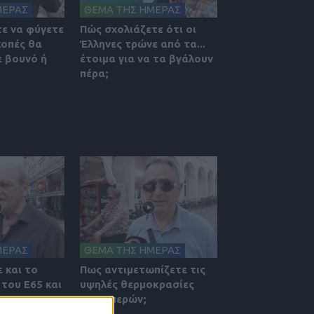
ΜΕΡΑΣ
ΘΕΜΑ ΤΗΣ ΗΜΕΡΑΣ
ε να φύγετε
Πώς σχολιάζετε ότι οι
κοπές θα
Έλληνες τρώνε από τα...
 βουνό ή
έτοιμα για να τα βγάλουν
πέρα;
ΜΕΡΑΣ
ΘΕΜΑ ΤΗΣ ΗΜΕΡΑΣ
 και το
Πως αντιμετωπίζετε τις
του Ε65 και
υψηλές θερμοκρασίες
ν
των ημερών;
ε. Πως το