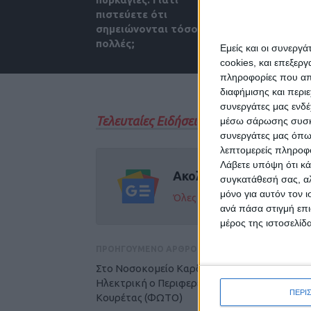
πιστεύετε ότι
διακοπών;
σημειώνονται τόσο
πολλές;
Εμείς και οι συνεργ
cookies, και επεξε
πληροφορίες που απο
διαφήμισης και περι
συνεργάτες μας ενδέ
Τελευταίες Ειδήσεις Σήμερα
μέσω σάρωσης συσκευ
συνεργάτες μας όπω
λεπτομερείς πληροφορ
Λάβετε υπόψη ότι κά
Ακολούθησε την εφημε
συγκατάθεσή σας, αλ
μόνο για αυτόν τον 
Όλες οι εξελίξεις στην περι
ανά πάσα στιγμή επι
μέρος της ιστοσελίδα
ΠΡΟΗΓΟΥΜΕΝΟ ΑΡΘΡΟ
Στο Νοσοκομείο Καρδίτσας και την Παλιά
Ηλεκτρική ο Περιφερειάρχης Θεσσαλίας Δ.
ΠΕΡΙ
Κουρέτας (ΦΩΤΟ)