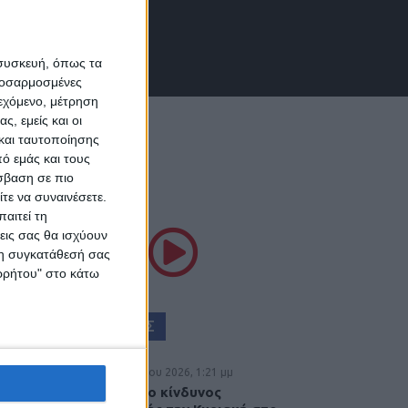
 συσκευή, όπως τα
προσαρμοσμένες
ιεχόμενο, μέτρηση
ς, εμείς και οι
και ταυτοποίησης
ό εμάς και τους
σβαση σε πιο
ΘΕΣΣΑΛΙΑ FM
τε να συναινέσετε.
αιτεί τη
εις σας θα ισχύουν
ΚΟΥΣΤΕ ΖΩΝΤΑΝΑ
 τη συγκατάθεσή σας
ορρήτου" στο κάτω
ΕΠΙΚΕΦΑΛΗΣ ΕΙΔΗΣΕΙΣ
8 Αυγούστου 2026, 1:21 μμ
Υψηλός ο κίνδυνος