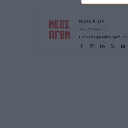
ΝΕΟΣ ΑΓΩΝ
https://neosagon.gr
Η Αρχαιότερη Καθημερινή Πρω