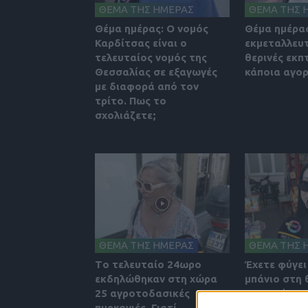
ΘΕΜΑ ΤΗΣ ΗΜΕΡΑΣ
ΘΕΜΑ ΤΗΣ 
Θέμα ημέρας: Ο νομός
Θέμα ημέρας
Καρδίτσας είναι ο
εκμεταλλευτ
τελευταίος νομός της
θερινές εκπ
Θεσσαλίας σε εξαγωγές
κάποια αγορ
με διαφορά από τον
τρίτο. Πως το
σχολιάζετε;
ΘΕΜΑ ΤΗΣ ΗΜΕΡΑΣ
ΘΕΜΑ ΤΗΣ 
Tο τελευταίο 24ωρο
Έχετε φύγει
εκδηλώθηκαν στη χώρα
μπάνιο στη
25 αγροτοδασικές
σας φαίνετα
πυρκαγιές. Γιατί
των καλοκα