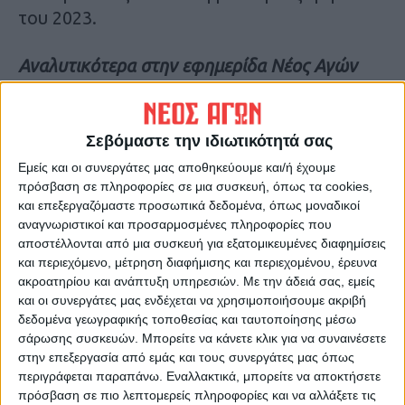
του 2023.
Αναλυτικότερα στην εφημερίδα Νέος Αγών
Τελευταίες Ειδήσεις Σήμερα
Σεβόμαστε την ιδιωτικότητά σας
Εμείς και οι συνεργάτες μας αποθηκεύουμε και/ή έχουμε
Ακολούθησε την εφημερίδα ΝΕΟΣ
πρόσβαση σε πληροφορίες σε μια συσκευή, όπως τα cookies,
ΑΓΩΝ στο Google News!
και επεξεργαζόμαστε προσωπικά δεδομένα, όπως μοναδικοί
αναγνωριστικοί και προσαρμοσμένες πληροφορίες που
Όλες οι εξελίξεις στην περιοχή της
αποστέλλονται από μια συσκευή για εξατομικευμένες διαφημίσεις
Καρδίτσας και ευρύτερα της Θεσσαλίας
και περιεχόμενο, μέτρηση διαφήμισης και περιεχομένου, έρευνα
ακροατηρίου και ανάπτυξη υπηρεσιών.
Με την άδειά σας, εμείς
και οι συνεργάτες μας ενδέχεται να χρησιμοποιήσουμε ακριβή
ΠΡΟΗΓΟΥΜΕΝΟ ΑΡΘΡΟ
ΕΠΟΜΕΝΟ ΑΡΘΡΟ
δεδομένα γεωγραφικής τοποθεσίας και ταυτοποίησης μέσω
Με το 2% στα ΑΕΙ οι
Διακοπή κυκλοφορίας στην
σάρωσης συσκευών. Μπορείτε να κάνετε κλικ για να συναινέσετε
πλημμυροπαθείς υποψήφιοι
παλιά επ. οδό Μητρόπολης –
στην επεξεργασία από εμάς και τους συνεργάτες μας όπως
από την Π.Ε. Καρδίτσας
Μεσενικόλα
περιγράφεται παραπάνω. Εναλλακτικά, μπορείτε να αποκτήσετε
πρόσβαση σε πιο λεπτομερείς πληροφορίες και να αλλάξετε τις