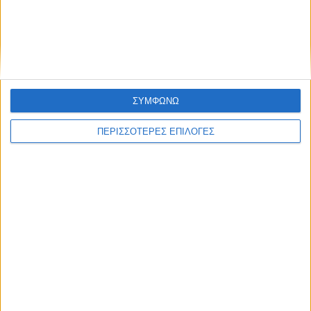
Ξεκινά η κατεδάφιση ετοιμόρροπων
κτιρίων σε Αγναντερό και Ριζοβούνι
ΣΥΜΦΩΝΩ
ΠΕΡΙΣΣΟΤΕΡΕΣ ΕΠΙΛΟΓΕΣ
ΘΕΣΣΑΛΙΑ FM
ΑΚΟΥΣΤΕ ΖΩΝΤΑΝΑ
ΕΠΙΚΕΦΑΛΗΣ ΕΙΔΗΣΕΙΣ