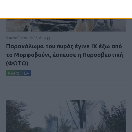
5 Αυγούστου 2026, 6:14 μμ
Παρανάλωμα του πυρός έγινε ΙΧ έξω από
το Μορφοβούνι, έσπευσε η Πυροσβεστική
(ΦΩΤΟ)
ΚΑΡΔΙΤΣΑ