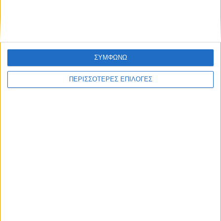
ΣΥΜΦΩΝΩ
ΠΕΡΙΣΣΟΤΕΡΕΣ ΕΠΙΛΟΓΕΣ
ΑΓΡΟΤΙΚΑ
Πράσινο φως στον νέο ΟΠΕΚΕΠΕ από την