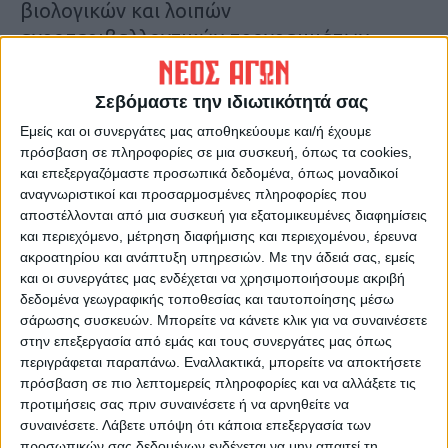
βιολογικών και λοιπών
αγροπεριβαλλοντικών προγραμμάτων,
χωρίς φυσικά να εξηγείται ο λόγος για τον
οποίο επήλθε και πάλι αυτή η καθυστέρηση.
Σεβόμαστε την ιδιωτικότητά σας
Εμείς και οι συνεργάτες μας αποθηκεύουμε και/ή έχουμε
πρόσβαση σε πληροφορίες σε μια συσκευή, όπως τα cookies,
Μέχρι το βράδυ της Τετάρτης 29 Νοεμβρίου,
και επεξεργαζόμαστε προσωπικά δεδομένα, όπως μοναδικοί
αναγνωριστικοί και προσαρμοσμένες πληροφορίες που
οι εμπλεκόμενοι στο θέμα των πληρωμών
αποστέλλονται από μια συσκευή για εξατομικευμένες διαφημίσεις
διαβεβαίωναν ότι όλα είναι έτοιμα και από
και περιεχόμενο, μέτρηση διαφήμισης και περιεχομένου, έρευνα
την επομένη θα ξεκινούσε η διαδικασία των
ακροατηρίου και ανάπτυξη υπηρεσιών.
Με την άδειά σας, εμείς
πιστώσεων, αρχής γενομένης μάλιστα από
και οι συνεργάτες μας ενδέχεται να χρησιμοποιήσουμε ακριβή
δεδομένα γεωγραφικής τοποθεσίας και ταυτοποίησης μέσω
τα βιολογικά. Η Πέμπτη πέρασε χωρίς να
σάρωσης συσκευών. Μπορείτε να κάνετε κλικ για να συναινέσετε
γίνει κάτι, ενώ τις τελευταίες ώρες το
στην επεξεργασία από εμάς και τους συνεργάτες μας όπως
σενάριο λέει, πρώτα θα πληρωθούν τα
περιγράφεται παραπάνω. Εναλλακτικά, μπορείτε να αποκτήσετε
πρόσβαση σε πιο λεπτομερείς πληροφορίες και να αλλάξετε τις
μικρά προγράμματα (απονιτροποίηση,
προτιμήσεις σας πριν συναινέσετε ή να αρνηθείτε να
κομφούζιο, σπάνιες φυλές κ.α) και από την
συναινέσετε.
Λάβετε υπόψη ότι κάποια επεξεργασία των
ερχόμενη εβδομάδα θα μπει χρήμα στα
προσωπικών σας δεδομένων ενδέχεται να μην απαιτεί τη