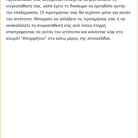
βιολογικά.
συγκατάθεσή σας, αλλά έχετε το δικαίωμα να αρνηθείτε αυτήν
την επεξεργασία. Οι προτιμήσεις σας θα ισχύουν μόνο για αυτόν
τον ιστότοπο. Μπορείτε να αλλάξετε τις προτιμήσεις σας ή να
Αυτοί έχουν το μαχαίρι, αυτοί και το πεπόνι.
ανακαλέσετε τη συγκατάθεσή σας ανά πάσα στιγμή
Το Agronews είναι εδώ να καταγράφει
επιστρέφοντας σε αυτόν τον ιστότοπο και κάνοντας κλικ στο
πληροφορίες από αρμόδιες πηγές και
κουμπί "Απορρήτου" στο κάτω μέρος της ιστοσελίδας.
γεγονότα, όπως αυτά εξελίσσονται. Σε κάθε
περίπτωση είναι εδώ για να εκφράζει δια
του γραπτού λόγου τις αγωνίες και τις
προσδοκίες του αγροτικού κόσμου.
Από την Πέμπτη 30 Νοεμβρίου (δηλαδή
σήμερα) ξεκινά, όπως είχε
προγραμματιστεί, η διαδικασία πίστωσης
των λογαριασμών των παραγωγών με την
προκαταβολή (75%) των προγραμμάτων,
ύψους 180 εκατ. ευρώ για Βιολογική