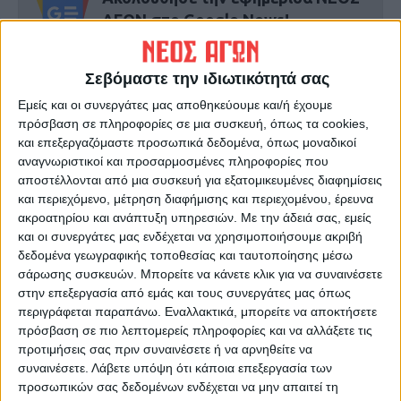
ΑΓΩΝ στο Google News!
Όλες οι εξελίξεις στην περιοχή της
Καρδίτσας και ευρύτερα της Θεσσαλίας
Σεβόμαστε την ιδιωτικότητά σας
Εμείς και οι συνεργάτες μας αποθηκεύουμε και/ή έχουμε
πρόσβαση σε πληροφορίες σε μια συσκευή, όπως τα cookies,
ΠΡΟΗΓΟΥΜΕΝΟ ΑΡΘΡΟ
ΕΠΟΜΕΝΟ ΑΡΘΡΟ
και επεξεργαζόμαστε προσωπικά δεδομένα, όπως μοναδικοί
Πρωταθλήτρια και η ομάδα
Τέμπη: Τα δύο πορίσματα και
αναγνωριστικοί και προσαρμοσμένες πληροφορίες που
αγοριών του 4ου ΓΕΛ
τα γνήσια ηχητικά
αποστέλλονται από μια συσκευή για εξατομικευμένες διαφημίσεις
Καρδίτσας στο βόλεϊ
και περιεχόμενο, μέτρηση διαφήμισης και περιεχομένου, έρευνα
ακροατηρίου και ανάπτυξη υπηρεσιών.
Με την άδειά σας, εμείς
και οι συνεργάτες μας ενδέχεται να χρησιμοποιήσουμε ακριβή
δεδομένα γεωγραφικής τοποθεσίας και ταυτοποίησης μέσω
σάρωσης συσκευών. Μπορείτε να κάνετε κλικ για να συναινέσετε
στην επεξεργασία από εμάς και τους συνεργάτες μας όπως
περιγράφεται παραπάνω. Εναλλακτικά, μπορείτε να αποκτήσετε
πρόσβαση σε πιο λεπτομερείς πληροφορίες και να αλλάξετε τις
προτιμήσεις σας πριν συναινέσετε ή να αρνηθείτε να
Θεοδόσης Κατσάρας
συναινέσετε.
Λάβετε υπόψη ότι κάποια επεξεργασία των
προσωπικών σας δεδομένων ενδέχεται να μην απαιτεί τη
https://neosagon.gr