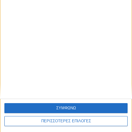
Οι Καρδιτσιώτες και η Αναγέννηση
ΘΕΣΣΑΛΙΑ FM
ΑΚΟΥΣΤΕ ΖΩΝΤΑΝΑ
ΣΥΜΦΩΝΩ
ΕΠΙΚΕΦΑΛΗΣ ΕΙΔΗΣΕΙΣ
ΠΕΡΙΣΣΟΤΕΡΕΣ ΕΠΙΛΟΓΕΣ