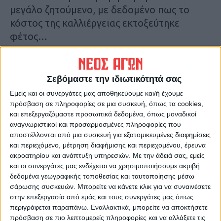
μεγάλο ζητούμενο, με δεδομένο πως το
κόστος της καλλιέργειας εκτοξεύτηκε
φέτος…
Κ.Π.
Τελευταίες Ειδήσεις Σήμερα
Σεβόμαστε την ιδιωτικότητά σας
Εμείς και οι συνεργάτες μας αποθηκεύουμε και/ή έχουμε
πρόσβαση σε πληροφορίες σε μια συσκευή, όπως τα cookies,
Ακολούθησε την εφημερίδα ΝΕΟΣ
και επεξεργαζόμαστε προσωπικά δεδομένα, όπως μοναδικοί
ΑΓΩΝ στο Google News!
αναγνωριστικοί και προσαρμοσμένες πληροφορίες που
αποστέλλονται από μια συσκευή για εξατομικευμένες διαφημίσεις
Όλες οι εξελίξεις στην περιοχή της
και περιεχόμενο, μέτρηση διαφήμισης και περιεχομένου, έρευνα
Καρδίτσας και ευρύτερα της Θεσσαλίας
ακροατηρίου και ανάπτυξη υπηρεσιών.
Με την άδειά σας, εμείς
και οι συνεργάτες μας ενδέχεται να χρησιμοποιήσουμε ακριβή
δεδομένα γεωγραφικής τοποθεσίας και ταυτοποίησης μέσω
ΠΡΟΗΓΟΥΜΕΝΟ ΑΡΘΡΟ
ΕΠΟΜΕΝΟ ΑΡΘΡΟ
σάρωσης συσκευών. Μπορείτε να κάνετε κλικ για να συναινέσετε
Μανώλης Κονταρός και
Θέμα ημέρας: Πώς κρίνετε τα
στην επεξεργασία από εμάς και τους συνεργάτες μας όπως
Γλυκερία Κωστούλα σήμερα
υγειονομικά πρωτόκολλα για
περιγράφεται παραπάνω. Εναλλακτικά, μπορείτε να αποκτήσετε
στον Παλαμά
τη νέα σχολική χρονιά;
πρόσβαση σε πιο λεπτομερείς πληροφορίες και να αλλάξετε τις