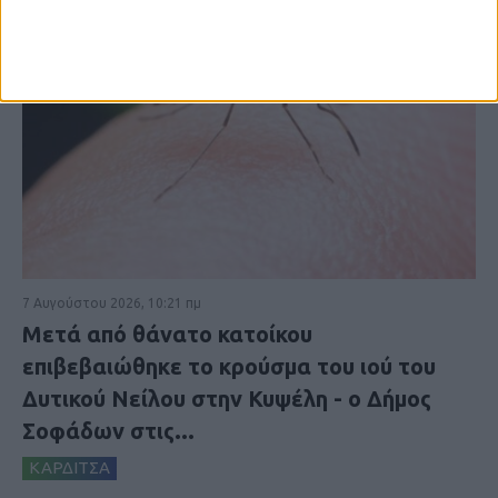
7 Αυγούστου 2026, 10:21 πμ
Μετά από θάνατο κατοίκου
επιβεβαιώθηκε το κρούσμα του ιού του
Δυτικού Νείλου στην Κυψέλη - ο Δήμος
Σοφάδων στις...
ΚΑΡΔΙΤΣΑ