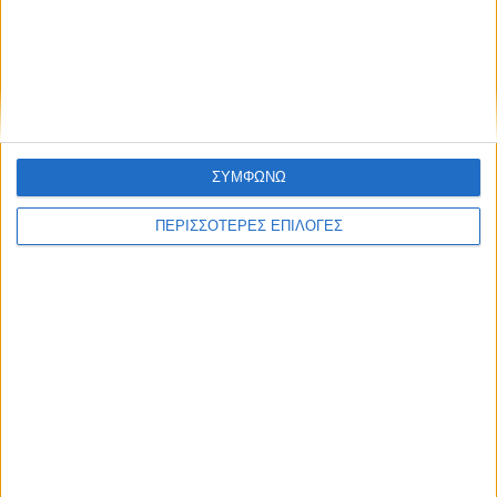
ΥΠΑΑΤ: Αποζημιώσεις 4,2 εκατ. ευρώ σε
176 κτηνοτρόφους για ευλογιά
αιγοπροβάτων και αφθώδη πυρετό
ΣΥΜΦΩΝΩ
ΠΕΡΙΣΣΟΤΕΡΕΣ ΕΠΙΛΟΓΕΣ
ΘΕΣΣΑΛΙΑ FM
ΑΚΟΥΣΤΕ ΖΩΝΤΑΝΑ
ΕΠΙΚΕΦΑΛΗΣ ΕΙΔΗΣΕΙΣ