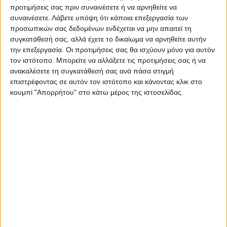
προτιμήσεις σας πριν συναινέσετε ή να αρνηθείτε να
συναινέσετε.
Λάβετε υπόψη ότι κάποια επεξεργασία των
προσωπικών σας δεδομένων ενδέχεται να μην απαιτεί τη
συγκατάθεσή σας, αλλά έχετε το δικαίωμα να αρνηθείτε αυτήν
την επεξεργασία. Οι προτιμήσεις σας θα ισχύουν μόνο για αυτόν
τον ιστότοπο. Μπορείτε να αλλάξετε τις προτιμήσεις σας ή να
ανακαλέσετε τη συγκατάθεσή σας ανά πάσα στιγμή
επιστρέφοντας σε αυτόν τον ιστότοπο και κάνοντας κλικ στο
κουμπί "Απορρήτου" στο κάτω μέρος της ιστοσελίδας.
ΝΕΟΣ ΑΓΩΝ
https://neosagon.gr
Η Αρχαιότερη Καθημερινή Πρωινή Εφημερίδα της Καρδίτσας
ΠΑΡΟΜΟΙΑ ΑΡΘΡΑ