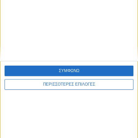
ΝΕΟΣ ΑΓΩΝ
https://neosagon.gr
ΣΥΜΦΩΝΩ
Η Αρχαιότερη Καθημερινή Πρωινή Εφημερίδα της Καρδίτσας
ΠΕΡΙΣΣΟΤΕΡΕΣ ΕΠΙΛΟΓΕΣ
ΘΕΣΣΑΛΙΑ FM