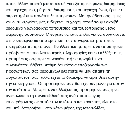
αποστέλλονται από μια συσκευή για εξατομικευμένες διαφημίσεις
κυβέρνηση αξιοποιώντας τα χρηματοδοτικά
και περιεχόμενο, μέτρηση διαφήμισης και περιεχομένου, έρευνα
εργαλεία και τις πολιτικές για την πατρίδα,
ακροατηρίου και ανάπτυξη υπηρεσιών.
Με την άδειά σας, εμείς
από την ΚΑΠ μέχρι σε φυσικές
και οι συνεργάτες μας ενδέχεται να χρησιμοποιήσουμε ακριβή
καταστροφές”.
δεδομένα γεωγραφικής τοποθεσίας και ταυτοποίησης μέσω
σάρωσης συσκευών. Μπορείτε να κάνετε κλικ για να συναινέσετε
στην επεξεργασία από εμάς και τους συνεργάτες μας όπως
περιγράφεται παραπάνω. Εναλλακτικά, μπορείτε να αποκτήσετε
πρόσβαση σε πιο λεπτομερείς πληροφορίες και να αλλάξετε τις
προτιμήσεις σας πριν συναινέσετε ή να αρνηθείτε να
συναινέσετε.
Λάβετε υπόψη ότι κάποια επεξεργασία των
προσωπικών σας δεδομένων ενδέχεται να μην απαιτεί τη
συγκατάθεσή σας, αλλά έχετε το δικαίωμα να αρνηθείτε αυτήν
την επεξεργασία. Οι προτιμήσεις σας θα ισχύουν μόνο για αυτόν
τον ιστότοπο. Μπορείτε να αλλάξετε τις προτιμήσεις σας ή να
ανακαλέσετε τη συγκατάθεσή σας ανά πάσα στιγμή
επιστρέφοντας σε αυτόν τον ιστότοπο και κάνοντας κλικ στο
κουμπί "Απορρήτου" στο κάτω μέρος της ιστοσελίδας.
Αναφερόμενος στις επικείμενες