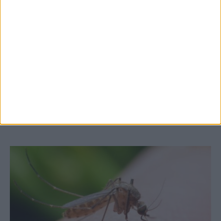
7 Αυγούστου 2026, 10:52 πμ
Θετικό το εμπορικό ισοζύγιο στη
Θεσσαλία, με την Καρδίτσα όμως ουραγό
στις εξαγωγές (πίνακες)
ΚΑΡΔΙΤΣΑ