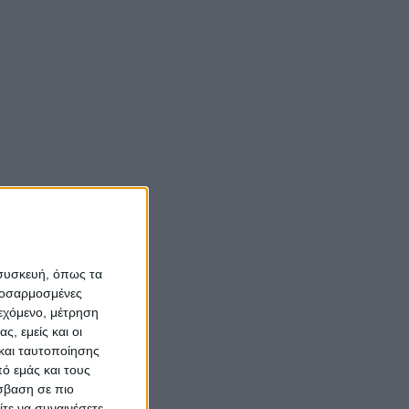
 συσκευή, όπως τα
προσαρμοσμένες
ιεχόμενο, μέτρηση
ς, εμείς και οι
και ταυτοποίησης
ό εμάς και τους
σβαση σε πιο
τε να συναινέσετε.