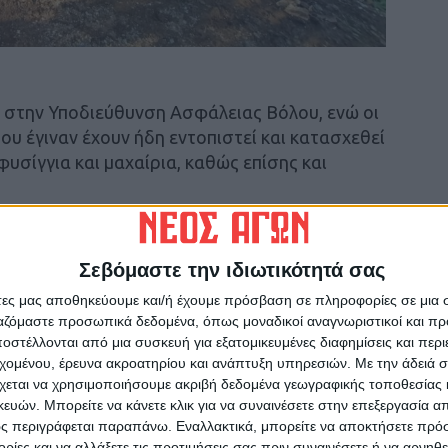
 στην Υποδιεύθυνση Ασφάλειας Βόλου, ενώ οι
ου έγιναν έχουν ήδη εντοπιστεί και κατασχεθεί
, φυσίγγια και μαχαίρια, καθώς επίσης και
 ημεδαποί, οι 6 ρομά και δύο άτομα αλβανικής
Σεβόμαστε την ιδιωτικότητά σας
άτες μας αποθηκεύουμε και/ή έχουμε πρόσβαση σε πληροφορίες σε μια
ργαζόμαστε προσωπικά δεδομένα, όπως μοναδικοί αναγνωριστικοί και 
στέλλονται από μια συσκευή για εξατομικευμένες διαφημίσεις και περ
εχομένου, έρευνα ακροατηρίου και ανάπτυξη υπηρεσιών.
Με την άδειά σα
χεται να χρησιμοποιήσουμε ακριβή δεδομένα γεωγραφικής τοποθεσίας 
ών. Μπορείτε να κάνετε κλικ για να συναινέσετε στην επεξεργασία απ
ς περιγράφεται παραπάνω. Εναλλακτικά, μπορείτε να αποκτήσετε πρό
ίες και να αλλάξετε τις προτιμήσεις σας πριν συναινέσετε ή να αρνηθεί