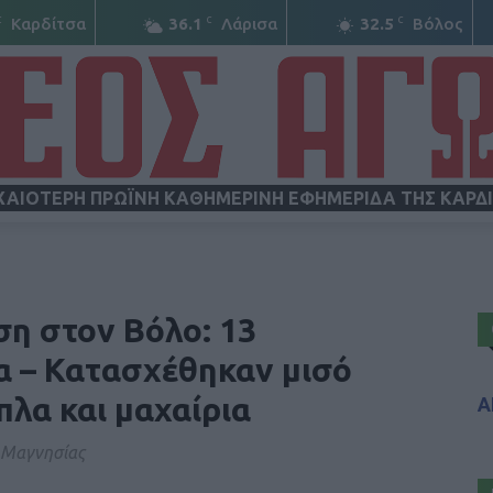
C
C
C
Καρδίτσα
36.1
Λάρισα
32.5
Βόλος
ΧΑΙΟΤΕΡΗ ΠΡΩΪΝΗ ΚΑΘΗΜΕΡΙΝΗ ΕΦΗΜΕΡΙΔΑ ΤΗΣ ΚΑΡΔ
ΝΕΟΣ
η στον Βόλο: 13
α – Κατασχέθηκαν μισό
όπλα και μαχαίρια
Α
ΑΓΩΝ
ς Μαγνησίας