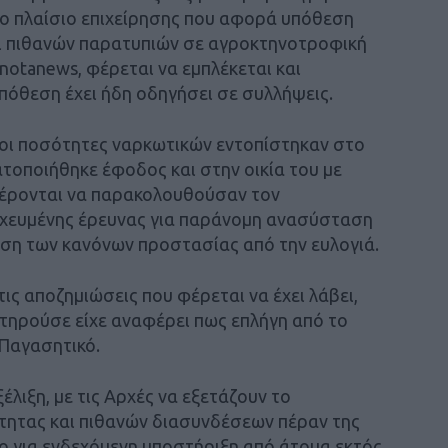
το πλαίσιο επιχείρησης που αφορά υπόθεση
ι πιθανών παρατυπιών σε αγροκτηνοτροφική
otanews, φέρεται να εμπλέκεται και
πόθεση έχει ήδη οδηγήσει σε συλλήψεις.
 οι ποσότητες ναρκωτικών εντοπίστηκαν στο
τοποιήθηκε έφοδος και στην οικία του με
 φέρονται να παρακολουθούσαν τον
οχευμένης έρευνας για παράνομη ανασύσταση
αση των κανόνων προστασίας από την ευλογιά.
ις αποζημιώσεις που φέρεται να έχει λάβει,
ατηρούσε είχε αναφέρει πως επλήγη από το
Παγασητικό.
λιξη, με τις Αρχές να εξετάζουν το
ητας και πιθανών διασυνδέσεων πέραν της
 για ενδεχόμενη υποστήριξη από άτομα εκτός