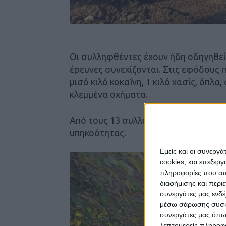
Οι συλληφθέντες έχουν ήδη οδηγηθεί
έρευνες συνεχίζονται. Στις εφόδους π
μισό κιλό κοκαΐνη, 1 κιλό χασίς, όπλα
κλεμμένα οχήματα.
Από τους 13 συλληφθέντες, οι 5 είναι
υπηκοότητας.
Εμείς και οι συνεργ
cookies, και επεξε
πληροφορίες που απο
διαφήμισης και περι
συνεργάτες μας ενδέ
μέσω σάρωσης συσκευ
συνεργάτες μας όπω
λεπτομερείς πληροφορ