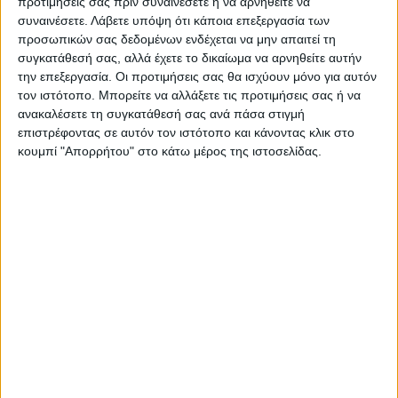
προτιμήσεις σας πριν συναινέσετε ή να αρνηθείτε να
ΠΡΟΗΓΟΥΜΕΝΟ ΑΡΘΡΟ
ΕΠΟΜΕΝΟ ΑΡΘΡΟ
συναινέσετε.
Λάβετε υπόψη ότι κάποια επεξεργασία των
Ένταξη της λεκάνης
Ισόπαλη με καλή εικόνα
προσωπικών σας δεδομένων ενδέχεται να μην απαιτεί τη
απορροής του Καλέντζη στα
κόντρα στην ΑΕΛ η
συγκατάθεσή σας, αλλά έχετε το δικαίωμα να αρνηθείτε αυτήν
Σχέδια Διαχείρισης
Αναγέννηση (0-0)
την επεξεργασία. Οι προτιμήσεις σας θα ισχύουν μόνο για αυτόν
πλημμυρών ζητά το
τον ιστότοπο. Μπορείτε να αλλάξετε τις προτιμήσεις σας ή να
Δημοτικό Συμβούλιο
ανακαλέσετε τη συγκατάθεσή σας ανά πάσα στιγμή
Καρδίτσας από το Υπουργείο
επιστρέφοντας σε αυτόν τον ιστότοπο και κάνοντας κλικ στο
κουμπί "Απορρήτου" στο κάτω μέρος της ιστοσελίδας.
ΝΕΟΣ ΑΓΩΝ
https://neosagon.gr
Η Αρχαιότερη Καθημερινή Πρωινή Εφημερίδα της Καρδίτσας