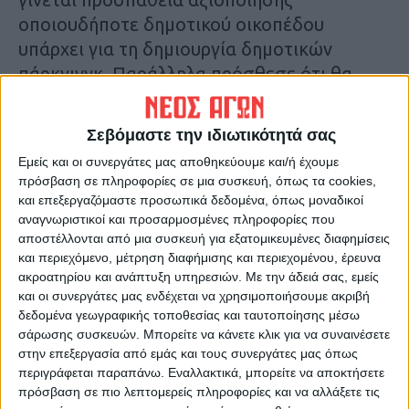
οποιουδήποτε δημοτικού οικοπέδου
υπάρχει για τη δημιουργία δημοτικών
πάρκγινγκ. Παράλληλα πρόσθεσε ότι θα
χαθούν θέσεις στάθμευσης και από τον
αύλειο χώρο του Δημαρχείου, καθώς
Σεβόμαστε την ιδιωτικότητά σας
δημοκρατήθηκε το έργο της ανάπλασης του
Εμείς και οι συνεργάτες μας αποθηκεύουμε και/ή έχουμε
χώρου.
πρόσβαση σε πληροφορίες σε μια συσκευή, όπως τα cookies,
και επεξεργαζόμαστε προσωπικά δεδομένα, όπως μοναδικοί
Τελευταίες Ειδήσεις Σήμερα
αναγνωριστικοί και προσαρμοσμένες πληροφορίες που
αποστέλλονται από μια συσκευή για εξατομικευμένες διαφημίσεις
και περιεχόμενο, μέτρηση διαφήμισης και περιεχομένου, έρευνα
ακροατηρίου και ανάπτυξη υπηρεσιών.
Με την άδειά σας, εμείς
Ακολούθησε την εφημερίδα ΝΕΟΣ
και οι συνεργάτες μας ενδέχεται να χρησιμοποιήσουμε ακριβή
ΑΓΩΝ στο Google News!
δεδομένα γεωγραφικής τοποθεσίας και ταυτοποίησης μέσω
σάρωσης συσκευών. Μπορείτε να κάνετε κλικ για να συναινέσετε
Όλες οι εξελίξεις στην περιοχή της
στην επεξεργασία από εμάς και τους συνεργάτες μας όπως
Καρδίτσας και ευρύτερα της Θεσσαλίας
περιγράφεται παραπάνω. Εναλλακτικά, μπορείτε να αποκτήσετε
πρόσβαση σε πιο λεπτομερείς πληροφορίες και να αλλάξετε τις