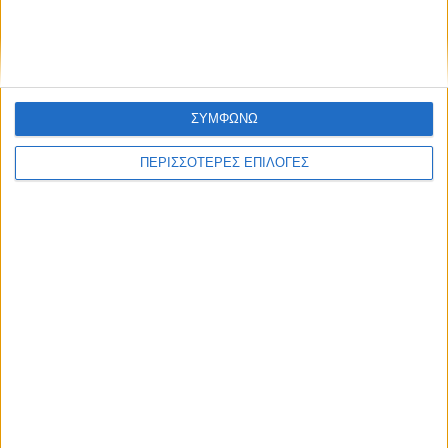
Σύλληψη στην Καρδίτσα για κλοπή
ηλεκτρικής ενέργειας
ΣΥΜΦΩΝΩ
ΠΕΡΙΣΣΟΤΕΡΕΣ ΕΠΙΛΟΓΕΣ
ΘΕΣΣΑΛΙΑ FM
ΑΚΟΥΣΤΕ ΖΩΝΤΑΝΑ
ΕΠΙΚΕΦΑΛΗΣ ΕΙΔΗΣΕΙΣ