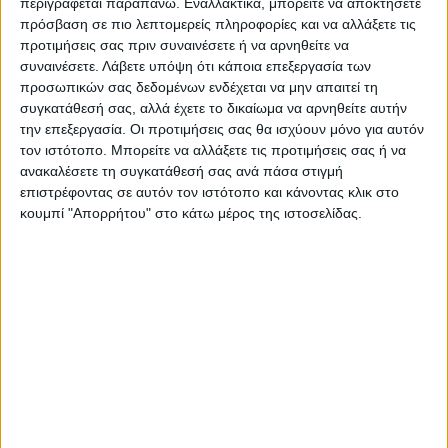
συνεδρίαση που πραγματοποίησε στις 9
περιγράφεται παραπάνω. Εναλλακτικά, μπορείτε να αποκτήσετε
πρόσβαση σε πιο λεπτομερείς πληροφορίες και να αλλάξετε τις
Σεπτεμβρίου.
προτιμήσεις σας πριν συναινέσετε ή να αρνηθείτε να
συναινέσετε.
Λάβετε υπόψη ότι κάποια επεξεργασία των
Τελευταίες Ειδήσεις Σήμερα
προσωπικών σας δεδομένων ενδέχεται να μην απαιτεί τη
συγκατάθεσή σας, αλλά έχετε το δικαίωμα να αρνηθείτε αυτήν
την επεξεργασία. Οι προτιμήσεις σας θα ισχύουν μόνο για αυτόν
τον ιστότοπο. Μπορείτε να αλλάξετε τις προτιμήσεις σας ή να
Ακολούθησε την εφημερίδα ΝΕΟΣ
ανακαλέσετε τη συγκατάθεσή σας ανά πάσα στιγμή
ΑΓΩΝ στο Google News!
επιστρέφοντας σε αυτόν τον ιστότοπο και κάνοντας κλικ στο
Όλες οι εξελίξεις στην περιοχή της
κουμπί "Απορρήτου" στο κάτω μέρος της ιστοσελίδας.
Καρδίτσας και ευρύτερα της Θεσσαλίας
ΠΡΟΗΓΟΥΜΕΝΟ ΑΡΘΡΟ
ΕΠΟΜΕΝΟ ΑΡΘΡΟ
Εργασίες από το Δήμο
«Τρέχει» ο διαγωνισμός για
Παλαμά στον Ι. Ναό
το έργο «Αποκατάσταση
Κοιμήσεως της Θεοτόκου
ζημιών σε δίκτυα και
Αστρίτσας (ΦΩΤΟ)
υποδομές των Τ.Κ.
Μορφοβουνίου και
Μεσενικόλα»