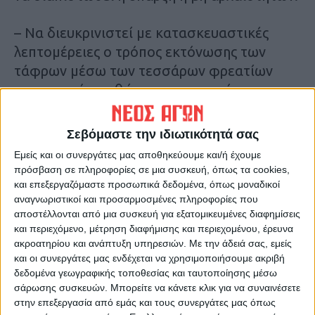
– Να διευκρινιστεί με κατασκευαστικές
λεπτομέρειες ο τρόπος εκτόνωσης των
τάφρων μέσω των τεσσάρων φρεατίων
επιστροφής, καθώς στις προτεινόμενες
τυπικές διατομές των τάφρων παρατηρείται
τοποθέτηση θραυστού υλικού εξωτερικά
Σεβόμαστε την ιδιωτικότητά σας
των τοιχίων.
Εμείς και οι συνεργάτες μας αποθηκεύουμε και/ή έχουμε
πρόσβαση σε πληροφορίες σε μια συσκευή, όπως τα cookies,
– Να γίνει συνεργασία με φορέα υλοποίησης
και επεξεργαζόμαστε προσωπικά δεδομένα, όπως μοναδικοί
αναγνωριστικοί και προσαρμοσμένες πληροφορίες που
έργου την Περιφέρεια Θεσσαλίας, για το
αποστέλλονται από μια συσκευή για εξατομικευμένες διαφημίσεις
συνδυασμό των μελετών
και περιεχόμενο, μέτρηση διαφήμισης και περιεχομένου, έρευνα
ακροατηρίου και ανάπτυξη υπηρεσιών.
Με την άδειά σας, εμείς
Σχετικά με την μελέτη προηγήθηκε
και οι συνεργάτες μας ενδέχεται να χρησιμοποιήσουμε ακριβή
δεδομένα γεωγραφικής τοποθεσίας και ταυτοποίησης μέσω
ομόφωνη γνωμοδότηση του Κεντρικού
σάρωσης συσκευών. Μπορείτε να κάνετε κλικ για να συναινέσετε
Αρχαιολογικού Συμβουλίου στην
στην επεξεργασία από εμάς και τους συνεργάτες μας όπως