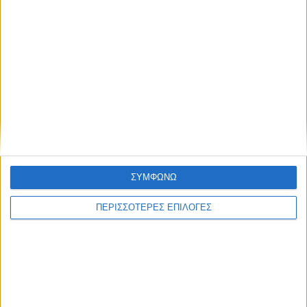
μας βρει στον ύπνο»
επιβαίνοντες
ΝΕΟΣ ΑΓΩΝ
https://neosagon.gr
ΣΥΜΦΩΝΩ
Η Αρχαιότερη Καθημερινή Πρωινή Εφημερίδα της Καρδίτσας
ΠΕΡΙΣΣΟΤΕΡΕΣ ΕΠΙΛΟΓΕΣ