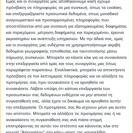
Εμείς και οι συνεργάτες μας αποθηκεύουμε και/ή έχουμε
δεύτερο μισό της τετραετίας να μπορούμε
πρόσβαση σε πληροφορίες σε μια συσκευή, όπως τα cookies,
να εξετάσουμε μόνιμες μειώσεις φόρων“.
και επεξεργαζόμαστε προσωπικά δεδομένα, όπως μοναδικοί
αναγνωριστικοί και προσαρμοσμένες πληροφορίες που
αποστέλλονται από μια συσκευή για εξατομικευμένες διαφημίσεις
Ερωτηθείς για τις προσλήψεις στο ΕΣΥ,
και περιεχόμενο, μέτρηση διαφήμισης και περιεχομένου, έρευνα
εξήγησε ότι “σκοπός μας είναι σταδιακά να
ακροατηρίου και ανάπτυξη υπηρεσιών.
Με την άδειά σας, εμείς
και οι συνεργάτες μας ενδέχεται να χρησιμοποιήσουμε ακριβή
αυξάνουμε τον αριθμό εργαζόμενων στην
δεδομένα γεωγραφικής τοποθεσίας και ταυτοποίησης μέσω
Υγεία. Όλοι γνωρίζουν ότι πρέπει να γίνουν
σάρωσης συσκευών. Μπορείτε να κάνετε κλικ για να συναινέσετε
προσλήψεις. Έχουμε ελλείψεις ειδικά στο
στην επεξεργασία από εμάς και τους συνεργάτες μας όπως
χώρο των νοσηλευτών. Μία βασική
περιγράφεται παραπάνω. Εναλλακτικά, μπορείτε να αποκτήσετε
πρόσβαση σε πιο λεπτομερείς πληροφορίες και να αλλάξετε τις
διαρθρωτική μεταρρύθμιση θα είναι ο
προτιμήσεις σας πριν συναινέσετε ή να αρνηθείτε να
τρόπος με τον οποίο θα γίνονται οι
συναινέσετε.
Λάβετε υπόψη ότι κάποια επεξεργασία των
διαδικασίες πρόσληψης και θα είναι
προσωπικών σας δεδομένων ενδέχεται να μην απαιτεί τη
συγκατάθεσή σας, αλλά έχετε το δικαίωμα να αρνηθείτε αυτήν
ταχύτερες.
την επεξεργασία. Οι προτιμήσεις σας θα ισχύουν μόνο για αυτόν
τον ιστότοπο. Μπορείτε να αλλάξετε τις προτιμήσεις σας ή να
Αυτό που θέλουμε είναι να δώσουμε και
ανακαλέσετε τη συγκατάθεσή σας ανά πάσα στιγμή
εργασιακή ασφάλεια και να ξέρουμε ότι
επιστρέφοντας σε αυτόν τον ιστότοπο και κάνοντας κλικ στο
κουμπί "Απορρήτου" στο κάτω μέρος της ιστοσελίδας.