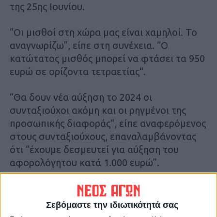
της 25ης Ιουνίου.
“Οι μισθοί στη χώρα μας είναι χαμηλοί. Το
αναγνωρίζω”, είπε στη συνέχεια. “Ο
κατώτατος μισθός μπορεί να φτάσει τα 950
ευρώ σε ορίζοντα τετραετίας“.
“Θα δουν νέα αύξηση το 2024 οι
συνταξιούχοι ακόμη και οι ρηγμένοι της
προσωπικής διαφοράς“, είπε αναφερόμενος
στους συνταξιούχους, επαναλαμβάνοντας
ότι “έχουμε δεσμευτεί για αύξηση του
αφορολόγητου κατά 1.000 ευρώ”.
“Καμία αύξηση φόρων, περαιτέρω μειώσεις
φόρων θα δουν οι πολίτες” είπε
Σεβόμαστε την ιδιωτικότητά σας
χαρακτηριστικά. “Στόχος μου είναι το