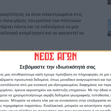
ικαιρότητας να είναι επικεντρωμένα στις
ο πίσω μέρος του μυαλού των πολιτικών
ρχει πάντα και το ενδεχόμενο να μην
εκλογική αναμέτρηση και να χρειαστεί να
ότι επί της ουσίας όλα τα πολιτικά κόμματα
νή συνεργασία, ακόμη και αν απαιτούνται για
, τότε το σενάριο είναι υπαρκτό.
Σεβόμαστε την ιδιωτικότητά σας
άτες μας αποθηκεύουμε και/ή έχουμε πρόσβαση σε πληροφορίες σε μια
σει ότι ο μοναδικός στόχος για το κόμμα του
ργαζόμαστε προσωπικά δεδομένα, όπως μοναδικοί αναγνωριστικοί και 
 αυτοδύναμη κυβέρνηση της ΝΔ τονίζοντας σε
στέλλονται από μια συσκευή για εξατομικευμένες διαφημίσεις και περ
ύσε να υπάρξει συνεργασία ούτε με το ΠΑΣΟΚ,
εχομένου, έρευνα ακροατηρίου και ανάπτυξη υπηρεσιών.
Με την άδειά σα
χεται να χρησιμοποιήσουμε ακριβή δεδομένα γεωγραφικής τοποθεσίας 
ών. Μπορείτε να κάνετε κλικ για να συναινέσετε στην επεξεργασία απ
ς περιγράφεται παραπάνω. Εναλλακτικά, μπορείτε να αποκτήσετε πρό
ίες και να αλλάξετε τις προτιμήσεις σας πριν συναινέσετε ή να αρνηθεί