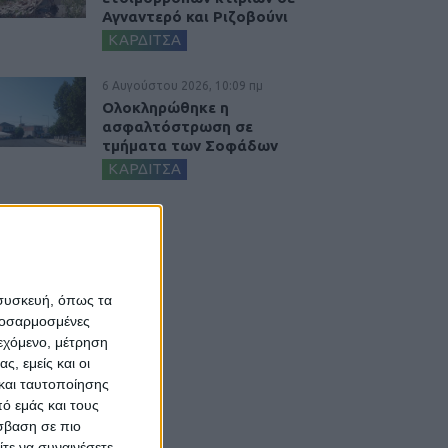
Αγναντερό και Ριζοβούνι
ΚΑΡΔΙΤΣΑ
6 Αυγούστου 2026, 10:09 πμ
Ολοκληρώθηκε η
ασφαλτόστρωση σε
τμήματα των Σοφάδων
ΚΑΡΔΙΤΣΑ
 συσκευή, όπως τα
προσαρμοσμένες
ιεχόμενο, μέτρηση
ς, εμείς και οι
και ταυτοποίησης
ό εμάς και τους
σβαση σε πιο
τε να συναινέσετε.