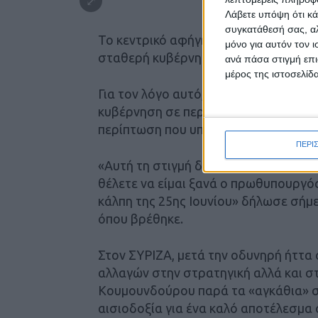
Λάβετε υπόψη ότι κά
συγκατάθεσή σας, αλ
Το κεντρικό αφήγημα της ΝΔ για την ε
μόνο για αυτόν τον 
σταθερή κυβέρνηση με άνετη πλειοψ
ανά πάσα στιγμή επι
μέρος της ιστοσελίδα
Για τον λόγο αυτό, όλα τα κορυφαία σ
κυβέρνηση σε περίπτωση που είναι πρ
περίπτωση που υπάρχει αυτοδυναμία.
ΠΕΡΙ
«Αυτή τη στιγμή δεν είμαι πρωθυπου
θέλετε να είμαι ξανά ο πρωθυπουργός
κάλπη της 25ης Ιουνίου» δήλωσε σήμ
όπου βρέθηκε.
Στον ΣΥΡΙΖΑ, μετά την οδυνηρή ήττα 
αλλαγών στην στρατηγική αλλά και σ
Κουμουνδούρου παρά τα «αγκάθια» στ
αισιοδοξία για ένα καλό αποτέλεσμα 