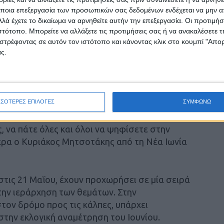
ποια επεξεργασία των προσωπικών σας δεδομένων ενδέχεται να μην απ
λά έχετε το δικαίωμα να αρνηθείτε αυτήν την επεξεργασία. Οι προτιμήσ
πόμενη μέρα, είναι πως η χώρα χρειάζεται μία
ιστότοπο. Μπορείτε να αλλάξετε τις προτιμήσεις σας ή να ανακαλέσετε
ηφία.
στρέφοντας σε αυτόν τον ιστότοπο και κάνοντας κλικ στο κουμπί "Απ
ς.
τελέχη ξεκαθαρίζουν ότι για να υπάρξει
ώτο κόμμα η ΝΔ, τότε αυτό θα γίνει μόνο στην
ΣΣΟΤΕΡΕΣ ΕΠΙΛΟΓΕΣ
ΣΥΜΦΩΝΩ
ργός. Έχουμε υπηρεσιακό πρωθυπουργό. Αν
, να πάτε όλες και όλοι να ψηφίσετε στην
ερα ο Κυριάκος Μητσοτάκης από τη Νέα Ιωνία
στις 21 Μαΐου, έχουν προχωρήσει σε μία σειρά
την ιεράρχηση των θεμάτων. Στην
ον δρόμο προς τις κάλπες, υπάρχει
στην εκλογική αναμέτρηση του Ιουνίου.