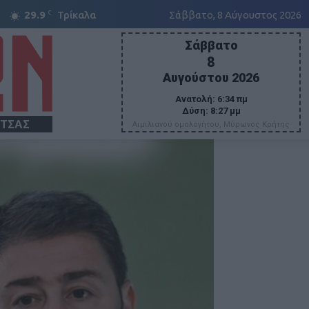
C
29.9
Τρίκαλα
Σάββατο, 8 Αύγουστος 2026
Σάββατο
8
Αυγούστου 2026
Ανατολή:
6:34 πμ
Δύση:
8:27 μμ
ΙΤΣΑΣ
Αιμιλιανού ομολογήτου, Μύρωνος Κρήτης