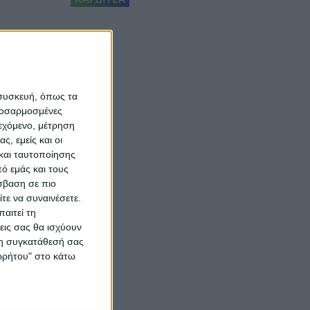
 συσκευή, όπως τα
προσαρμοσμένες
ιεχόμενο, μέτρηση
ς, εμείς και οι
και ταυτοποίησης
ό εμάς και τους
σβαση σε πιο
τε να συναινέσετε.
αιτεί τη
εις σας θα ισχύουν
 τη συγκατάθεσή σας
ορρήτου" στο κάτω