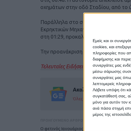
οχημάτων στην οδό Σταδίου, από το 
Παράλληλα στο σημείο έσπευσε κλιμ
Εκρηκτικών Μηχανισμών της ΕΛΑΣ. Ο 
στη 01:29, προκαλώντας υλικές ζημιές
Εμείς και οι συνεργ
cookies, και επεξε
Την προανάκριση για την υπόθεση δι
πληροφορίες που απο
διαφήμισης και περι
συνεργάτες μας ενδέ
Τελευταίες Ειδήσεις Σήμερα
μέσω σάρωσης συσκευ
συνεργάτες μας όπω
λεπτομερείς πληροφορ
Ακολούθησε την εφημε
Λάβετε υπόψη ότι κά
συγκατάθεσή σας, αλ
Όλες οι εξελίξεις στην περι
μόνο για αυτόν τον 
ανά πάσα στιγμή επι
μέρος της ιστοσελίδα
ΠΡΟΗΓΟΥΜΕΝΟ ΑΡΘΡΟ
Ο φετινός Ιανουάριος ήταν ο δεύτερος πιο