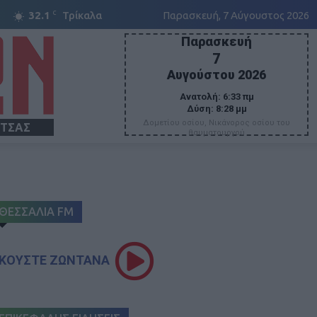
C
32.1
Τρίκαλα
Παρασκευή, 7 Αύγουστος 2026
Παρασκευή
7
Αυγούστου 2026
Ανατολή:
6:33 πμ
Δύση:
8:28 μμ
Δομετίου οσίου, Νικάνορος οσίου του
ΙΤΣΑΣ
θαυματουργού
ΘΕΣΣΑΛΙΑ FM
ΚΟΥΣΤΕ ΖΩΝΤΑΝΑ