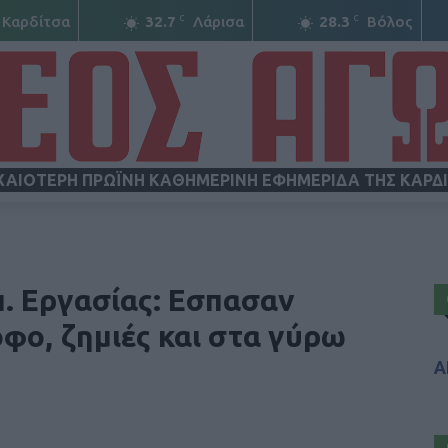
C
C
Καρδίτσα
32.7
Λάρισα
28.3
Βόλος
ΧΑΙΟΤΕΡΗ ΠΡΩΪΝΗ ΚΑΘΗΜΕΡΙΝΗ ΕΦΗΜΕΡΙΔΑ ΤΗΣ ΚΑΡΔ
ΝΕΟΣ
π. Εργασίας: Εσπασαν
οφο, ζημιές και στα γύρω
Α
ΑΓΩΝ