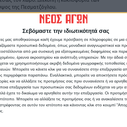
ύψος της Πεσματζόγλου.
άκιο του Τμήματος Εξουδετέρωσης
μηχανισμός, διευκρίνισε η ΕΛΑΣ, εξερράγη
Σεβόμαστε την ιδιωτικότητά σας
.
άτες μας αποθηκεύουμε και/ή έχουμε πρόσβαση σε πληροφορίες σε μια
ργαζόμαστε προσωπικά δεδομένα, όπως μοναδικοί αναγνωριστικοί και 
ενεργεί η Αντιτρομοκρατική Υπηρεσία (ΔΑΕΕΒ).
στέλλονται από μια συσκευή για εξατομικευμένες διαφημίσεις και περ
εχομένου, έρευνα ακροατηρίου και ανάπτυξη υπηρεσιών.
Με την άδειά σα
χεται να χρησιμοποιήσουμε ακριβή δεδομένα γεωγραφικής τοποθεσίας 
ών. Μπορείτε να κάνετε κλικ για να συναινέσετε στην επεξεργασία απ
ς περιγράφεται παραπάνω. Εναλλακτικά, μπορείτε να αποκτήσετε πρό
ίες και να αλλάξετε τις προτιμήσεις σας πριν συναινέσετε ή να αρνηθεί
ρίδα ΝΕΟΣ ΑΓΩΝ στο Google News!
ποια επεξεργασία των προσωπικών σας δεδομένων ενδέχεται να μην απ
λά έχετε το δικαίωμα να αρνηθείτε αυτήν την επεξεργασία. Οι προτιμήσ
οχή της Καρδίτσας και ευρύτερα της Θεσσαλίας
ιστότοπο. Μπορείτε να αλλάξετε τις προτιμήσεις σας ή να ανακαλέσετε
στρέφοντας σε αυτόν τον ιστότοπο και κάνοντας κλικ στο κουμπί "Απ
ς.
ΕΠΟΜΕΝΟ ΑΡΘΡΟ
Αγρότες: Γιατί παραμένουν στα μπλόκα – Οι