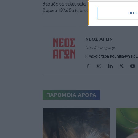
θερμός τα τελευταία 15 χρόνια σε Θεσσαλία κ
βόρεια Ελλάδα (φωτο)
ΠΕΡΙ
ΝΕΟΣ ΑΓΩΝ
https://neosagon.gr
Η Αρχαιότερη Καθημερινή Πρω
ΠΑΡΟΜΟΙΑ ΑΡΘΡΑ