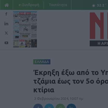
e-Συνδρομή
Ταυτότητα
C
32.2
Η ΑΡ
ΕΛΛΑΔΑ
Έκρηξη έξω από το Υ
τζάμια έως τον 5ο όρ
κτίρια
3 Φεβρουαρίου 2024, 10:07 πμ