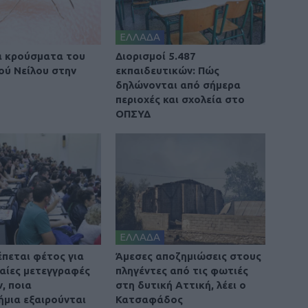
ΕΛΛΑΔΑ
α κρούσματα του
Διορισμοί 5.487
κού Νείλου στην
εκπαιδευτικών: Πώς
δηλώνονται από σήμερα
περιοχές και σχολεία στο
ΟΠΣΥΔ
ΕΛΛΑΔΑ
έπεται φέτος για
Άμεσες αποζημιώσεις στους
βαίες μετεγγραφές
πληγέντες από τις φωτιές
, ποια
στη δυτική Αττική, λέει ο
ήμια εξαιρούνται
Κατσαφάδος