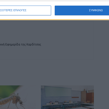
αι
παροχές που δεν πήραν
ΣΣΟΤΕΡΕΣ ΕΠΙΛΟΓΕΣ
ΣΥΜΦΩΝΩ
ινή Εφημερίδα της Καρδίτσας