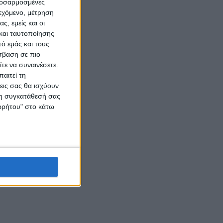
προσαρμοσμένες
ιεχόμενο, μέτρηση
ς, εμείς και οι
και ταυτοποίησης
ό εμάς και τους
σβαση σε πιο
τε να συναινέσετε.
αιτεί τη
εις σας θα ισχύουν
 τη συγκατάθεσή σας
ορρήτου" στο κάτω