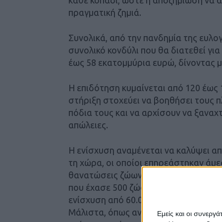
πραγματική ζημιά.
Συνολικά, από την πανδημία της ευλο
συνολικό κονδύλι που θα διατεθεί για
έως 58 εκατομμύρια ευρώ, δίνοντας μ
Η επιδότηση κυμαίνεται από 120 έως
στήριξη στοχεύει να βοηθήσει τους 
πόδια τους και να αρχίσουν να ξαναχτ
απώλειες.
Η ενίσχυση αναμένεται να καλύψει α
τη χώρα, οι οποίοι επηρεάστηκαν άμε
θανατώσεις ζώων. Ενδεικτικό της κα
που έχασε 500 ζώα από το κοπάδι το
ενίσχυση από 60.000 έως 65.000 ευρώ
Μάλιστα, όπως ανακοίνωσε ο πρωθυπο
Εμείς και οι συνεργ