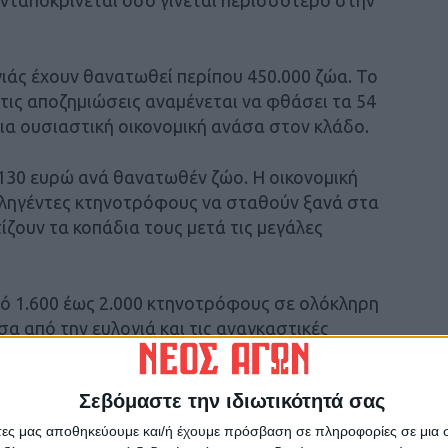
γιάς έχουν θανατωθεί περίπου 450.000 ζώα. Το
 τις αποζημιώσεις αναμένεται να φθάσει τα 54
ια ουσιαστική οικονομική ανάσα στον κλάδο.
 130 ευρώ ανά θανατωθέν ζώο. Η οικονομική
πληγέντες κτηνοτρόφους να σταθούν ξανά στα
ίζουν τα κοπάδια τους μετά τις μεγάλες
πό 1.600 έως 2.000 κτηνοτρόφους σε ολόκληρη
σα από την ευλογιά και τις αναγκαστικές
τάστασης είναι το παράδειγμα κτηνοτρόφου
υ. Μόνο μέσα στον Δεκέμβριο θα λάβει έκτακτη
Σεβόμαστε την ιδιωτικότητά σας
.
υργός, η πρωτοβουλία θα εξειδικευθεί τις
άτες μας αποθηκεύουμε και/ή έχουμε πρόσβαση σε πληροφορίες σε μια