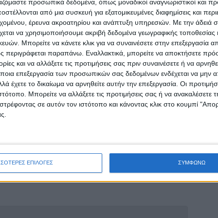
ο της κυβέρνησης και τον Υπουργό Αγροτικής
ργαζόμαστε προσωπικά δεδομένα, όπως μοναδικοί αναγνωριστικοί και 
στέλλονται από μια συσκευή για εξατομικευμένες διαφημίσεις και περ
εί πριν το τέλος του έτους.
εχομένου, έρευνα ακροατηρίου και ανάπτυξη υπηρεσιών.
Με την άδειά σα
χεται να χρησιμοποιήσουμε ακριβή δεδομένα γεωγραφικής τοποθεσίας 
ρήματα δεν θα προέλθουν από τον ΟΠΕΚΕΠΕ
ών. Μπορείτε να κάνετε κλικ για να συναινέσετε στην επεξεργασία απ
 και θα υπολογιστούν ανάλογα με τον αριθμό
ς περιγράφεται παραπάνω. Εναλλακτικά, μπορείτε να αποκτήσετε πρό
γορίθμου που θα προσδιοριστεί.
ίες και να αλλάξετε τις προτιμήσεις σας πριν συναινέσετε ή να αρνηθεί
ποια επεξεργασία των προσωπικών σας δεδομένων ενδέχεται να μην απ
λά έχετε το δικαίωμα να αρνηθείτε αυτήν την επεξεργασία. Οι προτιμήσ
ρέσουν να αναπληρώσουν το εισόδημά τους και
ιστότοπο. Μπορείτε να αλλάξετε τις προτιμήσεις σας ή να ανακαλέσετε
ως ότου επανέλθουν σε κανονική
στρέφοντας σε αυτόν τον ιστότοπο και κάνοντας κλικ στο κουμπί "Απ
ς.
 για μία έκτακτη ενίσχυση σημαντικού ύψους, η
κτηνοτρόφους, δίνοντας ανακούφιση σε όσους
ην κτηνοτροφία.
ΣΣΟΤΕΡΕΣ ΕΠΙΛΟΓΕΣ
ΣΥΜΦΩΝΩ