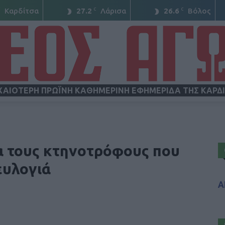
C
C
C
Καρδίτσα
27.2
Λάρισα
26.6
Βόλος
ΧΑΙΟΤΕΡΗ ΠΡΩΪΝΗ ΚΑΘΗΜΕΡΙΝΗ ΕΦΗΜΕΡΙΔΑ ΤΗΣ ΚΑΡΔ
ΝΕΟΣ
α τους κτηνοτρόφους που
ευλογιά
Α
ΑΓΩΝ