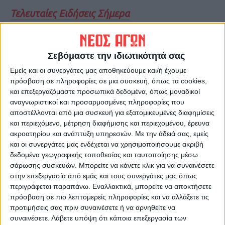
Τελευταίες Ειδήσεις Σήμερα
Ακολούθησε την εφημερίδα ΝΕΟΣ
Σεβόμαστε την ιδιωτικότητά σας
ΑΓΩΝ στο Google News!
Εμείς και οι συνεργάτες μας αποθηκεύουμε και/ή έχουμε
Όλες οι εξελίξεις στην περιοχή της
πρόσβαση σε πληροφορίες σε μια συσκευή, όπως τα cookies,
Καρδίτσας και ευρύτερα της Θεσσαλίας
και επεξεργαζόμαστε προσωπικά δεδομένα, όπως μοναδικοί
αναγνωριστικοί και προσαρμοσμένες πληροφορίες που
αποστέλλονται από μια συσκευή για εξατομικευμένες διαφημίσεις
ΠΡΟΗΓΟΥΜΕΝΟ ΑΡΘΡΟ
ΕΠΟΜΕΝΟ ΑΡΘΡΟ
και περιεχόμενο, μέτρηση διαφήμισης και περιεχομένου, έρευνα
Σε εξέλιξη είναι το έκτακτο
Οι Έλληνες τζόγαραν 29 δις
ακροατηρίου και ανάπτυξη υπηρεσιών.
Με την άδειά σας, εμείς
συμβούλιο των ομάδων της
ευρώ το 2022. Εσείς
και οι συνεργάτες μας ενδέχεται να χρησιμοποιήσουμε ακριβή
SL2
τζογάρετε καθόλου;
δεδομένα γεωγραφικής τοποθεσίας και ταυτοποίησης μέσω
σάρωσης συσκευών. Μπορείτε να κάνετε κλικ για να συναινέσετε
στην επεξεργασία από εμάς και τους συνεργάτες μας όπως
περιγράφεται παραπάνω. Εναλλακτικά, μπορείτε να αποκτήσετε
πρόσβαση σε πιο λεπτομερείς πληροφορίες και να αλλάξετε τις
προτιμήσεις σας πριν συναινέσετε ή να αρνηθείτε να
συναινέσετε.
Λάβετε υπόψη ότι κάποια επεξεργασία των