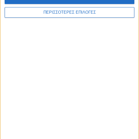
ΘΕΣΣΑΛΙΑ FM
ΠΕΡΙΣΣΟΤΕΡΕΣ ΕΠΙΛΟΓΕΣ
ΑΚΟΥΣΤΕ ΖΩΝΤΑΝΑ
ΕΠΙΚΕΦΑΛΗΣ ΕΙΔΗΣΕΙΣ