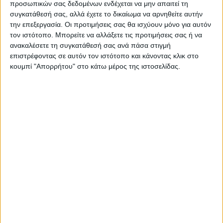
προσωπικών σας δεδομένων ενδέχεται να μην απαιτεί τη
συγκατάθεσή σας, αλλά έχετε το δικαίωμα να αρνηθείτε αυτήν
την επεξεργασία. Οι προτιμήσεις σας θα ισχύουν μόνο για αυτόν
ΝΕΟΣ ΑΓΩΝ
τον ιστότοπο. Μπορείτε να αλλάξετε τις προτιμήσεις σας ή να
https://neosagon.gr
ανακαλέσετε τη συγκατάθεσή σας ανά πάσα στιγμή
επιστρέφοντας σε αυτόν τον ιστότοπο και κάνοντας κλικ στο
Η Αρχαιότερη Καθημερινή Πρωινή Εφημερίδα της Καρδίτσας
κουμπί "Απορρήτου" στο κάτω μέρος της ιστοσελίδας.
ΠΑΡΟΜΟΙΑ ΑΡΘΡΑ