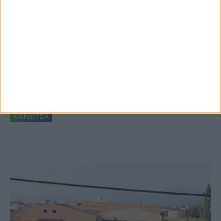
8 Αυγούστου 2026, 9:41 πμ
Δωρεά ακινήτου και μελέτης για τη
δημιουργία «Κειμηλιοαρχείου» στη
Ρεντίνα
ΚΑΡΔΙΤΣΑ