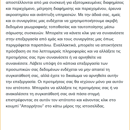
αποστέλλονται από μια συσκευή για εξατομικευμένες διαφημίσεις
Μπιρμπάκου,θα μιλήσει μέσα από προσωπικά βιώματα
και περιεχόμενο, μέτρηση διαφήμισης και περιεχομένου, έρευνα
ακροατηρίου και ανάπτυξη υπηρεσιών.
Με την άδειά σας, εμείς
για το πώς οι σπουδές δεν καθορίζουν απόλυτα την
και οι συνεργάτες μας ενδέχεται να χρησιμοποιήσουμε ακριβή
επαγγελματική πορεία και για επαγγελματικούς δρόμους
δεδομένα γεωγραφικής τοποθεσίας και ταυτοποίησης μέσω
σάρωσης συσκευών. Μπορείτε να κάνετε κλικ για να συναινέσετε
που μπορούν να σου ανοίξουν ακόμη και αν προέρχεσαι
στην επεξεργασία από εμάς και τους συνεργάτες μας όπως
από μία μικρή περιοχή όπως ο Παλαμάς.
περιγράφεται παραπάνω. Εναλλακτικά, μπορείτε να αποκτήσετε
πρόσβαση σε πιο λεπτομερείς πληροφορίες και να αλλάξετε τις
προτιμήσεις σας πριν συναινέσετε ή να αρνηθείτε να
Στη συνέχεια, η σύμβουλος σταδιοδρομίας Σεσίλια
συναινέσετε.
Λάβετε υπόψη ότι κάποια επεξεργασία των
Τσιούμα από την
Orientum
θα αναλύσει το μεγάλο άγχος
προσωπικών σας δεδομένων ενδέχεται να μην απαιτεί τη
και τις προκλήσεις που αντιμετωπίζουν οι σημερινοί
συγκατάθεσή σας, αλλά έχετε το δικαίωμα να αρνηθείτε αυτήν
την επεξεργασία. Οι προτιμήσεις σας θα ισχύουν μόνο για αυτόν
έφηβοι. Η εισηγήτρια εξηγεί πώς ο σύγχρονος
τον ιστότοπο. Μπορείτε να αλλάξετε τις προτιμήσεις σας ή να
Επαγγελματικός Προσανατολισμός μπορεί να μετατρέψει
ανακαλέσετε τη συγκατάθεσή σας ανά πάσα στιγμή
επιστρέφοντας σε αυτόν τον ιστότοπο και κάνοντας κλικ στο
την αβεβαιότητα σε ένα σαφές πλάνο δράσης, βοηθώντας
κουμπί "Απορρήτου" στο κάτω μέρος της ιστοσελίδας.
τους μαθητές να ανακαλύψουν τι πραγματικά τους αρέσει,
ποιες σπουδές τους ταιριάζουν και πώς μπορούν να
προετοιμαστούν αποτελεσματικά για το μέλλον,