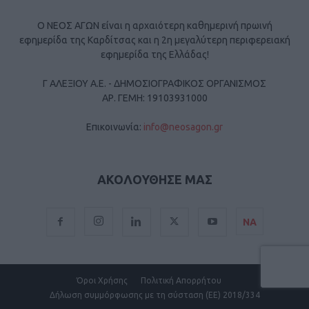
Ο ΝΕΟΣ ΑΓΩΝ είναι η αρχαιότερη καθημερινή πρωινή
εφημερίδα της Καρδίτσας και η 2η μεγαλύτερη περιφερειακή
εφημερίδα της Ελλάδας!
Γ ΑΛΕΞΙΟΥ Α.Ε. - ΔΗΜΟΣΙΟΓΡΑΦΙΚΟΣ ΟΡΓΑΝΙΣΜΟΣ
ΑΡ. ΓΕΜΗ: 19103931000
Επικοινωνία:
info@neosagon.gr
ΑΚΟΛΟΥΘΗΣΕ ΜΑΣ
ΝΑ
Όροι Χρήσης
Πολιτική Απορρήτου
Δήλωση συμμόρφωσης με τη σύσταση (ΕΕ) 2018/334