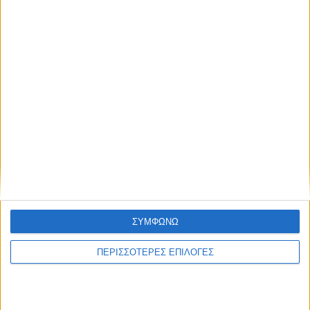
ΣΥΜΦΩΝΩ
ΠΕΡΙΣΣΟΤΕΡΕΣ ΕΠΙΛΟΓΕΣ
ΠΟΛΙΤΙΣΜΟΣ
Προγραμματική σύμβαση για τη γέφυρα
του Κοράκου