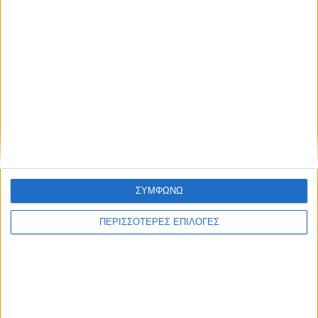
ΣΥΜΦΩΝΩ
ΠΕΡΙΣΣΟΤΕΡΕΣ ΕΠΙΛΟΓΕΣ
ΑΘΛΗΤΙΚΑ
Ισόπαλος στο ΟΑΚΑ ο Παναθηναϊκός με
την ΤΣΣΚΑ Σόφιας (1-1)