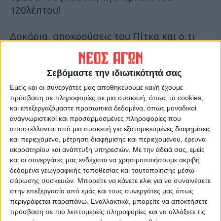
120λέπτου!
Δοκάρια, αποκρούσεις του Πίτκα και ο,τι
άλλο μπορεί να φανταστεί κανείς! Με κάθε
τρόπο οι “κιτρινόμαυροι” έχασαν γκολ!!!
Σεβόμαστε την ιδιωτικότητά σας
Ούτε μία ούτε δύο, ούτε τρείς αλλά
ΕΙΚΟΣΙ
Εμείς και οι συνεργάτες μας αποθηκεύουμε και/ή έχουμε
ΜΙΑ ΤΕΛΙΚΕΣ ΠΟΥ ΗΤΑΝ ΚΑΙ ΕΥΚΑΙΡΙΕΣ
πρόσβαση σε πληροφορίες σε μια συσκευή, όπως τα cookies,
απέναντι από τον πρώην τερματοφύλακα
και επεξεργαζόμαστε προσωπικά δεδομένα, όπως μοναδικοί
της Αναγέννησης γράφει το… μπλοκάκι!
αναγνωριστικοί και προσαρμοσμένες πληροφορίες που
αποστέλλονται από μια συσκευή για εξατομικευμένες διαφημίσεις
και περιεχόμενο, μέτρηση διαφήμισης και περιεχομένου, έρευνα
Μπορεί να είναι και περισσότερες καθώς
ακροατηρίου και ανάπτυξη υπηρεσιών.
Με την άδειά σας, εμείς
από ένα σημείο και μετά χάσαμε το
και οι συνεργάτες μας ενδέχεται να χρησιμοποιήσουμε ακριβή
λογαριασμό!
δεδομένα γεωγραφικής τοποθεσίας και ταυτοποίησης μέσω
σάρωσης συσκευών. Μπορείτε να κάνετε κλικ για να συναινέσετε
στην επεξεργασία από εμάς και τους συνεργάτες μας όπως
Και σε αντιδιαστολή;
Μια τελική
(που
περιγράφεται παραπάνω. Εναλλακτικά, μπορείτε να αποκτήσετε
παραλίγο να μπει γκολ στο 13′ του πρώτου
πρόσβαση σε πιο λεπτομερείς πληροφορίες και να αλλάξετε τις