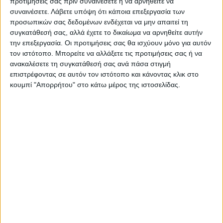
ημιχρόνου της παράτασης από τον Αντο!)
προτιμήσεις σας πριν συναινέσετε ή να αρνηθείτε να
συναινέσετε.
Λάβετε υπόψη ότι κάποια επεξεργασία των
και ένα κόρνερ!
προσωπικών σας δεδομένων ενδέχεται να μην απαιτεί τη
συγκατάθεσή σας, αλλά έχετε το δικαίωμα να αρνηθείτε αυτήν
Σα να μην έφτανε αυτό η Αναγέννηση έκανε
την επεξεργασία. Οι προτιμήσεις σας θα ισχύουν μόνο για αυτόν
αδιανόητο “χαρακίρι” και στη διαδικασία
τον ιστότοπο. Μπορείτε να αλλάξετε τις προτιμήσεις σας ή να
ανακαλέσετε τη συγκατάθεσή σας ανά πάσα στιγμή
των πέναλτι
όπου κατόρθωσε να φθάσει η
επιστρέφοντας σε αυτόν τον ιστότοπο και κάνοντας κλικ στο
ομάδα της Καλαμαριάς παρότι έπαιζε με
κουμπί "Απορρήτου" στο κάτω μέρος της ιστοσελίδας.
παίκτη λιγότερο και στα 30 λεπτά του έξτρα
χρόνου και κανα δυο τρεις είχαν…
παραδόσει πνεύμα!
Ο Γκέκας έκανε δύο αποκρούσεις στα δύο
πρώτα πέναλτι των αντιπάλων! Τεράστιο
ψυχολογικό προβάδισμα το οποίο οι
συμπαίκτες του το έστειλαν στο… πέταλο
του Πανθεσσαλικού και στην αγκαλιά του
αντίπαλου γκολκίπερ που έκανε το παιχνίδι