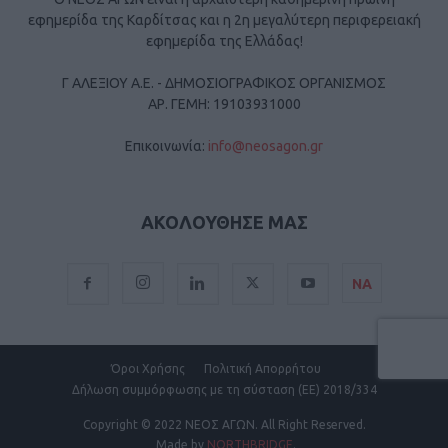
εφημερίδα της Καρδίτσας και η 2η μεγαλύτερη περιφερειακή
εφημερίδα της Ελλάδας!
Γ ΑΛΕΞΙΟΥ Α.Ε. - ΔΗΜΟΣΙΟΓΡΑΦΙΚΟΣ ΟΡΓΑΝΙΣΜΟΣ
ΑΡ. ΓΕΜΗ: 19103931000
Επικοινωνία:
info@neosagon.gr
ΑΚΟΛΟΥΘΗΣΕ ΜΑΣ
ΝΑ
Όροι Χρήσης
Πολιτική Απορρήτου
Δήλωση συμμόρφωσης με τη σύσταση (ΕΕ) 2018/334
Copyright
© 2022 ΝΕΟΣ ΑΓΩΝ.
All Right Reserved.
Made by
NORTHBRIDGE
.