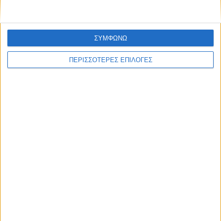
ΣΥΜΦΩΝΩ
ΠΕΡΙΣΣΟΤΕΡΕΣ ΕΠΙΛΟΓΕΣ
ΘΕΣΣΑΛΙΑ
Ένας νεκρός και ένας βαριά τραυματίας ο
μηνιαίος απολογισμός των τροχαίων στη
Θεσσαλία