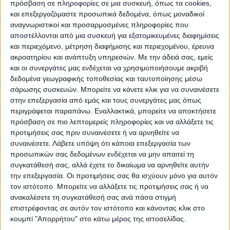
πρόσβαση σε πληροφορίες σε μια συσκευή, όπως τα cookies,
Στην εισήγησή του ο Δήμαρχος Παλαμά κ.Γιώργος
και επεξεργαζόμαστε προσωπικά δεδομένα, όπως μοναδικοί
Σακελλαρίου υπογράμμισε μεταξύ άλλων ότι σήμερα, οι
αναγνωριστικοί και προσαρμοσμένες πληροφορίες που
αποστέλλονται από μια συσκευή για εξατομικευμένες διαφημίσεις
υποδομές Δημοτικού Φωτισμού (φωτιστικά σώματα) στο
και περιεχόμενο, μέτρηση διαφήμισης και περιεχομένου, έρευνα
Δήμο Παλαμά που χρήζουν ενεργειακής αναβάθμισης, και
ακροατηρίου και ανάπτυξη υπηρεσιών.
Με την άδειά σας, εμείς
και οι συνεργάτες μας ενδέχεται να χρησιμοποιήσουμε ακριβή
είναι εγκατεστημένα σε δρόμους, πεζόδρομους, πλατείες,
δεδομένα γεωγραφικής τοποθεσίας και ταυτοποίησης μέσω
λοιπούς κοινόχρηστους χώρους του Δήμου, όπως
σάρωσης συσκευών. Μπορείτε να κάνετε κλικ για να συναινέσετε
καταγράφηκαν και ταξινομήθηκαν συνολικά και ανά
στην επεξεργασία από εμάς και τους συνεργάτες μας όπως
περιγράφεται παραπάνω. Εναλλακτικά, μπορείτε να αποκτήσετε
κατηγορία είδους εξοπλισμού για τα συμβατικού τύπου
πρόσβαση σε πιο λεπτομερείς πληροφορίες και να αλλάξετε τις
φωτιστικά σημεία, ανέρχονται σε 7.893 τεμάχια.
προτιμήσεις σας πριν συναινέσετε ή να αρνηθείτε να
Το συνολικό αντικείμενο της προτεινόμενης επένδυσης
συναινέσετε.
Λάβετε υπόψη ότι κάποια επεξεργασία των
προσωπικών σας δεδομένων ενδέχεται να μην απαιτεί τη
αποτελείται από 7.893 φωτιστικά
συγκατάθεσή σας, αλλά έχετε το δικαίωμα να αρνηθείτε αυτήν
σημεία, τα οποία προτείνεται να αναβαθμιστούν
την επεξεργασία. Οι προτιμήσεις σας θα ισχύουν μόνο για αυτόν
τον ιστότοπο. Μπορείτε να αλλάξετε τις προτιμήσεις σας ή να
ενεργειακά με φωτιστικά νέας τεχνολογίας
ανακαλέσετε τη συγκατάθεσή σας ανά πάσα στιγμή
επιστρέφοντας σε αυτόν τον ιστότοπο και κάνοντας κλικ στο
(LED). Η ετήσια ενεργειακή κατανάλωση του
κουμπί "Απορρήτου" στο κάτω μέρος της ιστοσελίδας.
υφιστάμενου συστήματος ανέρχεται στις