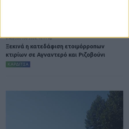
6 Αυγούστου 2026, 10:11 πμ
Ξεκινά η κατεδάφιση ετοιμόρροπων
κτιρίων σε Αγναντερό και Ριζοβούνι
ΚΑΡΔΙΤΣΑ