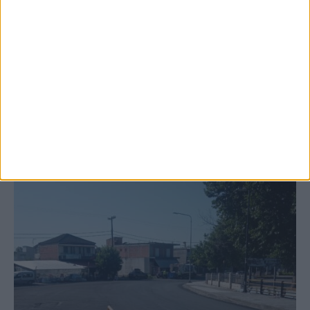
κτιρίων σε Αγναντερό και Ριζοβούνι
ΚΑΡΔΙΤΣΑ