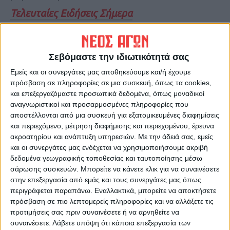
Τελευταίες Ειδήσεις Σήμερα
Ακολούθησε την εφημερίδα ΝΕΟΣ
Σεβόμαστε την ιδιωτικότητά σας
ΑΓΩΝ στο Google News!
Εμείς και οι συνεργάτες μας αποθηκεύουμε και/ή έχουμε
Όλες οι εξελίξεις στην περιοχή της
πρόσβαση σε πληροφορίες σε μια συσκευή, όπως τα cookies,
Καρδίτσας και ευρύτερα της Θεσσαλίας
και επεξεργαζόμαστε προσωπικά δεδομένα, όπως μοναδικοί
αναγνωριστικοί και προσαρμοσμένες πληροφορίες που
αποστέλλονται από μια συσκευή για εξατομικευμένες διαφημίσεις
ΠΡΟΗΓΟΥΜΕΝΟ ΑΡΘΡΟ
ΕΠΟΜΕΝΟ ΑΡΘΡΟ
και περιεχόμενο, μέτρηση διαφήμισης και περιεχομένου, έρευνα
Τελικά Σάββατο και με
Κώστας Λούλης: «Χαμένος
ακροατηρίου και ανάπτυξη υπηρεσιών.
Με την άδειά σας, εμείς
κόσμο το ματς της ΑΣΑ με τη
στη μετάφραση» για τη
και οι συνεργάτες μας ενδέχεται να χρησιμοποιήσουμε ακριβή
Νίκη Βόλου!
«δωρεά» των ακινήτων του
δεδομένα γεωγραφικής τοποθεσίας και ταυτοποίησης μέσω
στην Κιβωτό
σάρωσης συσκευών. Μπορείτε να κάνετε κλικ για να συναινέσετε
στην επεξεργασία από εμάς και τους συνεργάτες μας όπως
περιγράφεται παραπάνω. Εναλλακτικά, μπορείτε να αποκτήσετε
πρόσβαση σε πιο λεπτομερείς πληροφορίες και να αλλάξετε τις
προτιμήσεις σας πριν συναινέσετε ή να αρνηθείτε να
συναινέσετε.
Λάβετε υπόψη ότι κάποια επεξεργασία των