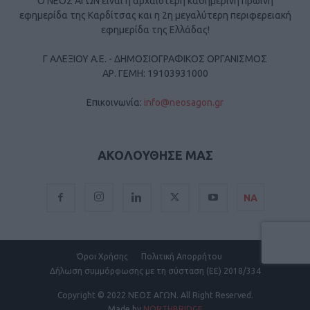
Ο ΝΕΟΣ ΑΓΩΝ είναι η αρχαιότερη καθημερινή πρωινή
εφημερίδα της Καρδίτσας και η 2η μεγαλύτερη περιφερειακή
εφημερίδα της Ελλάδας!
Γ ΑΛΕΞΙΟΥ Α.Ε. - ΔΗΜΟΣΙΟΓΡΑΦΙΚΟΣ ΟΡΓΑΝΙΣΜΟΣ
ΑΡ. ΓΕΜΗ: 19103931000
Επικοινωνία:
info@neosagon.gr
ΑΚΟΛΟΥΘΗΣΕ ΜΑΣ
ΝΑ
Όροι Χρήσης
Πολιτική Απορρήτου
Δήλωση συμμόρφωσης με τη σύσταση (ΕΕ) 2018/334
Copyright
© 2022 ΝΕΟΣ ΑΓΩΝ.
All Right Reserved.
Made by
NORTHBRIDGE
.