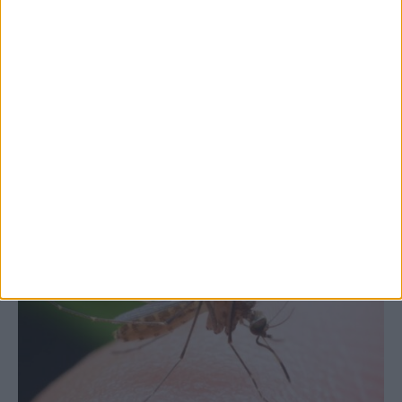
7 Αυγούστου 2026, 10:52 πμ
Θετικό το εμπορικό ισοζύγιο στη
Θεσσαλία, με την Καρδίτσα όμως ουραγό
στις εξαγωγές (πίνακες)
ΚΑΡΔΙΤΣΑ