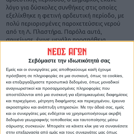
λόγο για δύσκολες συνθήκες στις οποίες
εξελίχθηκε η φετινή αρδευτική περίοδο, με
πολύ περιορισμένες παροχετεύσεις νερού
από τη Λ. Πλαστήρα. Παρόλα αυτά,
σημείωσε, έγινε μεγάλη προσπάθεια
προκειμένου να αρδευτεί το σύνολο των
καλλιεργειών.
Σεβόμαστε την ιδιωτικότητά σας
Έτσι, συνέχισε, τα προβλήματα
Εμείς και οι συνεργάτες μας αποθηκεύουμε και/ή έχουμε
περιορίστηκαν σε λίγες εκτάσεις και
πρόσβαση σε πληροφορίες σε μια συσκευή, όπως τα cookies,
συγκεκριμένα στα καταληκτικά σημεία σε
και επεξεργαζόμαστε προσωπικά δεδομένα, όπως μοναδικοί
Ιτέα και Καλυβάκια. Πρόσθεσε ότι η ζημιά
αναγνωριστικοί και προσαρμοσμένες πληροφορίες που
αποστέλλονται από μια συσκευή για εξατομικευμένες διαφημίσεις
στην παραγωγή εκτιμάται περίπου στο 2%
και περιεχόμενο, μέτρηση διαφήμισης και περιεχομένου, έρευνα
των εκτάσεων του Δήμου Παλαμά, με τους
ακροατηρίου και ανάπτυξη υπηρεσιών.
Με την άδειά σας, εμείς
αγρότες να λαμβάνουν μειωμένη παραγωγή.
και οι συνεργάτες μας ενδέχεται να χρησιμοποιήσουμε ακριβή
Σε ότι αφορά τη νέα αρδευτική περίοδο, ο κ.
δεδομένα γεωγραφικής τοποθεσίας και ταυτοποίησης μέσω
σάρωσης συσκευών. Μπορείτε να κάνετε κλικ για να συναινέσετε
Δασκαλόπουλος επισήμανε ότι ο Δήμος
στην επεξεργασία από εμάς και τους συνεργάτες μας όπως