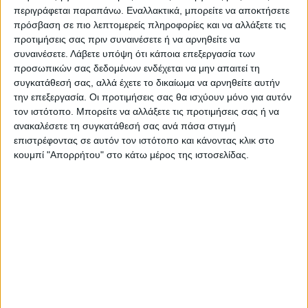
προγραμματίζει ενέργειες για νέο
περιγράφεται παραπάνω. Εναλλακτικά, μπορείτε να αποκτήσετε
αντλιοστάσιο στην περιοχή Βαζούρια και
πρόσβαση σε πιο λεπτομερείς πληροφορίες και να αλλάξετε τις
προτιμήσεις σας πριν συναινέσετε ή να αρνηθείτε να
στις γεωτρήσεις στην περιοχή της Ιτέας.
συναινέσετε.
Λάβετε υπόψη ότι κάποια επεξεργασία των
προσωπικών σας δεδομένων ενδέχεται να μην απαιτεί τη
Τελευταίες Ειδήσεις Σήμερα
συγκατάθεσή σας, αλλά έχετε το δικαίωμα να αρνηθείτε αυτήν
την επεξεργασία. Οι προτιμήσεις σας θα ισχύουν μόνο για αυτόν
τον ιστότοπο. Μπορείτε να αλλάξετε τις προτιμήσεις σας ή να
ανακαλέσετε τη συγκατάθεσή σας ανά πάσα στιγμή
Ακολούθησε την εφημερίδα ΝΕΟΣ
επιστρέφοντας σε αυτόν τον ιστότοπο και κάνοντας κλικ στο
ΑΓΩΝ στο Google News!
κουμπί "Απορρήτου" στο κάτω μέρος της ιστοσελίδας.
Όλες οι εξελίξεις στην περιοχή της
Καρδίτσας και ευρύτερα της Θεσσαλίας
ΠΡΟΗΓΟΥΜΕΝΟ ΑΡΘΡΟ
ΕΠΟΜΕΝΟ ΑΡΘΡΟ
Από εκείνα τα ματς που κάθε
Συνάντηση της Διοίκησης
παίκτης θέλει να παίζει
του Εμπορικού Συλλόγου
Καρδίτσας με τον
Μητροπολίτη Τιμόθεο