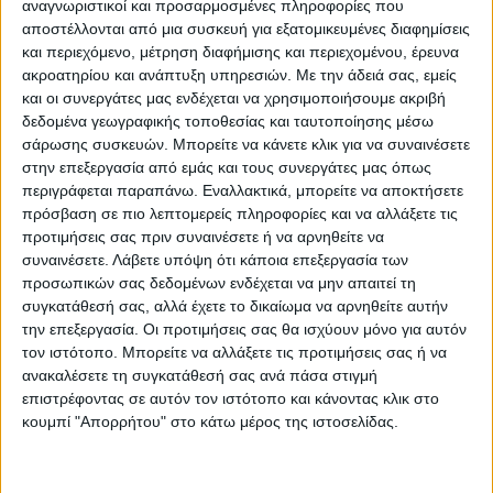
αναγνωριστικοί και προσαρμοσμένες πληροφορίες που
λεπτομέρειες εφαρμογής,
αποστέλλονται από μια συσκευή για εξατομικευμένες διαφημίσεις
συμπεριλαμβανομένων των κριτηρίων
και περιεχόμενο, μέτρηση διαφήμισης και περιεχομένου, έρευνα
ακροατηρίου και ανάπτυξη υπηρεσιών.
Με την άδειά σας, εμείς
υπολογισμού της ενίσχυσης, τον
και οι συνεργάτες μας ενδέχεται να χρησιμοποιήσουμε ακριβή
επιδιωκόμενο αντίκτυπο του μέτρου, την
δεδομένα γεωγραφικής τοποθεσίας και ταυτοποίησης μέσω
αξιολόγηση και τα μέτρα που λαμβάνονται
σάρωσης συσκευών. Μπορείτε να κάνετε κλικ για να συναινέσετε
για την αποφυγή στρεβλώσεων του
στην επεξεργασία από εμάς και τους συνεργάτες μας όπως
περιγράφεται παραπάνω. Εναλλακτικά, μπορείτε να αποκτήσετε
ανταγωνισμού και υπεραντιστάθμισης. Οι
πρόσβαση σε πιο λεπτομερείς πληροφορίες και να αλλάξετε τις
δύο χώρες μπορούν να συμπληρώσουν αυτή
προτιμήσεις σας πριν συναινέσετε ή να αρνηθείτε να
τη στήριξη της ΕΕ έως και 200% με εθνικούς
συναινέσετε.
Λάβετε υπόψη ότι κάποια επεξεργασία των
προσωπικών σας δεδομένων ενδέχεται να μην απαιτεί τη
πόρους.
συγκατάθεσή σας, αλλά έχετε το δικαίωμα να αρνηθείτε αυτήν
την επεξεργασία. Οι προτιμήσεις σας θα ισχύουν μόνο για αυτόν
Τον Ιούνιο του 2023, η Ευρωπαϊκή Επιτροπή
τον ιστότοπο. Μπορείτε να αλλάξετε τις προτιμήσεις σας ή να
διέθεσε 15,8 εκατ. ευρώ και 1,2 εκατ. ευρώ
ανακαλέσετε τη συγκατάθεσή σας ανά πάσα στιγμή
επιστρέφοντας σε αυτόν τον ιστότοπο και κάνοντας κλικ στο
στην Ελλάδα και τη Σλοβενία αντίστοιχα.
κουμπί "Απορρήτου" στο κάτω μέρος της ιστοσελίδας.
Αυτά τα κεφάλαια προήλθαν από το
γεωργικό αποθεματικό 2023, το οποίο