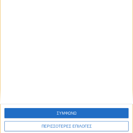
Υψηλός ο κίνδυνος πυρκαγιάς σήμερα
Κυριακή στο Ν. Καρδίτσας
ΣΥΜΦΩΝΩ
ΠΕΡΙΣΣΟΤΕΡΕΣ ΕΠΙΛΟΓΕΣ
ΚΑΡΔΙΤΣΑ