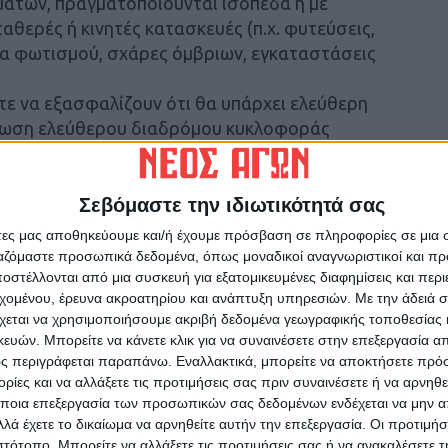
μάτων, πραγματοποιούνται ισόπεδα ή με
αθερές ή κινητές κατασκευές (π.χ. φυτεύσεις,
εία φωτισμού, σχάρες όμβριων, εγκαταστάσεις
τε να εξασφαλίζουν ότι θα υπάρχει ελεύθερη
ρφωση ελεύθερου διαδρόμου κυκλοφοράς
ση πεζών και των οχημάτων έκτακτης ανάγκης
 διαμόρφωση αυτή εξασφαλίζεται η
ινόχρηστου χώρου στα καταστήματα στην
Σεβόμαστε την ιδιωτικότητά σας
εζοδρόμου κατασκευάζεται μικρό τοιχίο σε
άτες μας αποθηκεύουμε και/ή έχουμε πρόσβαση σε πληροφορίες σε μια
ρη και ασφαλή κίνηση των πεζών, στο οποίο
ργαζόμαστε προσωπικά δεδομένα, όπως μοναδικοί αναγνωριστικοί και 
ι την ονομασία του πεζόδρομου και
στέλλονται από μια συσκευή για εξατομικευμένες διαφημίσεις και περ
εχομένου, έρευνα ακροατηρίου και ανάπτυξη υπηρεσιών.
Με την άδειά σα
ύψος ανιχνεύσιμο από το βαδίζοντα άτομο με
χεται να χρησιμοποιήσουμε ακριβή δεδομένα γεωγραφικής τοποθεσίας 
στοιχη επιγραφή σε γραφή Braille. Οι
ών. Μπορείτε να κάνετε κλικ για να συναινέσετε στην επεξεργασία απ
ν διασφαλίζουν επιφάνειες ισόπεδες,
ς περιγράφεται παραπάνω. Εναλλακτικά, μπορείτε να αποκτήσετε πρό
και έχουν επιμελές αρμολόγημα με αρμό έως
ίες και να αλλάξετε τις προτιμήσεις σας πριν συναινέσετε ή να αρνηθεί
 εσοχές και εξοχές καθώς κάτι τέτοιο
ποια επεξεργασία των προσωπικών σας δεδομένων ενδέχεται να μην απ
λά έχετε το δικαίωμα να αρνηθείτε αυτήν την επεξεργασία. Οι προτιμήσ
του
ιστότοπο. Μπορείτε να αλλάξετε τις προτιμήσεις σας ή να ανακαλέσετε