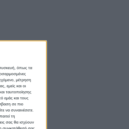
 συσκευή, όπως τα
προσαρμοσμένες
ιεχόμενο, μέτρηση
ς, εμείς και οι
και ταυτοποίησης
ό εμάς και τους
σβαση σε πιο
τε να συναινέσετε.
αιτεί τη
εις σας θα ισχύουν
 τη συγκατάθεσή σας