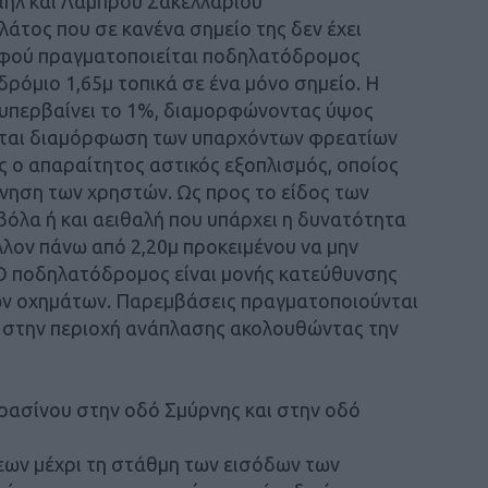
ιήλ και Λάμπρου Σακελλαρίου
άτος που σε κανένα σημείο της δεν έχει
 αφού πραγματοποιείται ποδηλατόδρομος
δρόμιο 1,65μ τοπικά σε ένα μόνο σημείο. Η
 υπερβαίνει το 1%, διαμορφώνοντας ύψος
ίνεται διαμόρφωση των υπαρχόντων φρεατίων
ς ο απαραίτητος αστικός εξοπλισμός, οποίος
κίνηση των χρηστών. Ως προς το είδος των
όλα ή και αειθαλή που υπάρχει η δυνατότητα
λον πάνω από 2,20μ προκειμένου να μην
 Ο ποδηλατόδρομος είναι μονής κατεύθυνσης
των οχημάτων. Παρεμβάσεις πραγματοποιούνται
ν στην περιοχή ανάπλασης ακολουθώντας την
ρασίνου στην οδό Σμύρνης και στην οδό
ων μέχρι τη στάθμη των εισόδων των