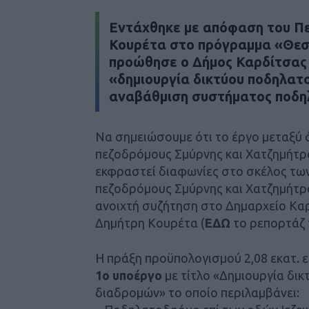
Eντάχθηκε με απόφαση του Π
Κουρέτα στο πρόγραμμα «Θεσσ
προώθησε ο Δήμος Καρδίτσας
«δημιουργία δικτύου ποδηλατ
αναβάθμιση συστήματος ποδη
Να σημειώσουμε ότι το έργο μεταξύ 
πεζοδρόμους Σμύρνης και Χατζημήτρο
εκφραστεί διαφωνίες στο σκέλος τω
πεζοδρόμους Σμύρνης και Χατζημήτρ
ανοιχτή συζήτηση στο Δημαρχείο Κα
Δημήτρη Κουρέτα (
ΕΔΩ
το ρεπορτάζ 
Η πράξη προϋπολογισμού 2,08 εκατ. ε
1ο υποέργο
με τίτλο «Δημιουργία δι
διαδρομών» το οποίο περιλαμβάνει: