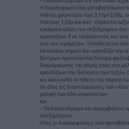
– Ποδηλατοδρόμο επί των οδών Ιεζεκ
Η διαμόρφωση έχει μεταβαλλόμενο πλ
πλάτος μικρότερο των 3,15μ>3,00μ,
πλάτους 1,50μ και κατ΄ ελάχιστο πεζο
εγκάρσια κλίση του πεζοδρομίου δεν
κρασπέδου 9 εκ τουλάχιστον, και γ
στο νέο υψόμετρο. Τοποθετείται όλο
σε κανένα σημείο δεν εμποδίζει την 
δέντρων προτείνονται δέντρα φυλλοβ
διαμόρφωσης της κόμης τους στο μέλ
εμποδίζουν την διέλευση των πεζών.
και ακολουθεί αντίθετα την πορεία 
σε όλες τις διασταυρώσεις των οδώ
μορφή των ήδη υπαρχόντων.
και
– Ποδηλατόδρομο και παρεμβάσεις π
Χατζημήτρου.
Όλες οι διαμορφώσεις των προσβάσε